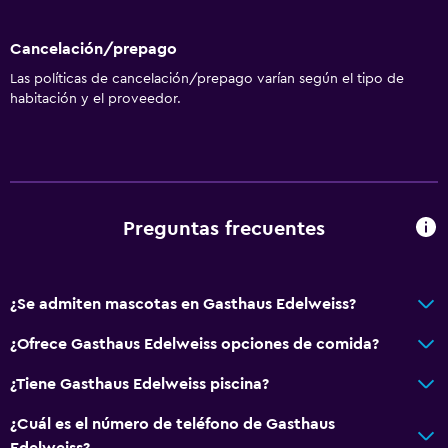
Sofá
Cancelación/prepago
Vista a punto de interés
Las políticas de cancelación/prepago varían según el tipo de
Alfombrado
habitación y el proveedor.
Vista a la montaña
Vista a la ciudad
Bodega de esquí
Preguntas frecuentes
Baño
Baño compartido
¿Se admiten mascotas en Gasthaus Edelweiss?
Baño compartido
Ducha
¿Ofrece Gasthaus Edelweiss opciones de comida?
Secador de pelo
¿Tiene Gasthaus Edelweiss piscina?
Aseo
¿Cuál es el número de teléfono de Gasthaus
Papel higiénico
Edelweiss?