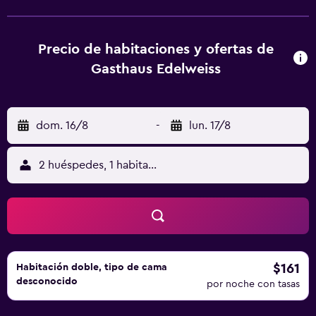
Edelweiss, las habitaciones tienen ropa de cama y toallas.
Hay opciones buffet o continentales de desayuno
disponibles en el alojamiento. La clientela puede practicar
Precio de habitaciones y ofertas de
actividades en Vals y alrededores, como senderismo,
Gasthaus Edelweiss
esquí y ciclismo. Lago Cauma está a 32 km del
alojamiento. El aeropuerto (Aeropuerto de St Gallen -
Altenrhein) está a 137 km.
dom. 16/8
-
lun. 17/8
2 huéspedes, 1 habitación
$161
Habitación doble, tipo de cama
desconocido
por noche con tasas