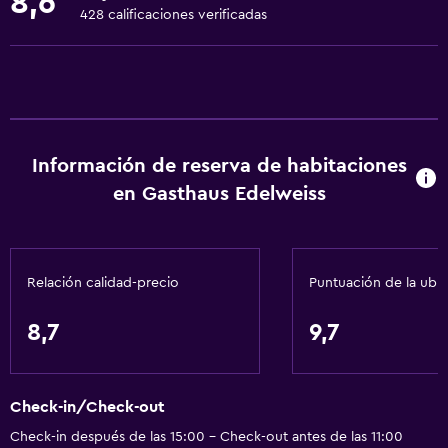
8,6
Toallas
428 calificaciones verificadas
Extinguidor
Artículos de aseo gratis
Champú
Alarma de humo
Información de reserva de habitaciones
Calefacción
en Gasthaus Edelweiss
Gel de ducha
Papeleras
Relación calidad-precio
Puntuación de la ubi
General
Vista al río
8,7
9,7
Zona de estar
Vista al jardín
Check-in/Check-out
Piso de parquet o madera noble
Check-in después de las 15:00 - Check-out antes de las 11:00
Vista al patio interior