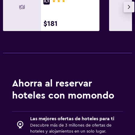
3 estrellas
8,3
Limpieza diaria
Botiquín de primeros auxilios
Cámaras CCTV en zonas comunes
$181
Servicios y facilidades
Minimercado en las instalaciones
Servicio de habitaciones
Acceso con llave
Ahorra al reservar
Aire libre
hoteles con momondo
Terraza/patio
Sillas de playa
Las mejores ofertas de hoteles para ti
Habitación
Descubre más de 3 millones de ofertas de
Almohada de plumas
hoteles y alojamientos en un solo lugar.