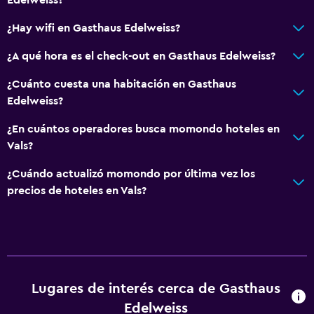
Baño privado
¿Hay wifi en Gasthaus Edelweiss?
Actividades
¿A qué hora es el check-out en Gasthaus Edelweiss?
Senderismo
¿Cuánto cuesta una habitación en Gasthaus
Escuela de esquí
Edelweiss?
Pesca
¿En cuántos operadores busca momondo hoteles en
Ciclismo
Vals?
Esquí
¿Cuándo actualizó momondo por última vez los
Salón de belleza
precios de hoteles en Vals?
Minigolf
Sistema de entretenimiento
Radio
Lugares de interés cerca de Gasthaus
TV de pantalla plana
Edelweiss