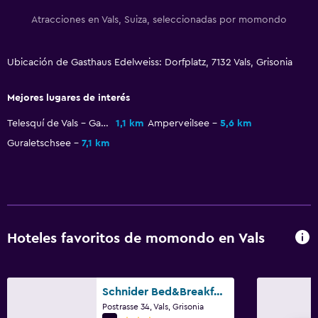
TV por cable o vía satélite
Atracciones en Vals, Suiza, seleccionadas por momondo
TV
Ubicación de Gasthaus Edelweiss: Dorfplatz, 7132 Vals, Grisonia
Accesibilidad y adecuación
Mascotas permitidas bajo consulta (pueden aplicar cargos
Mejores lugares de interés
extra)
Telesquí de Vals - Gadenstatt
1,1 km
Amperveilsee
5,6 km
Para no fumadores
Guraletschsee
7,1 km
Plantas superiores accesibles por escaleras
Comedor
Menús para dietas especiales (bajo petición)
Restaurante
Hoteles favoritos de momondo en Vals
Nevera
Schnider Bed&Breakfast und Café
Salud y seguridad
Postrasse 34, Vals, Grisonia