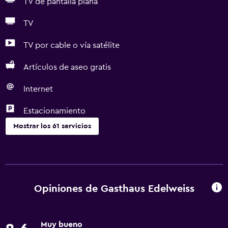
TV de pantalla plana
TV
TV por cable o vía satélite
Artículos de aseo gratis
Internet
Estacionamiento
Mostrar los 61 servicios
Servicios básicos
Wifi gratis
Wifi disponible en todas las instalaciones
Opiniones de Gasthaus Edelweiss
Internet
Ropa de cama
Muy bueno