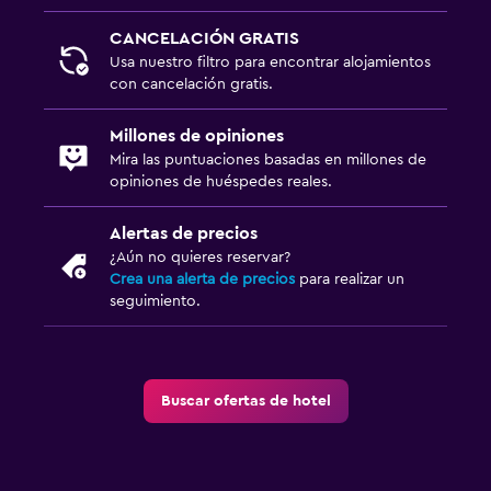
Enchufe cerca de la cama
CANCELACIÓN GRATIS
Usa nuestro filtro para encontrar alojamientos
Ideal para familias
con cancelación gratis.
Comidas para niños
Millones de opiniones
Parque infantil
Mira las puntuaciones basadas en millones de
opiniones de huéspedes reales.
Estacionamiento y transporte
Alertas de precios
Estacionamiento
¿Aún no quieres reservar?
Crea una alerta de precios
para realizar un
seguimiento.
Zona de trabajo
Escritorio
Buscar ofertas de hotel