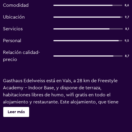
Comodidad
8,6
Ubicación
9,7
Servicios
8,1
Personal
9,5
Relación calidad-
8,7
precio
Gasthaus Edelweiss está en Vals, a 28 km de Freestyle
Academy - Indoor Base, y dispone de terraza,
habitaciones libres de humo, wifi gratis en todo el
alojamiento y restaurante. Este alojamiento, que tiene
servicio de habitaciones, también ofrece zona de juegos
Leer más
infantil. Hay vistas a la montaña. En el hostal o pensión,
todas las habitaciones disponen de TV de pantalla plana y
algunas también ofrecen vistas a la ciudad. En Gasthaus