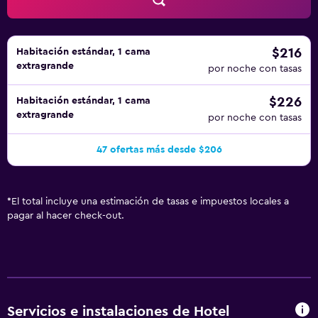
ocio y esparcimiento en este hotel incluyen gimnasio. No
se permite la entrada al gimnasio a huéspedes menores de
18 años.
$216
Habitación estándar, 1 cama
extragrande
por noche con tasas
$226
Habitación estándar, 1 cama
extragrande
por noche con tasas
47 ofertas más desde $206
*
El total incluye una estimación de tasas e impuestos locales a
pagar al hacer check-out.
Servicios e instalaciones de Hotel