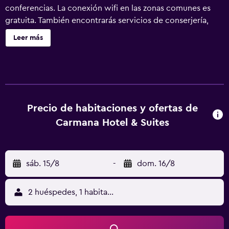
conferencias. La conexión wifi en las zonas comunes es
gratuita. También encontrarás servicios de conserjería,
servicio de tintorería y lavandería. Carmana Hotel & Suites
Leer más
ofrece 96 alojamientos con reproductor de DVD y caja
fuerte. Estos alojamientos ofrecen una zona de estar
separada. Las camas están vestidas con edredón de
plumas. Se ofrece una televisión LCD de 42 pulgadas con
canales por cable. La cocina está dotada de frigorífico,
placa de cocina, microondas y comedor independiente.
Precio de habitaciones y ofertas de
Los baños están equipados con ducha y bañera
Carmana Hotel & Suites
combinadas, artículos de higiene personal gratuitos y
secador de pelo. Los huéspedes pueden navegar por la
web gracias a nuestro acceso a Internet wifi gratis. Los
sáb. 15/8
-
dom. 16/8
servicios para las personas de negocios incluyen
escritorio y teléfono; se ofrecen llamadas locales gratuitas
(pueden existir restricciones). Las habitaciones también
2 huéspedes, 1 habitación
incluyen botella de agua gratuita y cafetera y tetera. Se
ofrece servicio de limpieza todos los días. Los servicios de