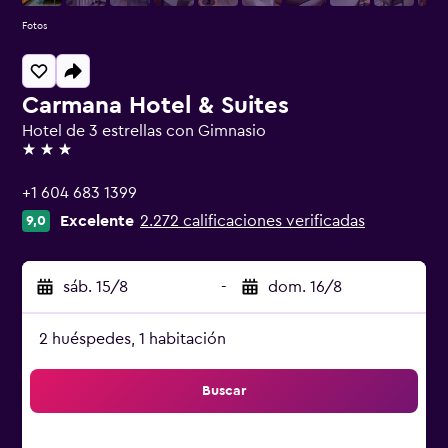
Fotos
Carmana Hotel & Suites
Hotel de 3 estrellas con Gimnasio
3 estrellas
+1 604 683 1399
Excelente
2.272 calificaciones verificadas
9,0
sáb. 15/8
-
dom. 16/8
2 huéspedes, 1 habitación
Buscar