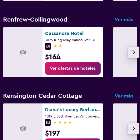
Renfrew-Collingwood
Ver más
Cassandra Hotel
3075 Kingsway, Vancouver, BC
2 estrellas
7,8
$164
Ver ofertas de hoteles
Kensington-Cedar Cottage
Ver más
Diana's Luxury Bed and Breakfast
1019 E 38th Avenue, Vancouver, BC
4 estrellas
8,1
$197