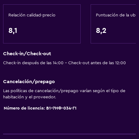
Papeleras
Relación calidad-precio
Puntuación de la ubi
Acondicionador
8,1
8,2
Accesibilidad y adecuación
Unidad accesible para personas en silla de ruedas
Check-in/Check-out
Para no fumadores
Check-in después de las 14:00 - Check-out antes de las 12:00
Almohada sin plumas
Áreas designadas para fumadores
Cancelación/prepago
Mascotas permitidas bajo consulta (pueden aplicar cargos
Las políticas de cancelación/prepago varían según el tipo de
extra)
habitación y el proveedor.
Accesibilidad
Número de licencia: В1-7НФ-034-Г1
Ducha adaptada para silla de ruedas
Ascensor
Ascensor disponible