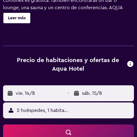
comunes es gratuita. También encontrarás un bar o
lounge, una sauna y un centro de conferencias. AQUA
Hotel ofrece 78 alojamientos con minibar y artículos de
Leer más
higiene personal de diseño. Se ofrece una televisión LCD
con canales digitales. Los huéspedes pueden navegar por
la web gracias a nuestro acceso a Internet wifi gratis. Es
posible solicitar tabla de planchar con plancha y secador
de pelo. Se ofrece servicio de limpieza todos los días. Los
servicios de ocio y esparcimiento en este hotel incluyen
Precio de habitaciones y ofertas de
sauna y gimnasio.
Aqua Hotel
vie. 14/8
-
sáb. 15/8
2 huéspedes, 1 habitación