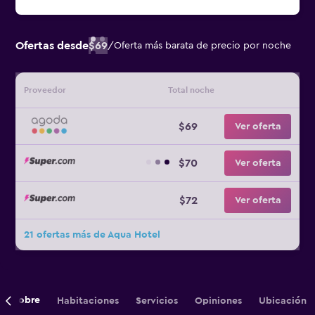
Ofertas desde
$69
/
Oferta más barata de precio por noche
Proveedor
Total noche
$69
Ver oferta
$70
Ver oferta
$72
Ver oferta
21 ofertas más de Aqua Hotel
Sobre
Habitaciones
Servicios
Opiniones
Ubicación