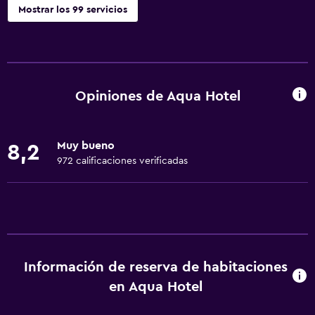
Mostrar los 99 servicios
Servicios básicos
Wifi disponible en todas las instalaciones
Internet
Opiniones de Aqua Hotel
Extinguidor
Artículos de aseo gratis
Muy bueno
8,2
Alarma de humo
972 calificaciones verificadas
Calefacción
Aire acondicionado
Wifi gratis
Ropa de cama
Información de reserva de habitaciones
Toallas
en Aqua Hotel
Champú
Gel de ducha