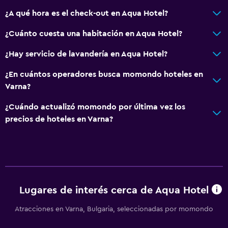
Aseo
¿A qué hora es el check-out en Aqua Hotel?
Papel higiénico
¿Cuánto cuesta una habitación en Aqua Hotel?
Cepillo de dientes
¿Hay servicio de lavandería en Aqua Hotel?
Comedor
¿En cuántos operadores busca momondo hoteles en
Tetera eléctrica
Varna?
Almuerzos para llevar
¿Cuándo actualizó momondo por última vez los
Menús para dietas especiales (bajo petición)
precios de hoteles en Varna?
Restaurante
Bar/lounge
La comida se puede entregar en el alojamiento
Minibar
Lugares de interés cerca de Aqua Hotel
Desayuno en la habitación
Atracciones en Varna, Bulgaria, seleccionadas por momondo
Máquina expendedora (bebidas)
Máquina expendedora (botanas)