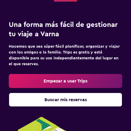
Servicios de lavandería/tintorería
Plancha y tabla de planchar
Una forma más fácil de gestionar
Habitación
tu viaje a Varna
Enchufe cerca de la cama
Hacemos que sea súper fácil planificar, organizar y viajar
Sofá cama
con los amigos o la familia. Trips es gratis y está
disponible para su uso independientemente del lugar en
Perchero
el que reserves.
Armario o clóset
Empezar a usar Trips
Sistema de entretenimiento
TV de pantalla plana
Buscar mis reservas
TV por cable o vía satélite
TV
Aire libre