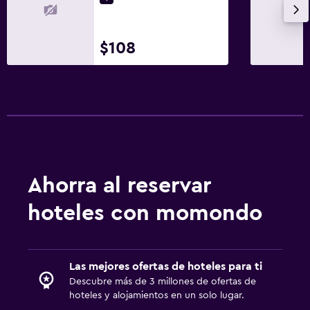
Centro de negocios
Servicio de despertador
$108
Instalaciones para reuniones
Servicio de habitaciones
Acceso con llave
Acceso con tarjeta
Recepción 24 horas
Caja fuerte
Ahorra al reservar
Salud y seguridad
hoteles con momondo
Limpieza diaria
Cámaras CCTV en zonas comunes
Las mejores ofertas de hoteles para ti
Cámaras CCTV en el exterior
Descubre más de 3 millones de ofertas de
Seguridad las 24 horas
hoteles y alojamientos en un solo lugar.