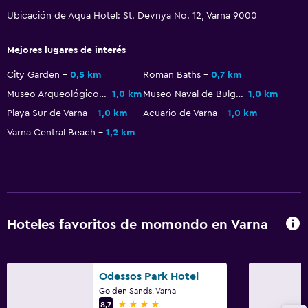
Ubicación de Aqua Hotel: St. Devnya No. 12, Varna 9000
General
Mejores lugares de interés
Habitaciones familiares
City Garden
0,5 km
Roman Baths
0,7 km
Espacio de almacenamiento
Museo Arqueológico de Varna
1,0 km
Museo Naval de Bulgaria
1,0 km
Zona de estar
Playa Sur de Varna
1,0 km
Acuario de Varna
1,0 km
Pantuflas
Varna Central Beach
1,2 km
Sofá
Habitaciones insonorizadas
Insonorización
Teléfono
Hoteles favoritos de momondo en Varna
Alfombrado
Vista a la ciudad
Odessos Park Hotel
Golden Sands, Varna
Servicios y facilidades
4 estrellas
8,7