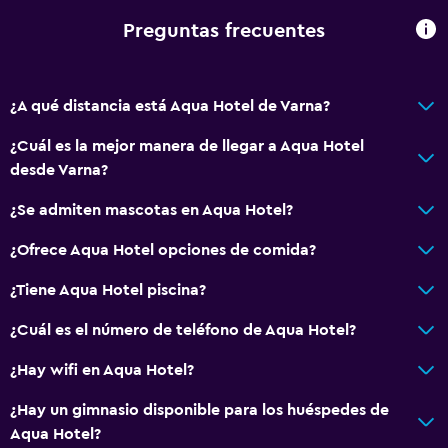
Estacionamiento accesible
Preguntas frecuentes
Tina de baño adaptada
Inodoro con barras de apoyo
¿A qué distancia está Aqua Hotel de Varna?
Plantas superiores accesibles por ascensor
¿Cuál es la mejor manera de llegar a Aqua Hotel
Baño
desde Varna?
Secador de pelo
¿Se admiten mascotas en Aqua Hotel?
Albornoz
¿Ofrece Aqua Hotel opciones de comida?
Baño privado
¿Tiene Aqua Hotel piscina?
Ducha
Gorro de baño
¿Cuál es el número de teléfono de Aqua Hotel?
Baño pequeño adicional
¿Hay wifi en Aqua Hotel?
Tina de baño
¿Hay un gimnasio disponible para los huéspedes de
Bidé
Aqua Hotel?