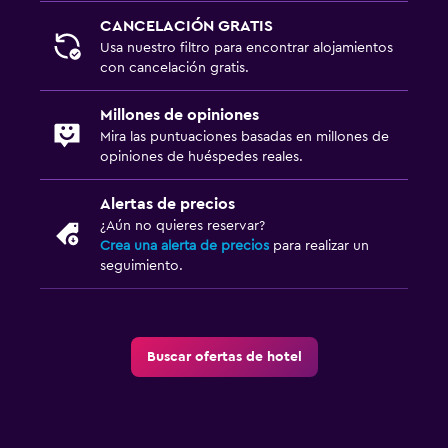
Botiquín de primeros auxilios
CANCELACIÓN GRATIS
Detector de monóxido de carbono
Usa nuestro filtro para encontrar alojamientos
Caja fuerte
con cancelación gratis.
Millones de opiniones
Estacionamiento y transporte
Mira las puntuaciones basadas en millones de
Estacionamiento
opiniones de huéspedes reales.
Traslado al aeropuerto (con cargos)
Alertas de precios
Estacionamiento privado
¿Aún no quieres reservar?
Crea una alerta de precios
para realizar un
Servicio de traslado (cargo adicional)
seguimiento.
Carga de vehículos eléctricos
Valet parking
Buscar ofertas de hotel
Lavandería
Lavandería
Servicio de planchado