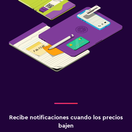
Terraza/patio
Terraza
Zona de trabajo
Fax/fotocopiadora
Escritorio
Ideal para familias
Cuna/cama nido disponibles
Buffet infantil
Actividades
Acceso a la playa
Recibe notificaciones cuando los precios
bajen
Gimnasio