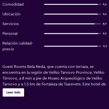
Comodidad
9,4
Ubicación
9,4
Servicios
8,9
Personal
9,5
Relación calidad-
9,3
precio
Guest Rooms Bela Neda, que cuenta con terraza, se
encuentra en la región de Veliko Tarnovo Province, Veliko
Tŭrnovo, a 8 min a pie de Museo Arqueológico de Veliko
Tarnovo y a 1,3 km de Fortaleza de Tsarevets. Este hotel de
2 estrellas ofrece jardín y habitaciones con aire
Leer más
acondicionado, wifi gratis y baño privado. Este
alojamiento libre de humo está a 18 min a pie de Forty
Martyrs Church. En el hotel, cada habitación cuenta con