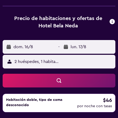
armario. En Guest Rooms Bela Neda, todas las
habitaciones cuentan con escritorio y TV de pantalla
plana, y algunas también ofrecen balcón. En el
Precio de habitaciones y ofertas de
alojamiento, todas las habitaciones incluyen zona de estar.
Hotel Bela Neda
El personal, que habla búlgaro y inglés, ofrece información
en la recepción. St. Peter and Paul Church está a 1,8 km del
alojamiento, y Monumento a la Dinastía Asen está a 13 min
dom. 16/8
-
lun. 17/8
a pie.
2 huéspedes, 1 habitación
$46
Habitación doble, tipo de cama
desconocido
por noche con tasas