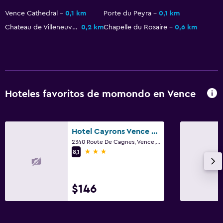
Vence Cathedral
0,1 km
Porte du Peyra
0,1 km
Chateau de Villeneuve Fondation Emile Hugues
0,2 km
Chapelle du Rosaire
0,6 km
Hoteles favoritos de momondo en Vence
Hotel Cayrons Vence & St Paul de Vence
2340 Route De Cagnes, Vence, Alpes Marítimos
3 estrellas
8,1
$146