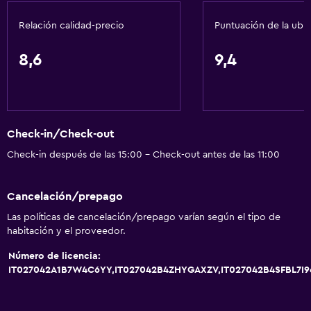
Nevera
Relación calidad-precio
Puntuación de la ubi
Cafetera
Comedor
8,6
9,4
Servicios básicos
Wifi disponible en todas las instalaciones
Check-in/Check-out
Internet
Check-in después de las 15:00 - Check-out antes de las 11:00
Ventilador
Extinguidor
Cancelación/prepago
Artículos de aseo gratis
Las políticas de cancelación/prepago varían según el tipo de
Alarma de humo
habitación y el proveedor.
Calefacción
Número de licencia:
IT027042A1B7W4C6YY,IT027042B4ZHYGAXZV,IT027042B4SFBL7I
Aire acondicionado
Wifi gratis