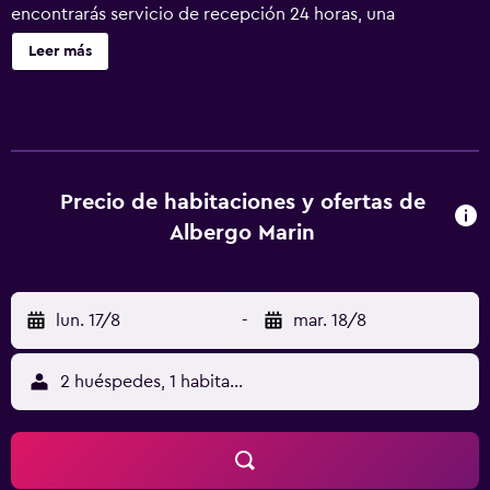
encontrarás servicio de recepción 24 horas, una
biblioteca y check-in exprés. Se ofrece un servicio de
Leer más
limpieza a petición. Albergo Marin ofrece 19 alojamientos
con aire acondicionado, caja fuerte y cafetera y tetera. Se
ofrece una televisión de pantalla plana de 32 pulgadas con
canales digitales. Los baños están equipados con ducha,
artículos de higiene personal gratuitos y secador de pelo.
Los huéspedes pueden navegar por la web gracias a
Precio de habitaciones y ofertas de
nuestro acceso a Internet wifi gratis. Se ofrece servicio de
Albergo Marin
limpieza todos los días y es posible solicitar cambio de
toallas. Se ofrece servicio de limpieza a petición.
lun. 17/8
-
mar. 18/8
2 huéspedes, 1 habitación