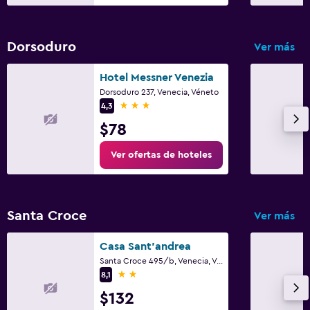
Terraza
Dorsoduro
Ver más
Comedor
Bar/lounge
Hotel Messner Venezia
Dorsoduro 237, Venecia, Véneto
La comida se puede entregar en el alojamiento
3 estrellas
4,3
Minibar
$78
Desayuno en la habitación
Ver ofertas de hoteles
Mesa de comedor
Salud y seguridad
Santa Croce
Ver más
Limpieza diaria
Mosquitera
Casa Sant'andrea
Santa Croce 495/b, Venecia, Véneto
Botiquín de primeros auxilios
2 estrellas
8,1
Caja fuerte
$132