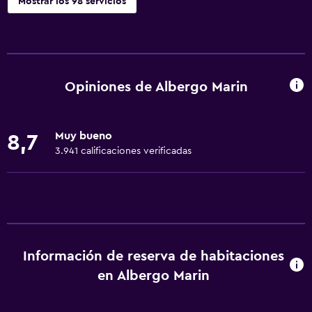
Mostrar los 98 servicios
Cocina
Copas
Tetera eléctrica
Opiniones de Albergo Marin
Utensilios de cocina
Cocina
Muy bueno
8,7
Cocineta
3.941 calificaciones verificadas
Lavavajillas
Horno
Microondas
Cocina
Información de reserva de habitaciones
Tetera/cafetera
en Albergo Marin
Tetera
Tostadora