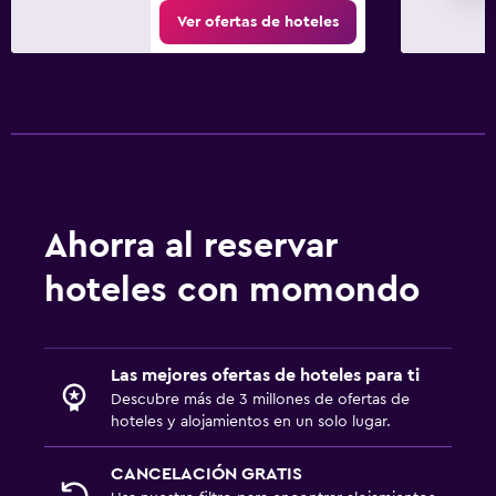
Ver ofertas de hoteles
Lavandería
Plancha y tabla de planchar
Tendedero
Lavadora
Zona de trabajo
Fax/fotocopiadora
Ahorra al reservar
Escritorio
hoteles con momondo
Ideal para familias
Cuna/cama nido disponibles
Las mejores ofertas de hoteles para ti
Descubre más de 3 millones de ofertas de
hoteles y alojamientos en un solo lugar.
CANCELACIÓN GRATIS