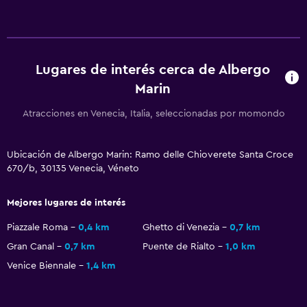
Papel higiénico
Accesibilidad y adecuación
Lugares de interés cerca de Albergo
Unidad ubicada en la planta baja
Marin
Almohada hipoalergénica
Atracciones en Venecia, Italia, seleccionadas por momondo
Para no fumadores
Almohada sin plumas
Ubicación de Albergo Marin: Ramo delle Chioverete Santa Croce
Departamento privado en el edificio
670/b, 30135 Venecia, Véneto
Entrada privada
Mejores lugares de interés
Habitación hipoalergénica
Piazzale Roma
0,4 km
Ghetto di Venezia
0,7 km
Plantas superiores accesibles por escaleras
Gran Canal
0,7 km
Puente de Rialto
1,0 km
Venice Biennale
1,4 km
Sistema de entretenimiento
TV de pantalla plana