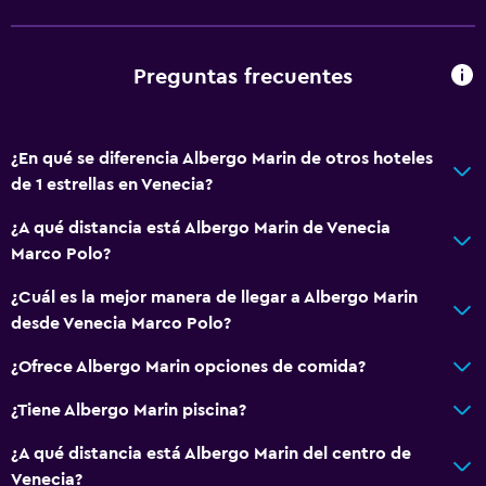
Ropa de cama
Toallas
Preguntas frecuentes
Champú
Gel de ducha
Papeleras
¿En qué se diferencia Albergo Marin de otros hoteles
de 1 estrellas en Venecia?
General
¿A qué distancia está Albergo Marin de Venecia
Habitaciones familiares
Marco Polo?
Piso de parquet o madera noble
¿Cuál es la mejor manera de llegar a Albergo Marin
Vista al patio interior
desde Venecia Marco Polo?
Posibilidad de habitaciones conectadas
¿Ofrece Albergo Marin opciones de comida?
Espacio de almacenamiento
¿Tiene Albergo Marin piscina?
Vista a una calle tranquila
Zona de estar
¿A qué distancia está Albergo Marin del centro de
Venecia?