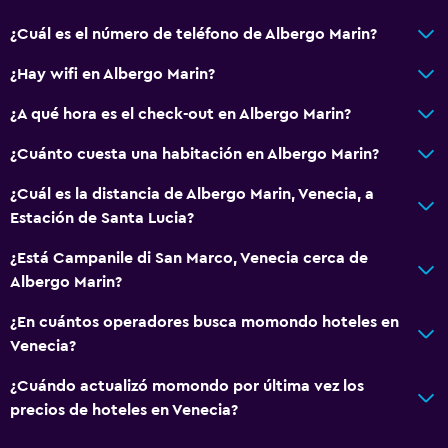
Sofá
Teléfono
¿Cuál es el número de teléfono de Albergo Marin?
Piso de mosaico/mármol
¿Hay wifi en Albergo Marin?
Independiente
¿A qué hora es el check-out en Albergo Marin?
Baño
¿Cuánto cuesta una habitación en Albergo Marin?
Secador de pelo
¿Cuál es la distancia de Albergo Marin, Venecia, a
Baño privado
Estación de Santa Lucia?
Baño compartido
¿Está Campanile di San Marco, Venecia cerca de
Ducha
Albergo Marin?
Gorro de baño
¿En cuántos operadores busca momondo hoteles en
Baño adicional
Venecia?
Tina de baño
¿Cuándo actualizó momondo por última vez los
Bidé
precios de hoteles en Venecia?
Aseo