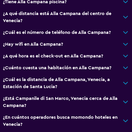
¿Tiene Alla Campana piscina?
Cámaras CCTV en zonas comunes
¿A qué distancia está Alla Campana del centro de
Venecia?
Servicios y facilidades
¿Cuál es el número de teléfono de Alla Campana?
Check-out exprés
Recepción 24 horas
¿Hay wifi en Alla Campana?
Acceso con llave
¿A qué hora es el check-out en Alla Campana?
¿Cuánto cuesta una habitación en Alla Campana?
Sistema de entretenimiento
TV de pantalla plana
¿Cuál es la distancia de Alla Campana, Venecia, a
Estación de Santa Lucia?
TV
¿Está Campanile di San Marco, Venecia cerca de Alla
Accesibilidad y adecuación
Campana?
Para no fumadores
¿En cuántos operadores busca momondo hoteles en
Plantas superiores accesibles por escaleras
Venecia?