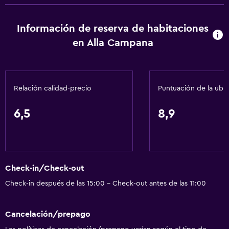
Artículos de aseo gratis
Información de reserva de habitaciones
Champú
en Alla Campana
Alarma de humo
Calefacción
Papeleras
Relación calidad-precio
Puntuación de la ubi
Baño
6,5
8,9
Bidé
Secador de pelo
Aseo
Check-in/Check-out
Papel higiénico
Check-in después de las 15:00 - Check-out antes de las 11:00
Ducha
Baño privado
Cancelación/prepago