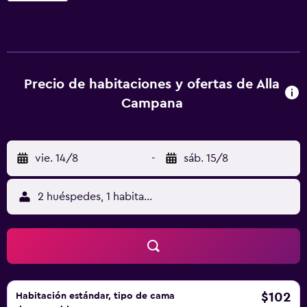
guardaequipajes, servicio de entradas y un mostrador
turístico. También ofrece una caja fuerte. Las habitaciones
ofrecen aire acondicionado y presentan un estilo bien
equipado. Todas ellas disponen de minibar, una
tetera/cafetera y calefacción. Este alojamiento está
Precio de habitaciones y ofertas de Alla
ubicado en el corazón de la zona de ocio de Venecia,
Campana
donde encontrará muchas opciones de entretenimiento,
restaurantes, cafeterías y una excelente vida nocturna.
Asimismo, queda al lado de la región vinícola del Véneto.
vie. 14/8
-
sáb. 15/8
2 huéspedes, 1 habitación
$102
Habitación estándar, tipo de cama