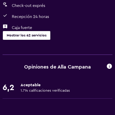
Check-out exprés
Recepción 24 horas
Caja fuerte
Mostrar los 42 servicios
Servicios básicos
Wifi gratis
Wifi disponible en todas las instalaciones
Opiniones de Alla Campana
Internet
Gel de ducha
Aceptable
6,2
Ropa de cama
1.714 calificaciones verificadas
Toallas
Extinguidor
Aire acondicionado