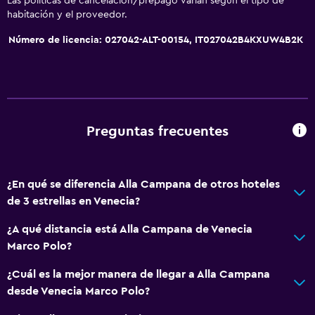
Las políticas de cancelación/prepago varían según el tipo de
General
habitación y el proveedor.
Habitaciones familiares
Número de licencia: 027042-ALT-00154, IT027042B4KXUW4B2K
Piso de mosaico/mármol
Vista a la ciudad
Piso de parquet o madera noble
Espacio de almacenamiento
Preguntas frecuentes
Habitación
Perchero
¿En qué se diferencia Alla Campana de otros hoteles
de 3 estrellas en Venecia?
Enchufe cerca de la cama
Armario o clóset
¿A qué distancia está Alla Campana de Venecia
Marco Polo?
Salud y seguridad
¿Cuál es la mejor manera de llegar a Alla Campana
Limpieza diaria
desde Venecia Marco Polo?
Caja fuerte