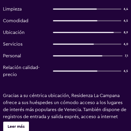
Limpieza
6,4
Comodidad
6,5
Ubicación
8,9
Servicios
6,0
Personal
7,1
Relación calidad-
6,5
precio
Gracias a su céntrica ubicación, Residenza La Campana
ofrece a sus huéspedes un cómodo acceso a los lugares
de interés más populares de Venecia. También dispone de
registros de entrada y salida exprés, acceso a internet
gratuito en las zonas públicas y recepción 24 horas. El bed
Leer más
& breakfast ofrece un alojamiento rústico, un servicio de