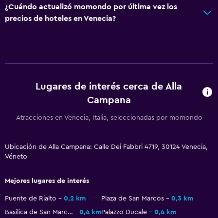
¿Cuándo actualizó momondo por última vez los
Zona de trabajo
precios de hoteles en Venecia?
Fax/fotocopiadora
Escritorio
Comedor
Lugares de interés cerca de Alla
Tetera eléctrica
Campana
Minibar
Atracciones en Venecia, Italia, seleccionadas por momondo
Lavandería
Plancha y tabla de planchar
Ubicación de Alla Campana: Calle Dei Fabbri 4719, 30124 Venecia,
Véneto
Mejores lugares de interés
Puente de Rialto
0,2 km
Plaza de San Marcos
0,3 km
Basílica de San Marcos
0,4 km
Palazzo Ducale
0,4 km