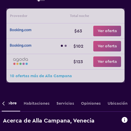
Proveedor
Total noche
$63
Ver oferta
$102
Ver oferta
$123
Ver oferta
10 ofertas más de Alla Campana
Sobre
Habitaciones
Servicios
Opiniones
Ubicación
Acerca de Alla Campana, Venecia