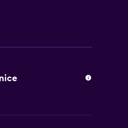
comida
nice
egar en el alojamiento
ebidas)