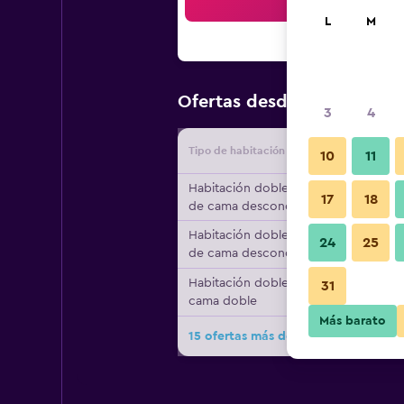
Bus
L
M
$53
Ofertas desde
/
Oferta má
3
4
Tipo de habitación
Proveedo
10
11
Habitación doble, tipo
17
18
de cama desconocido
Habitación doble, tipo
24
25
de cama desconocido
Habitación doble, 1
31
cama doble
Más barato
15 ofertas más de Hotel Henry Veni