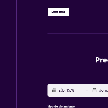
Leer más
Pre
sáb. 15/8
-
dom.
Tipo de alojamiento