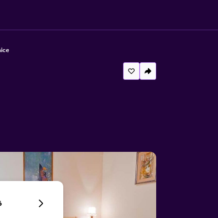
nice
6