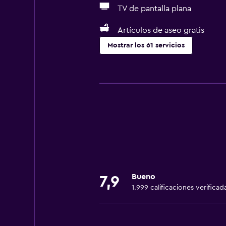
TV de pantalla plana
Artículos de aseo gratis
Mostrar los 61 servicios
Servicios básicos
Wifi gratis
Wifi disponible en todas las instal
Internet
Ropa de cama
Toallas
Extinguidor
Bueno
7,9
Artículos de aseo gratis
1.999 calificaciones verificad
Champú
Alarma de humo