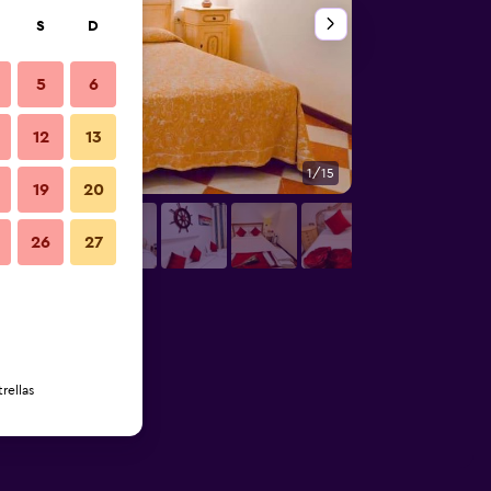
S
D
5
6
12
13
1/15
Otros
19
20
26
27
rellas