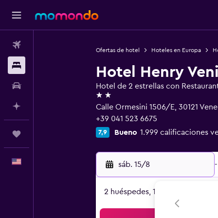
Vuelos
Ofertas de hotel
Hoteles en Europa
Ho
Alojamientos
Hotel Henry Ven
Autos
Hotel de 2 estrellas con Restauran
2 estrellas
Planifica con IA
Calle Ormesini 1506/E, 30121 Vene
+39 041 523 6675
Bueno
1.999 calificaciones ve
7,9
Trips
Español
sáb. 15/8
-
2 huéspedes, 1 habitación