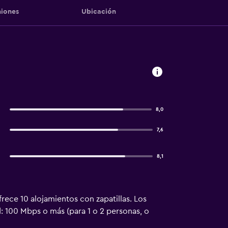
iones
Ubicación
8,0
7,6
8,1
ece 10 alojamientos con zapatillas. Los
: 100 Mbps o más (para 1 o 2 personas, o