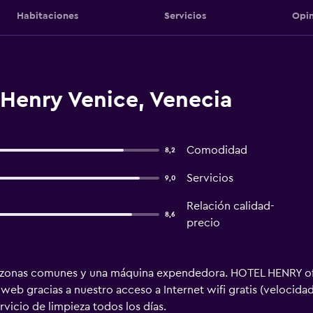
Habitaciones
Servicios
Opin
 Henry Venice, Venecia
Comodidad
8,2
Servicios
9,0
Relación calidad-
8,6
precio
las zonas comunes y una máquina expendedora. HOTEL HENRY ofr
eb gracias a nuestro acceso a Internet wifi gratis (velocidad
rvicio de limpieza todos los días.