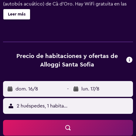
(autobús acuático) de Cà d'Oro. Hay WiFi gratuita en las
zonas comunes. Las habitaciones del Santa Sofia gozan de
Leer más
vistas a los tejados de Venecia y cuentan con minibar, TV,
are acondicionado y baño privado. Algunas incluyen
ducha de hidromasaje. El establecimiento también
dispone de jardín. Cada día se sirve un desayuno buffet
que incluye cruasanes recién hechos, pan, jamón, queso y
una variedad de bebidas calientes. En la zona pueden
Precio de habitaciones y ofertas de
encontrarse varias trattorias (restaurantes típicos
Alloggi Santa Sofia
venecianos). El establecimiento se encuentra a 40 metros
de la calle Strada Nuova, por la que se llega a la estación
de tren de Santa Lucía de Venecia en 15 minutos. El puente
dom. 16/8
-
lun. 17/8
de Rialto está a 10 minutos a pie.
2 huéspedes, 1 habitación