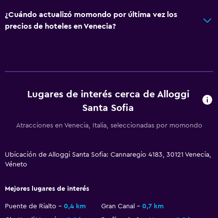
Recepción 24 horas
¿Cuándo actualizó momondo por última vez los
precios de hoteles en Venecia?
Habitación
Camas extralargas (+2 m)
Cama plegable
Enchufe cerca de la cama
Lugares de interés cerca de Alloggi
Armario o clóset
Santa Sofia
Atracciones en Venecia, Italia, seleccionadas por momondo
Salud y seguridad
Limpieza diaria
Ubicación de Alloggi Santa Sofia: Cannaregio 4183, 30121 Venecia,
Botiquín de primeros auxilios
Véneto
Seguridad las 24 horas
Mejores lugares de interés
Caja fuerte
Puente de Rialto
0,4 km
Gran Canal
0,7 km