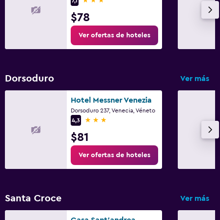
7,1
$78
Ver ofertas de hoteles
Dorsoduro
Ver más
Hotel Messner Venezia
Dorsoduro 237, Venecia, Véneto
3 estrellas
4,3
$81
Ver ofertas de hoteles
Santa Croce
Ver más
Casa Sant'andrea