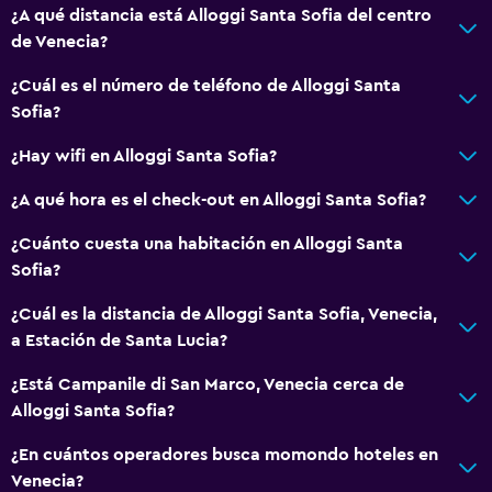
Vista a la ciudad
¿A qué distancia está Alloggi Santa Sofia del centro
de Venecia?
Espacio de almacenamiento
¿Cuál es el número de teléfono de Alloggi Santa
Comedor
Sofia?
Copas
¿Hay wifi en Alloggi Santa Sofia?
Tetera eléctrica
¿A qué hora es el check-out en Alloggi Santa Sofia?
Restaurante
¿Cuánto cuesta una habitación en Alloggi Santa
Nevera
Sofia?
La comida se puede entregar en el alojamiento
¿Cuál es la distancia de Alloggi Santa Sofia, Venecia,
a Estación de Santa Lucia?
Servicios y facilidades
Caja fuerte
¿Está Campanile di San Marco, Venecia cerca de
Alloggi Santa Sofia?
Servicio de habitaciones
Mostrador de información turística
¿En cuántos operadores busca momondo hoteles en
Venecia?
Acceso con llave