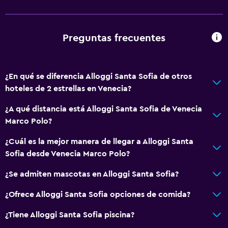
Ducha
Gorro de baño
Preguntas frecuentes
Bidé
Secador de pelo
Aseo
¿En qué se diferencia Alloggi Santa Sofia de otros
hoteles de 2 estrellas en Venecia?
Papel higiénico
Baño privado
¿A qué distancia está Alloggi Santa Sofia de Venecia
Marco Polo?
General
¿Cuál es la mejor manera de llegar a Alloggi Santa
Habitaciones familiares
Sofia desde Venecia Marco Polo?
Piso de parquet o madera noble
¿Se admiten mascotas en Alloggi Santa Sofia?
Pantuflas
¿Ofrece Alloggi Santa Sofia opciones de comida?
Sofá
¿Tiene Alloggi Santa Sofia piscina?
Piso de mosaico/mármol