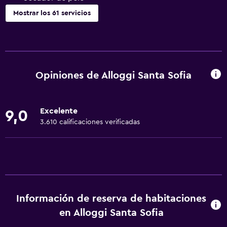
Mostrar los 61 servicios
Servicios básicos
Wifi gratis
Wifi disponible en todas las instalaciones
Opiniones de Alloggi Santa Sofia
Internet
Ropa de cama
Excelente
9,0
Toallas
3.610 calificaciones verificadas
Extinguidor
Artículos de aseo gratis
Champú
Alarma de humo
Información de reserva de habitaciones
Calefacción
en Alloggi Santa Sofia
Adaptador