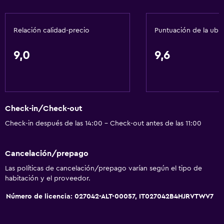
Gel de ducha
Aire acondicionado
Relación calidad-precio
Puntuación de la ubi
Papeleras
9,0
9,6
Accesibilidad y adecuación
Unidad ubicada en la planta baja
Unidad accesible para personas en silla de ruedas
Check-in/Check-out
Mascotas permitidas bajo consulta (pueden aplicar cargos
extra)
Check-in después de las 14:00 - Check-out antes de las 11:00
Almohada hipoalergénica
Cancelación/prepago
Para no fumadores
Las políticas de cancelación/prepago varían según el tipo de
Almohada sin plumas
habitación y el proveedor.
Plantas superiores accesibles por escaleras
Número de licencia: 027042-ALT-00057, IT027042B4HJRVTWV7
Baño