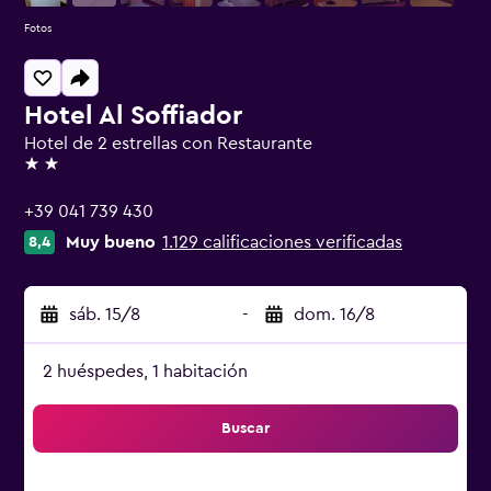
Fotos
Hotel Al Soffiador
Hotel de 2 estrellas con Restaurante
2 estrellas
+39 041 739 430
Muy bueno
1.129 calificaciones verificadas
8,4
sáb. 15/8
-
dom. 16/8
2 huéspedes, 1 habitación
Buscar