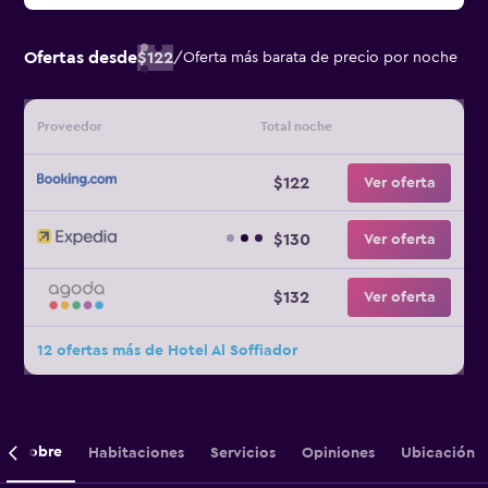
Ofertas desde
$122
/
Oferta más barata de precio por noche
Proveedor
Total noche
$122
Ver oferta
$130
Ver oferta
$132
Ver oferta
12 ofertas más de Hotel Al Soffiador
Sobre
Habitaciones
Servicios
Opiniones
Ubicación