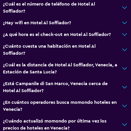
Habitaciones para no fumadores disponibles
¿Cuál es el número de teléfono de Hotel Al
Soffiador?
Zona de trabajo
¿Hay wifi en Hotel Al Soffiador?
Fax/fotocopiadora
¿A qué hora es el check-out en Hotel Al Soffiador?
Escritorio
¿Cuánto cuesta una habitación en Hotel Al
Soffiador?
Salud y seguridad
Limpieza diaria
¿Cuál es la distancia de Hotel Al Soffiador, Venecia, a
Estación de Santa Lucia?
Caja fuerte
¿Está Campanile di San Marco, Venecia cerca de
Estacionamiento y transporte
Hotel Al Soffiador?
Traslado al aeropuerto (con cargos)
¿En cuántos operadores busca momondo hoteles en
Venecia?
Sistema de entretenimiento
¿Cuándo actualizó momondo por última vez los
TV de pantalla plana
precios de hoteles en Venecia?