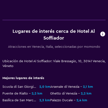
Aire libre
Jardín
Habitación
Lugares de interés cerca de Hotel Al
Armario o clóset
Soffiador
Atracciones en Venecia, Italia, seleccionadas por momondo
Ideal para familias
Cuna/cama nido disponibles
Ubicación de Hotel Al Soffiador: Viale Bressagio, 10, 30141 Venecia,
Véneto
Mejores lugares de interés
Scuola di San Giorgio degli Schiavoni
2,0 km
Arsenale di Venezia
2,1 km
Puente de Rialto
2,2 km
Ghetto di Venezia
2,2 km
Basílica de San Marcos
2,3 km
Palazzo Ducale
2,4 km