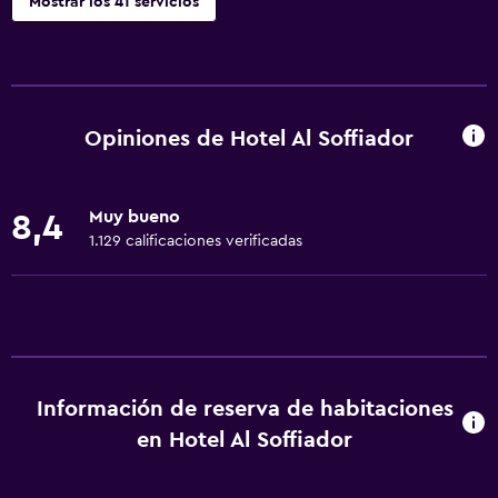
Mostrar los 41 servicios
Servicios básicos
Wifi gratis
Wifi disponible en todas las instalaciones
Opiniones de Hotel Al Soffiador
Internet
Gel de ducha
Muy bueno
8,4
Toallas
1.129 calificaciones verificadas
Ventilador
Aire acondicionado
Artículos de aseo gratis
Champú
Información de reserva de habitaciones
Calefacción
en Hotel Al Soffiador
Papeleras