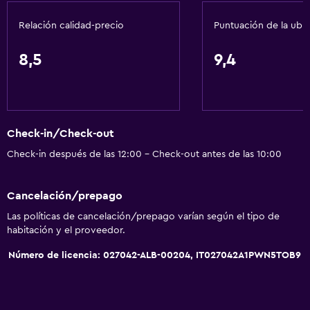
Baño
Relación calidad-precio
Puntuación de la ubi
Bidé
Secador de pelo
8,5
9,4
Aseo
Papel higiénico
Cepillo de dientes
Check-in/Check-out
Ducha
Check-in después de las 12:00 - Check-out antes de las 10:00
Gorro de baño
Baño privado
Cancelación/prepago
Las políticas de cancelación/prepago varían según el tipo de
Comedor
habitación y el proveedor.
Tetera eléctrica
Número de licencia: 027042-ALB-00204, IT027042A1PWN5TOB9
Restaurante
Bar/lounge