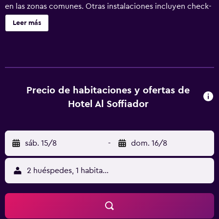
en las zonas comunes. Otras instalaciones incluyen check-
in exprés, check-out exprés y asistencia turística y para la
Leer más
compra de entradas. Hotel Al Soffiador ofrece 9
alojamientos con secador de pelo y artículos de higiene
personal gratuitos. Las camas están vestidas con edredón
de plumas. Se ofrece una televisión de pantalla plana de
30 pulgadas con canales digitales. Los baños están
equipados con ducha y bidé. Este hotel en Venecia ofrece
Precio de habitaciones y ofertas de
acceso a Internet wifi gratis. Los servicios para las
Hotel Al Soffiador
personas de negocios incluyen escritorio y teléfono. Se
ofrece servicio de limpieza todos los días.
sáb. 15/8
-
dom. 16/8
2 huéspedes, 1 habitación