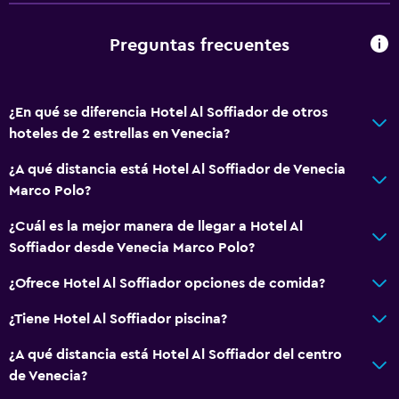
Tetera
Preguntas frecuentes
General
Teléfono
Alfombrado
¿En qué se diferencia Hotel Al Soffiador de otros
hoteles de 2 estrellas en Venecia?
Piso de mosaico/mármol
Espacio de almacenamiento
¿A qué distancia está Hotel Al Soffiador de Venecia
Marco Polo?
Servicios y facilidades
¿Cuál es la mejor manera de llegar a Hotel Al
Check-out exprés
Soffiador desde Venecia Marco Polo?
Servicio de conserjería
¿Ofrece Hotel Al Soffiador opciones de comida?
Caja fuerte
¿Tiene Hotel Al Soffiador piscina?
Accesibilidad y adecuación
¿A qué distancia está Hotel Al Soffiador del centro
de Venecia?
Unidad ubicada en la planta baja