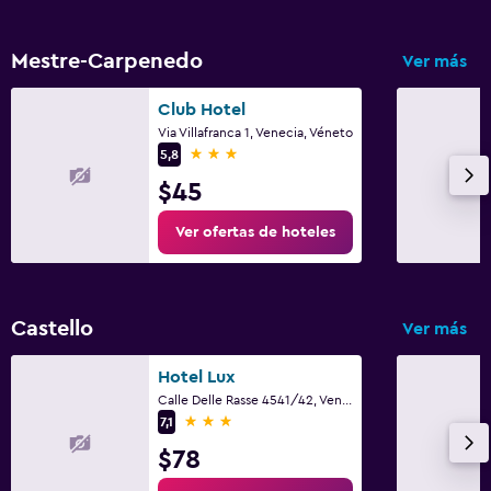
Mestre-Carpenedo
Ver más
Club Hotel
Via Villafranca 1, Venecia, Véneto
3 estrellas
5,8
$45
Ver ofertas de hoteles
Castello
Ver más
Hotel Lux
Calle Delle Rasse 4541/42, Venecia, Véneto
3 estrellas
7,1
$78