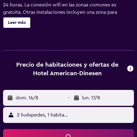
24 horas. La conexión wifi en las zonas comunes es
gratuita. Otras instalaciones incluyen una zona para
conferencias, servicios de conserjería y servicio de
Leer más
tintorería. Se ofrece un servicio de limpieza a petición.
Hotel American Dinesen ofrece 30 alojamientos con aire
acondicionado, minibar y caja fuerte. Se ofrece una
televisión LCD con canales por satélite y películas de
pago. Los baños están equipados con bañera o ducha,
bidé, artículos de higiene personal gratuitos y secador de
Precio de habitaciones y ofertas de
pelo. Este hotel en Venecia ofrece acceso a Internet wifi
Hotel American-Dinesen
gratis con una velocidad de 100 Mbps o más (para 1 o 2
personas, o hasta 6 dispositivos). Los servicios para las
personas de negocios incluyen escritorio y teléfono. Se
dom. 16/8
-
lun. 17/8
ofrece servicio de limpieza todos los días y es posible
solicitar cambio de toallas. Se ofrece servicio de limpieza
a petición.
2 huéspedes, 1 habitación