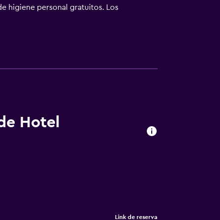
e higiene personal gratuitos. Los
cios para las personas de negocios incluyen
 de Hotel
Link de reserva