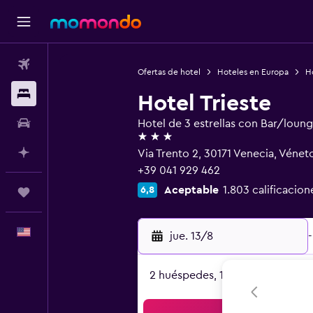
Vuelos
Ofertas de hotel
Hoteles en Europa
Ho
Alojamientos
Hotel Trieste
Autos
Hotel de 3 estrellas con Bar/loun
3 estrellas
Planifica con IA
Via Trento 2, 30171 Venecia, Vénet
+39 041 929 462
Aceptable
1.803 calificacion
6,8
Trips
Español
jue. 13/8
-
2 huéspedes, 1 habitación