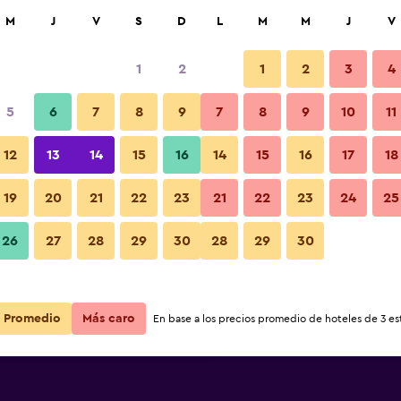
car
M
J
V
S
D
L
M
M
J
V
1
2
1
2
3
4
s barata de precio por noche
5
6
7
8
9
7
8
9
10
11
Habitación
r
Total noche
12
13
14
15
16
14
15
16
17
18
$70
Ver oferta
19
20
21
22
23
21
22
23
24
25
Fotos
26
27
28
29
30
28
29
30
$94
Ver oferta
$106
Ver oferta
Promedio
Más caro
En base a los precios promedio de hoteles de 3 est