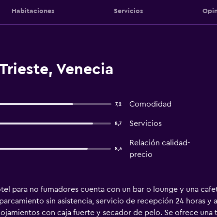
Habitaciones
Servicios
Opin
Trieste, Venecia
Comodidad
7,2
Servicios
8,7
Relación calidad-
8,3
precio
tel para no fumadores cuenta con un bar o lounge y una cafet
parcamiento sin asistencia, servicio de recepción 24 horas y a
alojamientos con caja fuerte y secador de pelo. Se ofrece una 