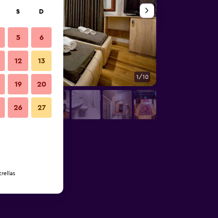
S
D
5
6
12
13
1/10
Otros
19
20
26
27
rellas