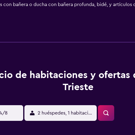
s con bañera o ducha con bañera profunda, bidé, y artículos d
b gracias a nuestro acceso a Internet wifi gratis. Los servi
rvicio de limpieza todos los días.
cio de habitaciones y ofertas
Trieste
14/8
2 huéspedes, 1 habitación