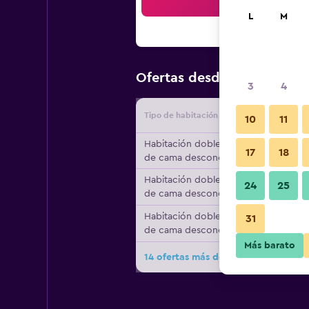
Bus
L
M
$70
Ofertas desde
/
Oferta má
3
4
Tipo de habitación
Proveedo
10
11
Habitación doble, tipo
17
18
de cama desconocido
Habitación doble, tipo
24
25
de cama desconocido
Habitación doble, tipo
31
de cama desconocido
Más barato
14 ofertas más de Hotel Trieste