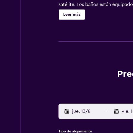
satélite. Los baños están equipado
huéspedes pueden navegar por la we
Leer más
escritorio y teléfono. Se ofrece se
Pre
jue. 13/8
-
vie. 
Tipo de alojamiento