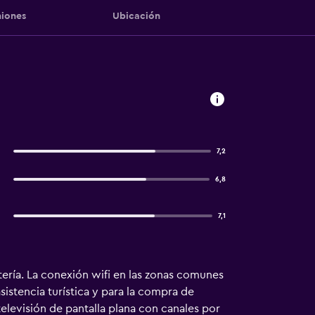
iones
Ubicación
7,2
6,8
7,1
ería. La conexión wifi en las zonas comunes
sistencia turística y para la compra de
televisión de pantalla plana con canales por