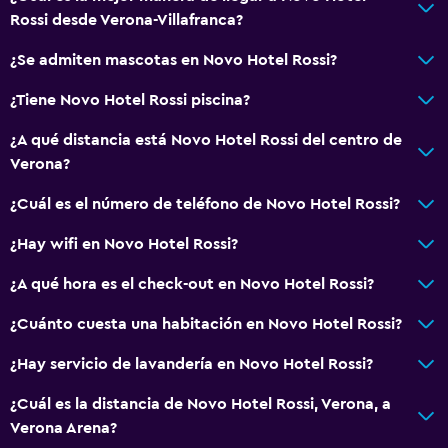
Rossi desde Verona-Villafranca?
Baño
Ducha
¿Se admiten mascotas en Novo Hotel Rossi?
Inodoro con cisterna alta
¿Tiene Novo Hotel Rossi piscina?
Gorro de baño
¿A qué distancia está Novo Hotel Rossi del centro de
Bidé
Verona?
Secador de pelo
¿Cuál es el número de teléfono de Novo Hotel Rossi?
Aseo
¿Hay wifi en Novo Hotel Rossi?
Papel higiénico
Baño privado
¿A qué hora es el check-out en Novo Hotel Rossi?
Ducha italiana
¿Cuánto cuesta una habitación en Novo Hotel Rossi?
¿Hay servicio de lavandería en Novo Hotel Rossi?
Servicios y facilidades
Servicio de despertador
¿Cuál es la distancia de Novo Hotel Rossi, Verona, a
Verona Arena?
Servicio de conserjería