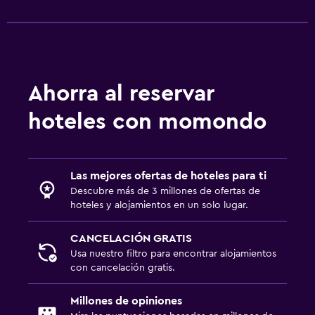
Lavandería
Lavandería
Servicio de planchado
Servicios de lavandería/tintorería
Ahorra al reservar
Estacionamiento y transporte
hoteles con momondo
Estacionamiento gratuito
Estacionamiento privado
Las mejores ofertas de hoteles para ti
Descubre más de 3 millones de ofertas de
Habitación
hoteles y alojamientos en un solo lugar.
Enchufe cerca de la cama
CANCELACIÓN GRATIS
Armario o clóset
Usa nuestro filtro para encontrar alojamientos
con cancelación gratis.
Zona de trabajo
Millones de opiniones
Fax/fotocopiadora