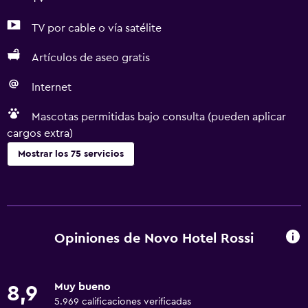
TV por cable o vía satélite
Artículos de aseo gratis
Internet
Mascotas permitidas bajo consulta (pueden aplicar
cargos extra)
Mostrar los 75 servicios
Accesibilidad y adecuación
Unidad accesible para personas en silla de ruedas
Mascotas permitidas bajo consulta (pueden aplicar cargos
Opiniones de Novo Hotel Rossi
extra)
Accesibilidad
Muy bueno
8,9
Ducha adaptada para silla de ruedas
5.969 calificaciones verificadas