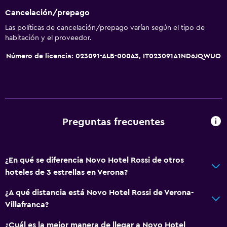
Cancelación/prepago
Wifi gratis
Las políticas de cancelación/prepago varían según el tipo de
Wifi disponible en todas las instalaciones
habitación y el proveedor.
Internet
Número de licencia: 023091-ALB-00043, IT023091A1ND6JQWUO
Ropa de cama
Toallas
Extinguidor
Artículos de aseo gratis
Preguntas frecuentes
Champú
Alarma de humo
¿En qué se diferencia Novo Hotel Rossi de otros
Calefacción
hoteles de 3 estrellas en Verona?
Gel de ducha
¿A qué distancia está Novo Hotel Rossi de Verona-
Aire acondicionado
Villafranca?
Papeleras
¿Cuál es la mejor manera de llegar a Novo Hotel