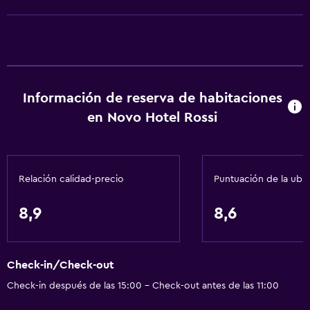
Ascensor
Silla para ducha
Ascensor disponible
Hipoalergénico
Estacionamiento accesible
Información de reserva de habitaciones
Habitación hipoalergénica
en Novo Hotel Rossi
Para no fumadores
Lavabo bajo
Relación calidad-precio
Puntuación de la ubi
Fregadero bajo
Almohada sin plumas
8,9
8,6
Inodoro con barras de apoyo
Plantas superiores accesibles por ascensor
Check-in/Check-out
Áreas designadas para fumadores
Check-in después de las 15:00 - Check-out antes de las 11:00
Servicios básicos