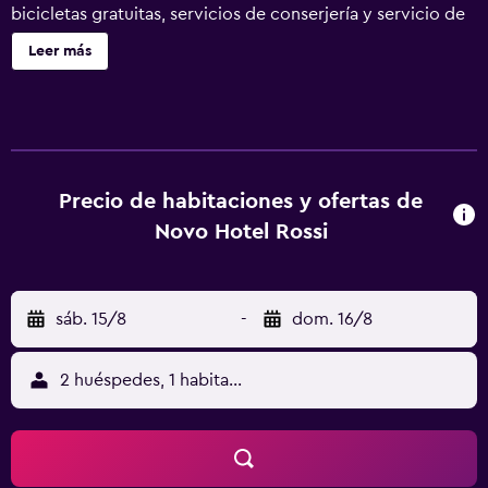
bicicletas gratuitas, servicios de conserjería y servicio de
tintorería. Novo Hotel Rossi ofrece 50 alojamientos con
Leer más
aire acondicionado, minibar y secador de pelo. Se ofrece
una televisión de pantalla plana de 26 pulgadas con
canales digitales. Los baños están equipados con ducha
con cabezal de ducha tipo lluvia, bidé y artículos de
higiene personal gratuitos. Los huéspedes pueden
navegar por la web gracias a nuestro acceso a Internet
Precio de habitaciones y ofertas de
wifi gratis. Los servicios para las personas de negocios
Novo Hotel Rossi
incluyen escritorio y teléfono. Se ofrece servicio de
limpieza todos los días y es posible solicitar juegos de
cama hipoalergénicos. Los servicios de ocio y
sáb. 15/8
-
dom. 16/8
esparcimiento en este hotel incluyen bicicletas gratuitas.
Se pueden practicar las actividades de ocio y
esparcimiento que se indican más abajo en las
2 huéspedes, 1 habitación
instalaciones o cerca del alojamiento (es posible que se
aplique un recargo).