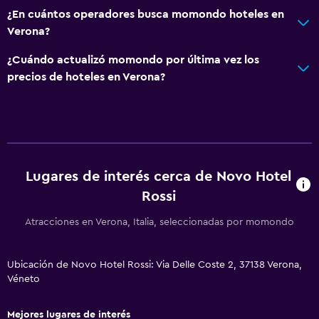
Caja fuerte
¿En cuántos operadores busca momondo hoteles en
Verona?
Boletos de transporte público
Acceso con tarjeta
¿Cuándo actualizó momondo por última vez los
precios de hoteles en Verona?
Recepción 24 horas
General
Ventana
Habitaciones familiares
Lugares de interés cerca de Novo Hotel
Piso de parquet o madera noble
Rossi
Teléfono
Atracciones en Verona, Italia, seleccionadas por momondo
Espacio de almacenamiento
Ubicación de Novo Hotel Rossi: Via Delle Coste 2, 37138 Verona,
Comedor
Véneto
Minibar
Mejores lugares de interés
Menús para dietas especiales (bajo petición)