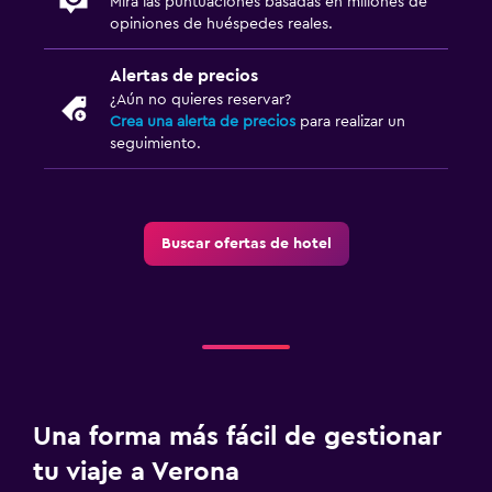
Mira las puntuaciones basadas en millones de
Escritorio
opiniones de huéspedes reales.
Alertas de precios
Actividades
¿Aún no quieres reservar?
Bicicletas
Crea una alerta de precios
para realizar un
seguimiento.
Ciclismo
Ideal para familias
Cuna/cama nido disponibles
Buscar ofertas de hotel
Servicios de cuidado de niños (con cargos)
Aire libre
Jardín
Una forma más fácil de gestionar
tu viaje a Verona