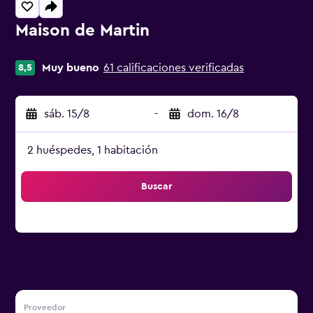
Maison de Martin
Categoría 0
Muy bueno
61 calificaciones verificadas
8,5
sáb. 15/8
-
dom. 16/8
2 huéspedes, 1 habitación
Buscar
Proveedor