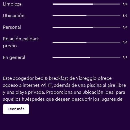
Limpieza
6,0
Ubicación
5,0
Personal
6,0
Relación calidad-
5,0
precio
En general
5,5
Este acogedor bed & breakfast de Viareggio ofrece
acceso a internet Wi-Fi, además de una piscina al aire libre
y una playa privada. Proporciona una ubicación ideal para
aquellos huéspedes que deseen descubrir los lugares de
interés turístico más populares de la zona. El bed &
Leer más
breakfast dispone de habitaciones con minibar. Todos los
días se sirve un desayuno completo en La Bougainville
Crew House que, además, se encuentra a poca distancia