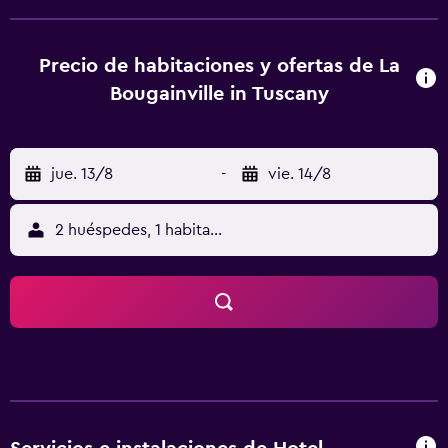
de numerosos bares y restaurantes. La zona de los
alrededores del establecimiento es famosa por su animada
vida nocturna, con gran cantidad de lugares a los que ir
Precio de habitaciones y ofertas de La
para tomar una copa o bailar. Se encuentra, además, a un
Bougainville in Tuscany
breve trayecto en coche de Forte dei Marmi y Camaiore.
jue. 13/8
-
vie. 14/8
2 huéspedes, 1 habitación