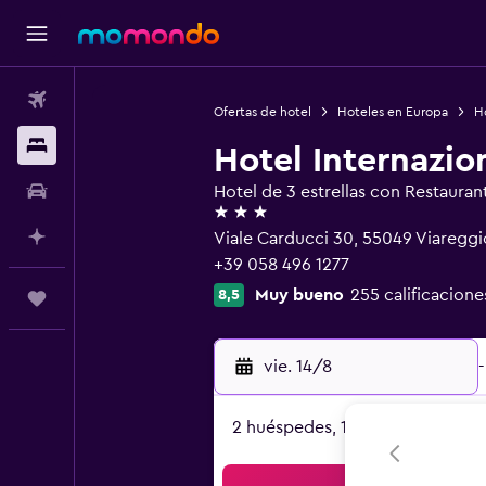
Vuelos
Ofertas de hotel
Hoteles en Europa
Ho
Alojamientos
Hotel Internazio
Autos
Hotel de 3 estrellas con Restauran
3 estrellas
Planifica con IA
Viale Carducci 30, 55049 Viareggi
+39 058 496 1277
Muy bueno
255 calificacione
8,5
Trips
vie. 14/8
-
2 huéspedes, 1 habitación