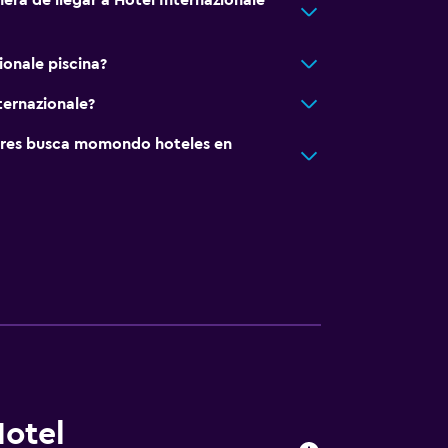
era de llegar a Hotel Internazionale
ionale piscina?
ternazionale?
res busca momondo hoteles en
Hotel