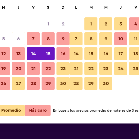
car
M
J
V
S
D
L
M
M
J
V
1
2
1
2
3
4
5
6
7
8
9
7
8
9
10
11
12
13
14
15
16
14
15
16
17
18
Ver precios
19
20
21
22
23
21
22
23
24
25
26
27
28
29
30
28
29
30
Ver precios
Ver precios
Promedio
Más caro
En base a los precios promedio de hoteles de 3 est