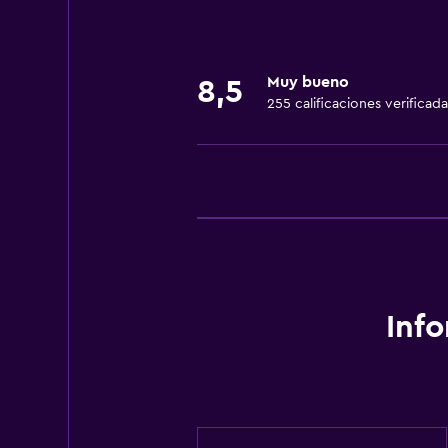
Ascensor
General
Muy bueno
8,5
Espacio de almacenamiento
255 calificaciones verificada
Servicios y facilidades
Recepción 24 horas
Inf