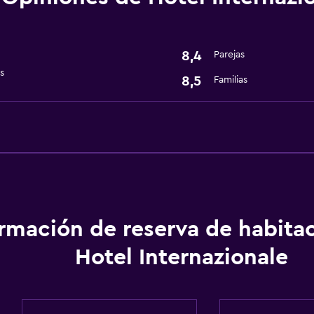
Restaurante
Salud y seguridad
8,4
Parejas
Caja fuerte
s
8,5
Familias
ormación de reserva de habita
Hotel Internazionale