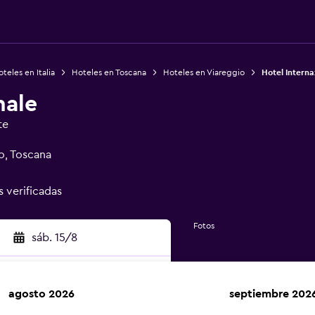
teles en Italia
Hoteles en Toscana
Hoteles en Viareggio
Hotel Interna
nale
te
o, Toscana
s verificadas
Fotos
sáb. 15/8
agosto 2026
septiembre 202