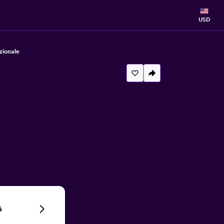
USD
zionale
6