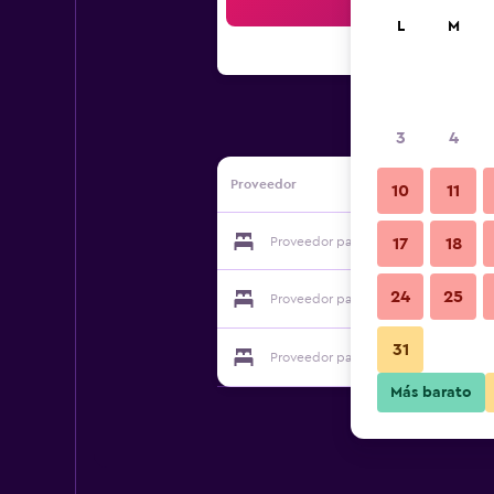
Bus
L
M
3
4
Proveedor
10
11
Proveedor para Hotel Internazionale
17
18
24
25
Proveedor para Hotel Internazionale
31
Proveedor para Hotel Internazionale
Más barato