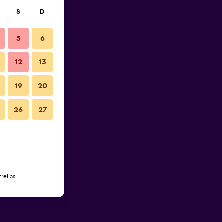
S
D
5
6
12
13
19
20
26
27
rellas