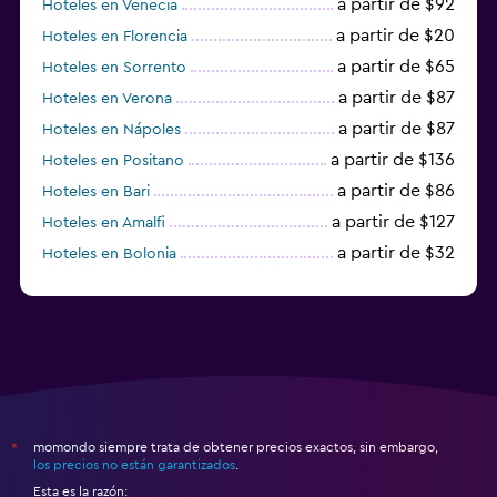
a partir de $92
Hoteles en Venecia
a partir de $20
Hoteles en Florencia
a partir de $65
Hoteles en Sorrento
a partir de $87
Hoteles en Verona
a partir de $87
Hoteles en Nápoles
a partir de $136
Hoteles en Positano
a partir de $86
Hoteles en Bari
a partir de $127
Hoteles en Amalfi
a partir de $32
Hoteles en Bolonia
a partir de $83
Hoteles en Turín
momondo siempre trata de obtener precios exactos, sin embargo,
*
los precios no están garantizados
.
Esta es la razón: