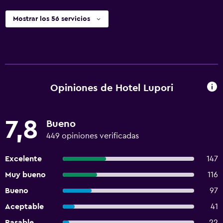
Mostrar los 56 servicios
Opiniones de Hotel Lupori
7,8
Bueno
449 opiniones verificadas
Excelente
147
Muy bueno
116
Bueno
97
Aceptable
41
Pasable
22