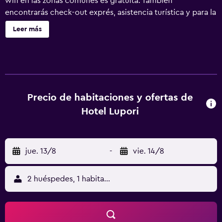
wifi en las zonas comunes es gratuita. También
encontrarás check-out exprés, asistencia turística y para la
compra de entradas y televisión en una zona común. Hotel
Leer más
Lupori ofrece 19 alojamientos con minibar y caja fuerte.
Las camas tienen colchones Select Comfort y están
vestidas con sábanas italianas Frette. Este hotel en
Viareggio ofrece acceso a Internet wifi gratis. Los baños
están equipados con bañera o ducha, bidé, artículos de
higiene personal gratuitos y secador de pelo. Entre las
Precio de habitaciones y ofertas de
comodidades especialmente pensadas para las personas
Hotel Lupori
en viaje de negocios se incluyen escritorio, sillas de
oficina y teléfono. Se ofrece servicio de limpieza todos los
días.
jue. 13/8
-
vie. 14/8
2 huéspedes, 1 habitación