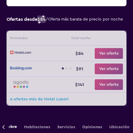
Ofertas desde
$84
/
Oferta más barata de precio por noche
Proveedor
Total noche
$84
Ver oferta
$91
Ver oferta
$141
Ver oferta
4 ofertas más de Hotel Lupori
Sobre
Habitaciones
Servicios
Opiniones
Ubicación