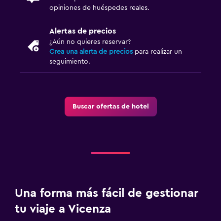
Lavandería
opiniones de huéspedes reales.
Lavandería
Alertas de precios
Plancha y tabla de planchar
¿Aún no quieres reservar?
Tendedero
Crea una alerta de precios
para realizar un
seguimiento.
Comedor
Bar de tapas
Buscar ofertas de hotel
La comida se puede entregar en el alojamiento
Mesa de comedor
Estacionamiento y transporte
Estacionamiento
Traslado al aeropuerto (con cargos)
Una forma más fácil de gestionar
tu viaje a Vicenza
Gimnasio