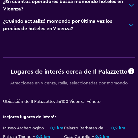
¿En cuántos operadores busca momondo hoteles en
Baño pequeño adicional
Vicenza?
Bidé
¿Cuándo actualizó momondo por última vez los
Secador de pelo
precios de hoteles en Vicenza?
Aseo
Papel higiénico
Baño privado
Lugares de interés cerca de Il Palazzetto
Actividades
Atracciones en Vicenza, Italia, seleccionadas por momondo
Senderismo
Bicicletas
Ubicación de Il Palazzetto: 36100 Vicenza, Véneto
Pesca
Ciclismo
Mejores lugares de interés
Esquí
Museo Archeologico Naturalistico
0,1 km
Palazzo Barbaran da Porto
0,2 km
Clases de cocina
Palazzo Thiene
0,2 km
Casa Cogollo
0,2 km