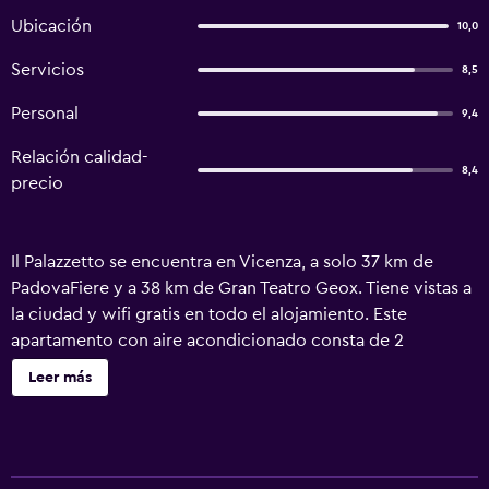
Ubicación
10,0
Servicios
8,5
Personal
9,4
Relación calidad-
8,4
precio
Il Palazzetto se encuentra en Vicenza, a solo 37 km de
PadovaFiere y a 38 km de Gran Teatro Geox. Tiene vistas a
la ciudad y wifi gratis en todo el alojamiento. Este
apartamento con aire acondicionado consta de 2
dormitorios, una sala de estar, una cocina totalmente
Leer más
equipada con nevera y cafetera, y 2 baños con bidet y
ducha. Hay toallas y ropa de cama en el apartamento. El
apartamento ofrece servicio de alquiler de bicicletas, y en
los alrededores se puede practicar esquí y ciclismo. El