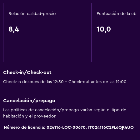
Acondicionador
Relación calidad-precio
Puntuación de la ubi
Cocina
8,4
10,0
Copas
Tetera eléctrica
Lavavajillas
Microondas
Check-in/Check-out
Utensilios de cocina
Check-in después de las 12:30 - Check-out antes de las 12:00
Cocina
Tetera/cafetera
Cancelación/prepago
Nevera
Las políticas de cancelación/prepago varían según el tipo de
Cafetera
habitación y el proveedor.
Comedor
Número de licencia: 024116-LOC-00670, IT024116C2FL6QR4UO
Cocina