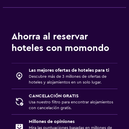
Perchero
Armario o clóset
Ahorra al reservar
Servicios y facilidades
Boletos de transporte público
hoteles con momondo
Acceso con llave
Botella de agua
Las mejores ofertas de hoteles para ti
Check-in/check-out privado
Descubre más de 3 millones de ofertas de
hoteles y alojamientos en un solo lugar.
Sistema de entretenimiento
CANCELACIÓN GRATIS
Radio
Usa nuestro filtro para encontrar alojamientos
TV de pantalla plana
con cancelación gratis.
TV
Millones de opiniones
Mira las puntuaciones basadas en millones de