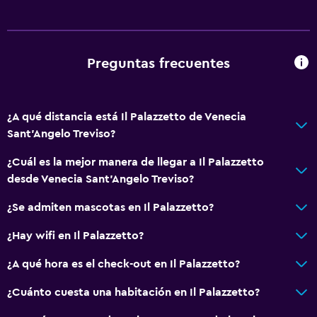
Accesibilidad y adecuación
Mascotas permitidas bajo consulta (pueden aplicar cargos
Preguntas frecuentes
extra)
Ascensor
Ascensor disponible
¿A qué distancia está Il Palazzetto de Venecia
Sant'Angelo Treviso?
Para no fumadores
Almohada sin plumas
¿Cuál es la mejor manera de llegar a Il Palazzetto
desde Venecia Sant'Angelo Treviso?
Plantas superiores accesibles por ascensor
Departamento privado en el edificio
¿Se admiten mascotas en Il Palazzetto?
Entrada privada
¿Hay wifi en Il Palazzetto?
¿A qué hora es el check-out en Il Palazzetto?
Baño
Ducha
¿Cuánto cuesta una habitación en Il Palazzetto?
Baño adicional