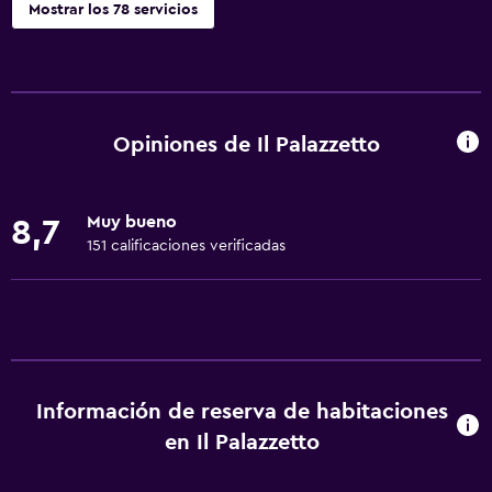
Mostrar los 78 servicios
Servicios básicos
Wifi gratis
Wifi disponible en todas las instalaciones
Opiniones de Il Palazzetto
Internet
Ropa de cama
Muy bueno
8,7
Toallas
151 calificaciones verificadas
Extinguidor
Artículos de aseo gratis
Champú
Calefacción
Información de reserva de habitaciones
Gel de ducha
en Il Palazzetto
Aire acondicionado
Papeleras