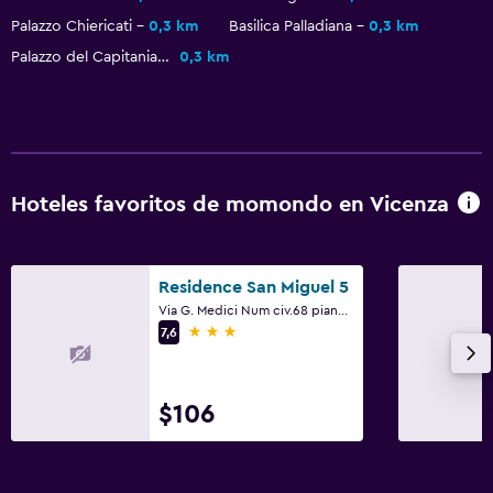
Paseos a caballo
Palazzo Chiericati
0,3 km
Basilica Palladiana
0,3 km
Mesa de billar
Palazzo del Capitaniato
0,3 km
General
Vista a una calle tranquila
Habitaciones familiares
Hoteles favoritos de momondo en Vicenza
Zona de estar
Sofá
Residence San Miguel 5
Piso de mosaico/mármol
Via G. Medici Num civ.68 piano 2 interno 5, Vicenza, Véneto
Vista a la ciudad
3 estrellas
7,6
Espacio de almacenamiento
$106
Habitación
Enchufe cerca de la cama
Sofá cama