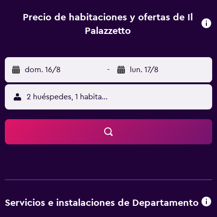
aeropuerto (Aeropuerto de Verona) está a 64 km, y el
alojamiento ofrece servicio de traslado de pago para ir o
Precio de habitaciones y ofertas de Il
volver del aeropuerto.
Palazzetto
dom. 16/8
-
lun. 17/8
2 huéspedes, 1 habitación
Servicios e instalaciones de Departamento