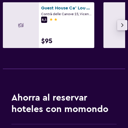
Guest House Ca' Lou Al Teatro
Contrà delle Canove 23, Vicenza, Véneto
2 estrellas
8,5
$95
Ahorra al reservar
hoteles con momondo