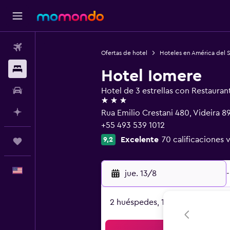
Vuelos
Ofertas de hotel
Hoteles en América del 
Alojamientos
Hotel Iomere
Autos
Hotel de 3 estrellas con Restauran
3 estrellas
Planifica con IA
Rua Emilio Crestani 480, Videira 
+55 493 539 1012
Excelente
70 calificaciones 
9,2
Trips
Español
jue. 13/8
-
2 huéspedes, 1 habitación