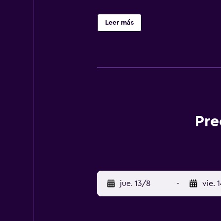
Leer más
Pre
jue. 13/8
-
vie. 