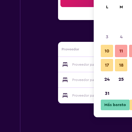
Bus
L
M
3
4
Proveedor
10
11
Proveedor para Hotel Iomere
17
18
24
25
Proveedor para Hotel Iomere
31
Proveedor para Hotel Iomere
Más barato