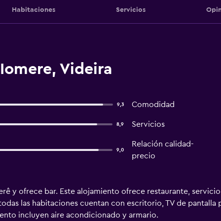
Habitaciones
Servicios
Opin
Iomere, Videira
Comodidad
9,3
Servicios
8,9
Relación calidad-
9,0
precio
ê y ofrece bar. Este alojamiento ofrece restaurante, servici
 todas las habitaciones cuentan con escritorio, TV de pantalla
iento incluyen aire acondicionado y armario.