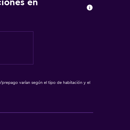
ciones en
sporte
o
o
ión
/prepago varían según el tipo de habitación y el