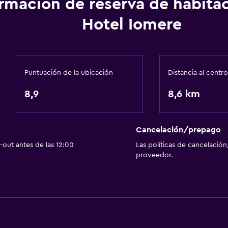
ormación de reserva de habita
Hotel Iomere
Estacionamiento y tran
Estacionamiento gratuit
Estacionamiento privad
Puntuación de la ubicación
Distancia al centro
8,9
8,6 km
Accesibilidad y adecuac
Para no fumadores
Cancelación/prepago
out antes de las 12:00
Las políticas de cancelación
proveedor.
Salud y seguridad
Limpieza diaria