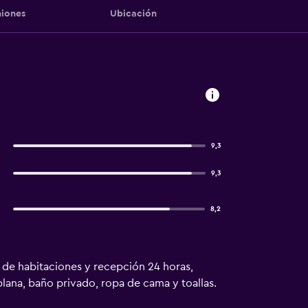
iones
Ubicación
9,3
9,3
8,2
o de habitaciones y recepción 24 horas,
 plana, baño privado, ropa de cama y toallas.