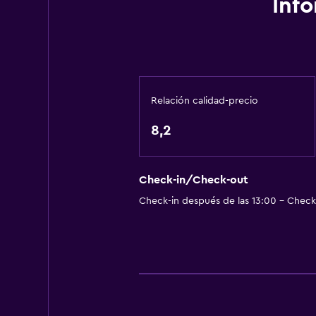
Inf
Comedor
Restaurante
Bar/lounge
Relación calidad-precio
Minibar
8,2
Servicios y facilidades
Servicio de habitaciones
Check-in/Check-out
Recepción 24 horas
Check-in después de las 13:00 - Check-
Zona de trabajo
Escritorio