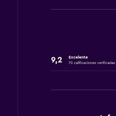
Servicios básicos
Wifi gratis
Internet
Gel de ducha
Ropa de cama
Toallas
Aire acondicionado
Excelente
9,2
Artículos de aseo gratis
70 calificaciones verificadas
Champú
Alarma de humo
Sistema de entretenimiento
TV por cable o vía satélite
TV de pantalla plana
TV