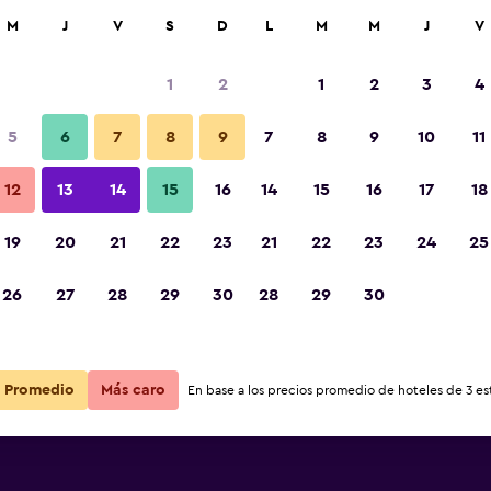
car
M
J
V
S
D
L
M
M
J
V
1
2
1
2
3
4
5
6
7
8
9
7
8
9
10
11
12
13
14
15
16
14
15
16
17
18
Ver precios
19
20
21
22
23
21
22
23
24
25
26
27
28
29
30
28
29
30
Ver precios
Ver precios
Promedio
Más caro
En base a los precios promedio de hoteles de 3 est