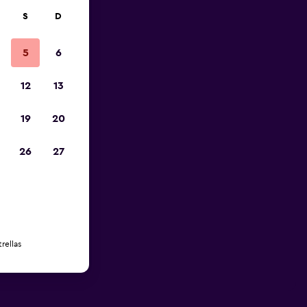
S
D
5
6
12
13
19
20
26
27
rellas