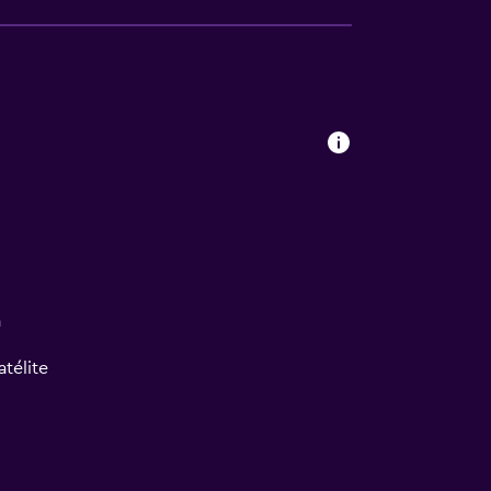
a
atélite