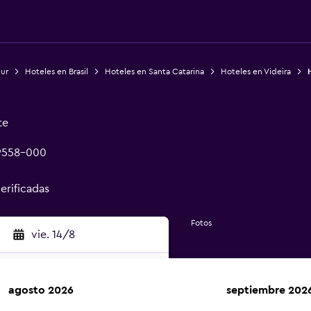
Sur
Hoteles en Brasil
Hoteles en Santa Catarina
Hoteles en Videira
te
89558-000
verificadas
Fotos
vie. 14/8
agosto 2026
septiembre 202