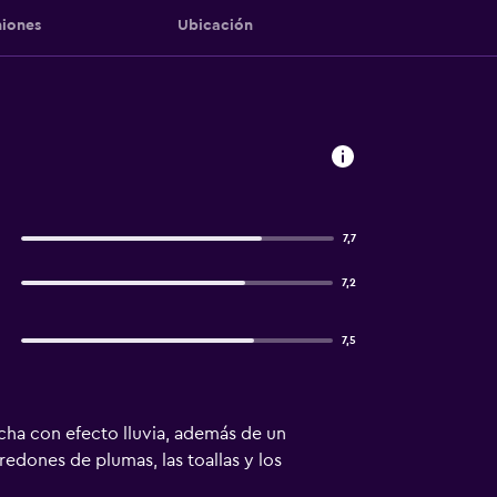
iones
Ubicación
7,7
7,2
7,5
cha con efecto lluvia, además de un
redones de plumas, las toallas y los