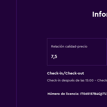
Cocina
Copas
Inf
Utensilios de cocina
Cocina
Tetera/cafetera
Nevera
Relación calidad-precio
Cafetera
7,5
Comedor
Cocineta
Check-in/Check-out
Accesibilidad y adecuación
Check-in después de las 15:00 - Check-
Habitaciones para no fumadores d
Número de licencia: IT065157B4QXT
Mascotas permitidas bajo consulta
Plantas superiores accesibles por 