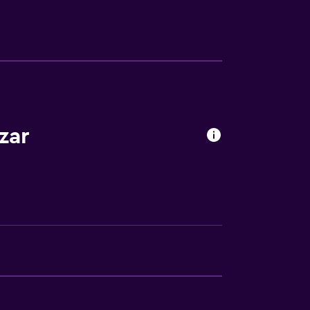
las instalaciones
zar