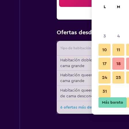
Bus
L
M
$107
Ofertas desde
/
Oferta m
3
4
Tipo de habitación
Proveedo
10
11
Habitación doble, 1
17
18
cama grande
Habitación queen, 1
24
25
cama grande
Habitación queen, tipo
31
de cama desconocido
Más barato
6 ofertas más de Residence Zelzar