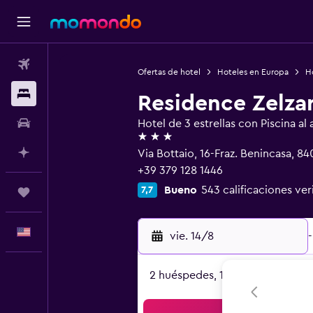
Vuelos
Ofertas de hotel
Hoteles en Europa
Ho
Alojamientos
Residence Zelza
Autos
Hotel de 3 estrellas con Piscina al a
3 estrellas
Planifica con IA
Via Bottaio, 16-Fraz. Benincasa, 84
+39 379 128 1446
Bueno
543 calificaciones ver
7,7
Trips
Español
vie. 14/8
-
2 huéspedes, 1 habitación