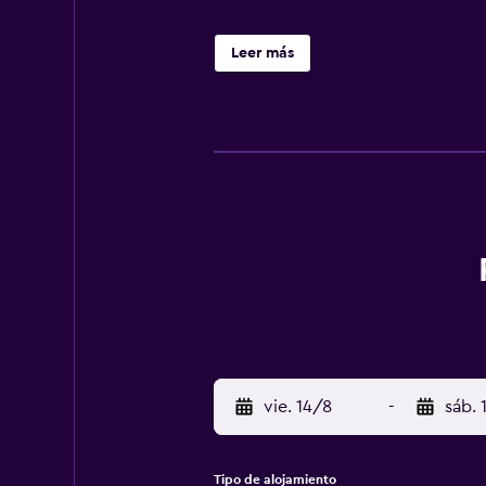
Leer más
vie. 14/8
-
sáb. 
Tipo de alojamiento