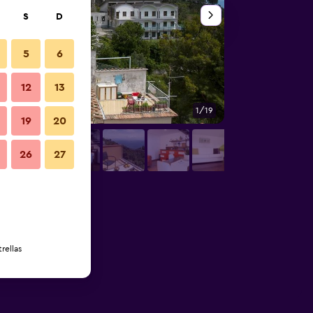
S
D
5
6
12
13
1/19
Otros
19
20
26
27
rellas