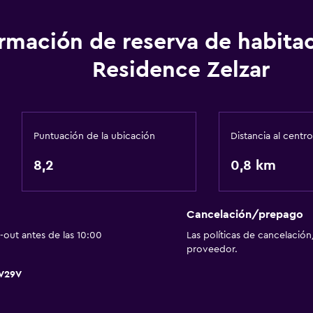
Baño
Ducha
ormación de reserva de habita
Gorro de baño
Residence Zelzar
Bidé
Secador de pelo
Aseo
Puntuación de la ubicación
Distancia al centro
Papel higiénico
8,2
0,8 km
Baño privado
Cancelación/prepago
Aire libre
out antes de las 10:00
Las políticas de cancelación
proveedor.
isponibles
Terraza/patio
LV29V
 (pueden aplicar cargos extra)
Sillas de playa
escaleras
Terraza