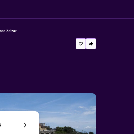
nce Zelzar
6