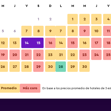
car
M
J
V
S
D
L
M
M
J
V
1
2
1
2
3
4
ás barata de precio por noche
5
6
7
8
9
7
8
9
10
11
Vista del exterior
r
Total noche
12
13
14
15
16
14
15
16
17
18
$107
Ver oferta
19
20
21
22
23
21
22
23
24
25
Fotos
26
27
28
29
30
28
29
30
$111
Ver oferta
$111
Ver oferta
Promedio
Más caro
En base a los precios promedio de hoteles de 3 est