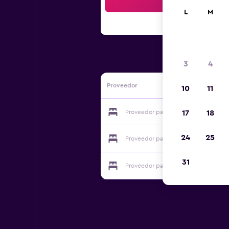
Bus
L
M
3
4
Proveedor
10
11
Proveedor para Casa Chao do Prao
17
18
24
25
Proveedor para Casa Chao do Prao
31
Proveedor para Casa Chao do Prao