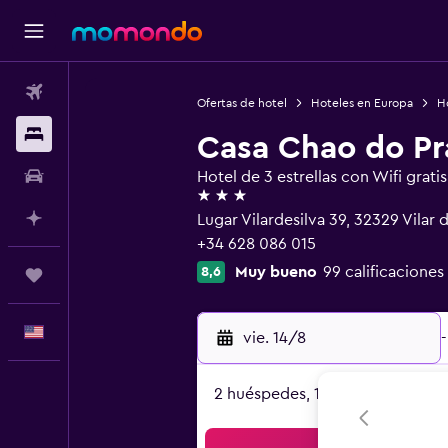
Vuelos
Ofertas de hotel
Hoteles en Europa
H
Alojamientos
Casa Chao do Pr
Autos
Hotel de 3 estrellas con Wifi gratis
3 estrellas
Planifica con IA
Lugar Vilardesilva 39, 32329 Vilar d
+34 628 086 015
Muy bueno
99 calificaciones
8,6
Trips
Español
vie. 14/8
-
2 huéspedes, 1 habitación