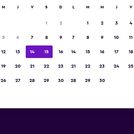
car
M
J
V
S
D
L
M
M
J
V
1
2
1
2
3
4
5
6
7
8
9
7
8
9
10
11
12
13
14
15
16
14
15
16
17
18
Ver precios
19
20
21
22
23
21
22
23
24
25
26
27
28
29
30
28
29
30
Ver precios
Ver precios