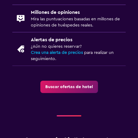
Caja fuerte
Millones de opiniones
Acceso con tarjeta
Mira las puntuaciones basadas en millones de
opiniones de huéspedes reales.
Check-out exprés
Recepción 24 horas
Alertas de precios
¿Aún no quieres reservar?
Crea una alerta de precios
para realizar un
Aire libre
seguimiento.
Terraza/patio
Sillas de playa
Terraza
Buscar ofertas de hotel
Jardín
Comedor
Almuerzos para llevar
Restaurante