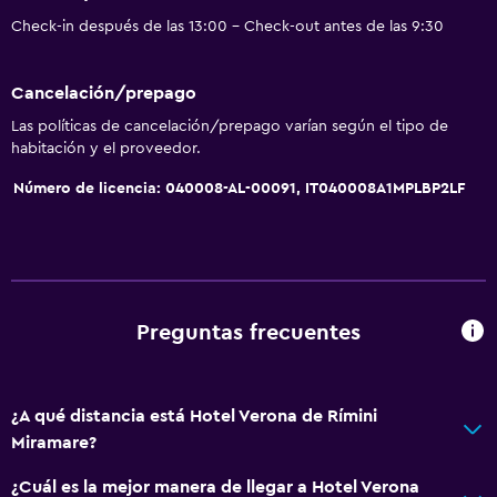
Habitaciones familiares
Check-in después de las 13:00 - Check-out antes de las 9:30
Zona de estar
Vista al jardín
Cancelación/prepago
Posibilidad de habitaciones conectadas
Las políticas de cancelación/prepago varían según el tipo de
Sofá
habitación y el proveedor.
Teléfono
Número de licencia: 040008-AL-00091, IT040008A1MPLBP2LF
Piso de mosaico/mármol
Vista a la ciudad
Espacio de almacenamiento
Preguntas frecuentes
Accesibilidad y adecuación
Ascensor
¿A qué distancia está Hotel Verona de Rímini
Ascensor disponible
Miramare?
Para no fumadores
¿Cuál es la mejor manera de llegar a Hotel Verona
Almohada sin plumas