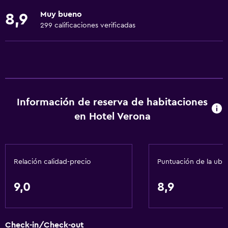
Toallas
Muy bueno
8,9
Ventilador
299 calificaciones verificadas
Extinguidor
Artículos de aseo gratis
Champú
Alarma de humo
Información de reserva de habitaciones
Calefacción
en Hotel Verona
Gel de ducha
Aire acondicionado
Papeleras
Relación calidad-precio
Puntuación de la ubi
Acondicionador
9,0
8,9
General
Vista a una calle tranquila
Check-in/Check-out