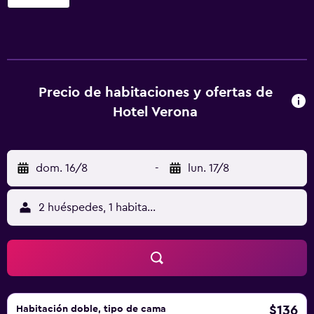
equipados con ducha, bidé y artículos de higiene personal
gratuitos. Los huéspedes pueden navegar por la web
gracias a nuestro acceso a Internet wifi gratis. Los
servicios para las personas de negocios incluyen
escritorio y teléfono. Se ofrece servicio de limpieza todos
los días. Los servicios de ocio y esparcimiento en este
Precio de habitaciones y ofertas de
hotel incluyen una piscina al aire libre y gimnasio. Se
Hotel Verona
pueden practicar las actividades de ocio y esparcimiento
que se indican más abajo en las instalaciones o cerca del
alojamiento (es posible que se aplique un recargo).
dom. 16/8
-
lun. 17/8
2 huéspedes, 1 habitación
$136
Habitación doble, tipo de cama