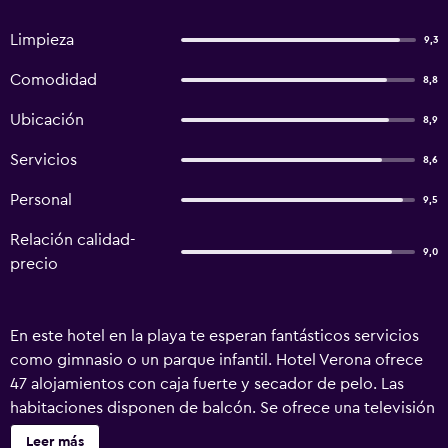
Limpieza
9,3
Comodidad
8,8
Ubicación
8,9
Servicios
8,6
Personal
9,5
Relación calidad-
9,0
precio
En este hotel en la playa te esperan fantásticos servicios
como gimnasio o un parque infantil. Hotel Verona ofrece
47 alojamientos con caja fuerte y secador de pelo. Las
habitaciones disponen de balcón. Se ofrece una televisión
de pantalla plana con canales digitales. Los baños están
Leer más