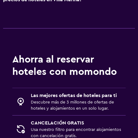
Radio
TV de pantalla plana
Sala de estar/TV compartida
TV por cable o vía satélite
TV
Ahorra al reservar
Salud y seguridad
hoteles con momondo
Limpieza diaria
Botiquín de primeros auxilios
Cámaras CCTV en zonas comunes
Las mejores ofertas de hoteles para ti
Cámaras CCTV en el exterior
Descubre más de 3 millones de ofertas de
hoteles y alojamientos en un solo lugar.
Caja fuerte
CANCELACIÓN GRATIS
Servicios y facilidades
Usa nuestro filtro para encontrar alojamientos
Servicio de despertador
con cancelación gratis.