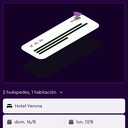
Escritorio
Lavandería
Tendedero
Gimnasio
Gimnasio
2 huéspedes, 1 habitación
Hotel Verona
dom. 16/8
lun. 17/8