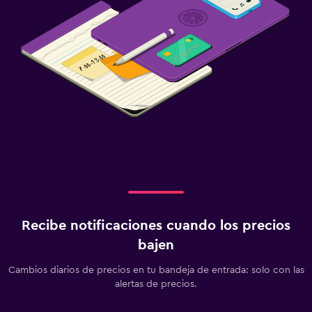
Habitación
Enchufe cerca de la cama
Perchero
Armario o clóset
Piscina y spa
Bañera de hidromasaje
Piscina al aire libre
Estacionamiento y transporte
Estacionamiento en la calle
Recibe notificaciones cuando los precios
bajen
Estacionamiento gratuito
Cambios diarios de precios en tu bandeja de entrada: solo con las
alertas de precios.
Zona de trabajo
Fax/fotocopiadora