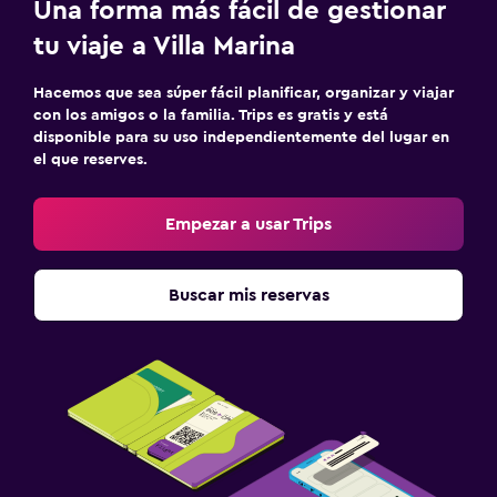
Una forma más fácil de gestionar
Bar/lounge
tu viaje a Villa Marina
Nevera
Hacemos que sea súper fácil planificar, organizar y viajar
Actividades
con los amigos o la familia. Trips es gratis y está
disponible para su uso independientemente del lugar en
Bicicletas
el que reserves.
Juegos de mesa/rompecabezas
Ciclismo
Empezar a usar Trips
Ping pong
Buscar mis reservas
Ideal para familias
Barreras de seguridad para niños
Carriolas
Equipo infantil para zona de juegos al aire libre
Parque infantil