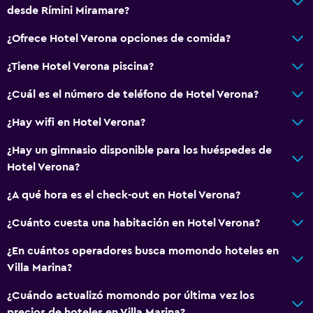
desde Rímini Miramare?
Plantas superiores accesibles por ascensor
¿Ofrece Hotel Verona opciones de comida?
Plantas superiores accesibles por escaleras
Entrada privada
¿Tiene Hotel Verona piscina?
¿Cuál es el número de teléfono de Hotel Verona?
Baño
¿Hay wifi en Hotel Verona?
Ducha
Gorro de baño
¿Hay un gimnasio disponible para los huéspedes de
Hotel Verona?
Bidé
Secador de pelo
¿A qué hora es el check-out en Hotel Verona?
Aseo
¿Cuánto cuesta una habitación en Hotel Verona?
Papel higiénico
¿En cuántos operadores busca momondo hoteles en
Baño privado
Villa Marina?
¿Cuándo actualizó momondo por última vez los
Sistema de entretenimiento
precios de hoteles en Villa Marina?