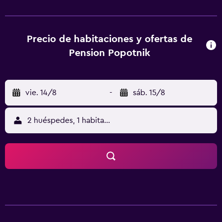
solárium. Se puede practicar senderismo o ciclismo, o
disfrutar de un momento de relax en el jardín. Castillo
Hallegg está a 35 km del alojamiento, y Castillo Maria
Loretto está a 36 km. El aeropuerto (Aeropuerto de
Precio de habitaciones y ofertas de
Klagenfurt) está a 42 km.
Pension Popotnik
vie. 14/8
-
sáb. 15/8
2 huéspedes, 1 habitación