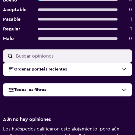
Bueno
4
Aceptable
0
Pasable
1
Regular
1
Malo
0
Ordenar por
:
Más recientes
Todos los filtros
Aún no hay opiniones
Los huéspedes calificaron este alojamiento, pero aún