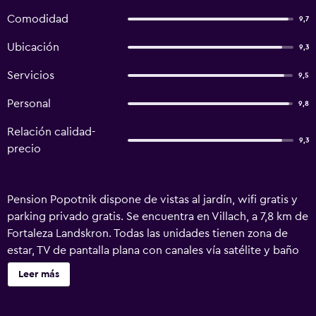
Comodidad
9,7
Ubicación
9,3
Servicios
9,5
Personal
9,8
Relación calidad-
9,3
precio
Pension Popotnik dispone de vistas al jardín, wifi gratis y
parking privado gratis. Se encuentra en Villach, a 7,8 km de
Fortaleza Landskron. Todas las unidades tienen zona de
estar, TV de pantalla plana con canales vía satélite y baño
privado con secador de pelo y ducha. Algunas unidades
Leer más
también tienen una cocina equipada con nevera,
microondas y fogones. El bed and breakfast ofrece terraza