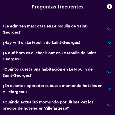
Baño
Preguntas frecuentes
Tina de baño
Secador de pelo
Ducha
¿Se admiten mascotas en Le Moulin de Saint-
Georges?
Baño privado
¿Hay wifi en Le Moulin de Saint-Georges?
Accesibilidad y adecuación
¿A qué hora es el check-out en Le Moulin de Saint-
Para no fumadores
Georges?
Mascotas permitidas bajo consulta (pueden aplicar cargos
¿Cuánto cuesta una habitación en Le Moulin de
extra)
Saint-Georges?
Entrada privada
¿En cuántos operadores busca momondo hoteles en
Villefargeau?
Aire libre
Parrilla
¿Cuándo actualizó momondo por última vez los
precios de hoteles en Villefargeau?
Muebles de exterior