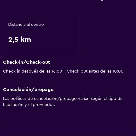
Lavavajillas
Cafetera
Horno
Distancia al centro
Microondas
2,5 km
Comedor
Cocina
Check-in/Check-out
Servicios básicos
Check-in después de las 16:00 - Check-out antes de las 10:00
Wifi gratis
Cancelación/prepago
Wifi disponible en todas las instalaciones
Las políticas de cancelación/prepago varían según el tipo de
Internet
habitación y el proveedor.
Alarma de humo
Calefacción