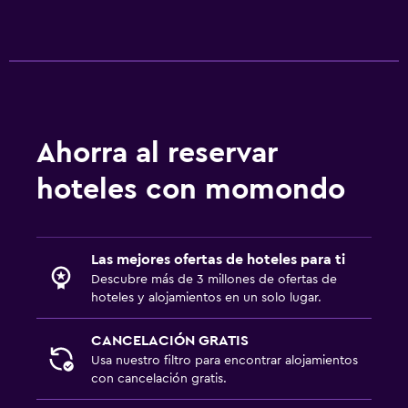
Jardín
Estacionamiento y transporte
Estacionamiento gratuito
Estacionamiento privado
Ahorra al reservar
Sistema de entretenimiento
hoteles con momondo
TV de pantalla plana
Lavandería
Las mejores ofertas de hoteles para ti
Lavadora
Descubre más de 3 millones de ofertas de
hoteles y alojamientos en un solo lugar.
Habitación
CANCELACIÓN GRATIS
Perchero
Usa nuestro filtro para encontrar alojamientos
con cancelación gratis.