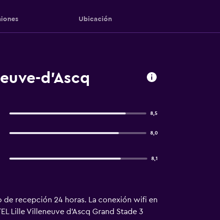
iones
Ubicación
neuve-d'Ascq
8,5
8,0
8,1
o de recepción 24 horas. La conexión wifi en
L Lille Villeneuve d'Ascq Grand Stade 3