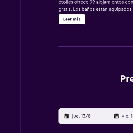
étoiles ofrece 99 alojamientos co
gratis. Los baños están equipados 
todos los días.
Leer más
Pr
jue. 13/8
-
vie. 