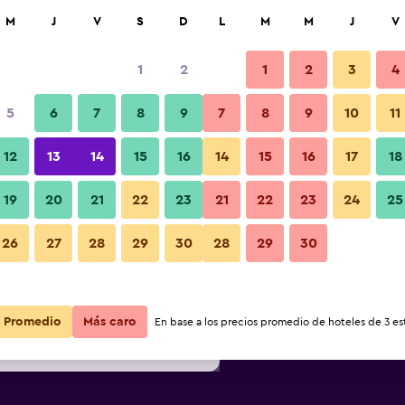
car
M
J
V
S
D
L
M
M
J
V
1
2
1
2
3
4
s barata de precio por noche
5
6
7
8
9
7
8
9
10
11
Habitación
r
Total noche
12
13
14
15
16
14
15
16
17
18
$59
Ver oferta
19
20
21
22
23
21
22
23
24
25
Fotos
26
27
28
29
30
28
29
30
$60
Ver oferta
$61
Ver oferta
Promedio
Más caro
En base a los precios promedio de hoteles de 3 est
Grand Stade