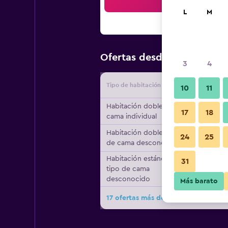
Bus
L
M
$59
Ofertas desde
/
Oferta má
3
4
Tipo de habitación
Proveedo
10
11
Habitación doble, 1
17
18
cama individual
Habitación doble, tipo
24
25
de cama desconocido
Habitación estándar,
31
tipo de cama
desconocido
Más barato
17 ofertas más de B&B HOTEL Lille 