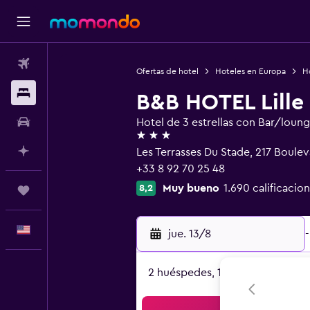
Vuelos
Ofertas de hotel
Hoteles en Europa
Ho
Alojamientos
B&B HOTEL Lille
Autos
Hotel de 3 estrellas con Bar/loun
3 estrellas
Planifica con IA
Les Terrasses Du Stade, 217 Boule
+33 8 92 70 25 48
Muy bueno
1.690 calificacio
8,2
Trips
Español
jue. 13/8
-
2 huéspedes, 1 habitación