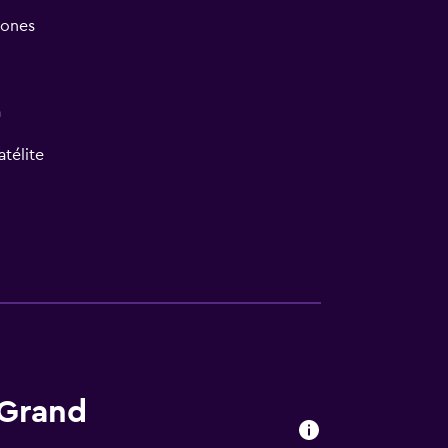
iones
a
atélite
las instalaciones
 Grand