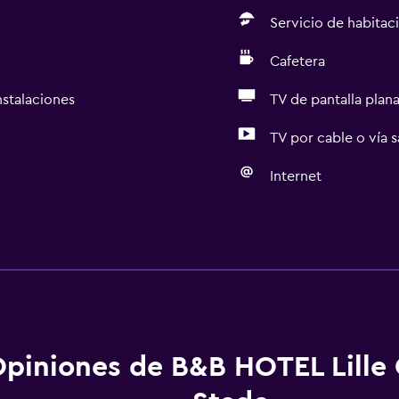
Servicio de habitac
Cafetera
nstalaciones
TV de pantalla plan
TV por cable o vía s
Internet
Servicios básicos
silla de ruedas
Wifi gratis
 (pueden aplicar cargos extra)
Wifi disponible en todas 
Internet
as
Toallas
piniones de B&B HOTEL Lille
Extinguidor