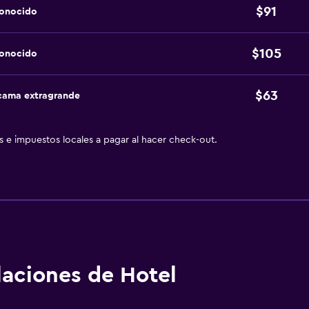
$91
conocido
$105
conocido
$63
 cama extragrande
as e impuestos locales a pagar al hacer check-out.
alaciones de Hotel