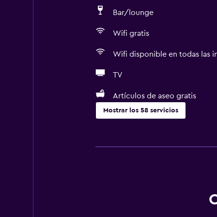
Bar/lounge
Wifi gratis
Wifi disponible en todas las i
TV
Artículos de aseo gratis
Mostrar los 58 servicios
Accesibilidad y adecuación
Unidad accesible para personas en 
Mascotas permitidas bajo consulta
Accesibilidad
Ducha adaptada para silla de rued
O
Ascensor