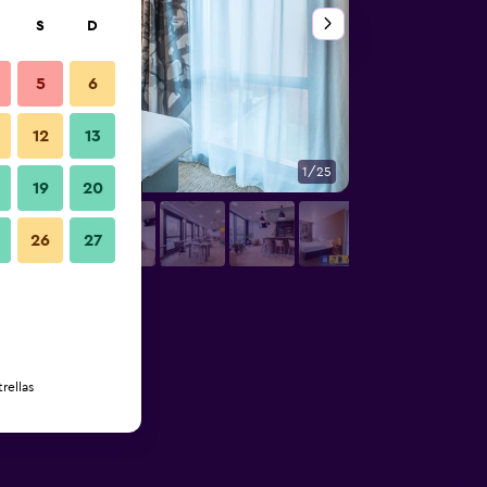
S
D
5
6
12
13
1/25
Buffet
19
20
26
27
rellas