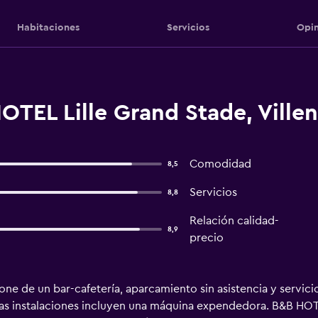
Habitaciones
Servicios
Opin
OTEL Lille Grand Stade, Ville
Comodidad
8,5
Servicios
8,8
Relación calidad-
8,9
precio
ne de un bar-cafetería, aparcamiento sin asistencia y servici
ras instalaciones incluyen una máquina expendedora. B&B HOTE