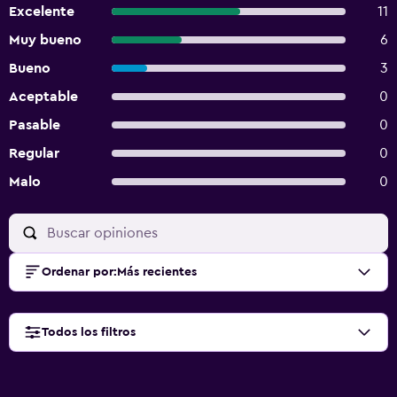
Excelente
11
Muy bueno
6
Bueno
3
Aceptable
0
Pasable
0
Regular
0
Malo
0
Ordenar por
:
Más recientes
Todos los filtros