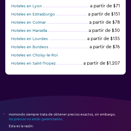
a partir de $71
Hoteles en Lyon
a partir de $151
Hoteles en Estrasburgo
a partir de $78
Hoteles en Colmar
a partir de $30
Hoteles en Marsella
a partir de $135
Hoteles en Lourdes
a partir de $76
Hoteles en Burdeos
Hoteles en Choisy-le-Roi
a partir de $1.207
Hoteles en Saint-Tropez
a partir de $68
Hoteles en Montpellier
momondo siempre trata de obtener precios exactos, sin embargo,
*
los precios no están garantizados
.
Esta es la razón: