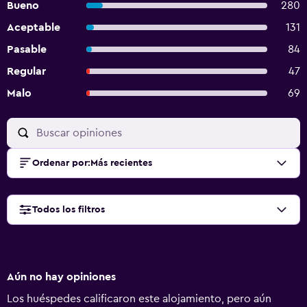
Bueno
280
Aceptable
131
Pasable
84
Regular
47
Malo
69
Ordenar por
:
Más recientes
Todos los filtros
Aún no hay opiniones
Los huéspedes calificaron este alojamiento, pero aún