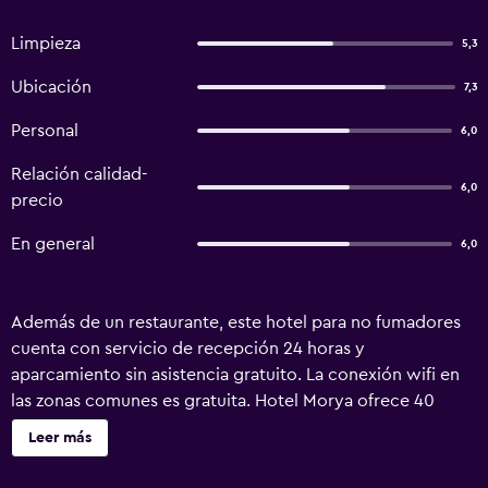
Limpieza
5,3
Ubicación
7,3
Personal
6,0
Relación calidad-
6,0
precio
En general
6,0
Además de un restaurante, este hotel para no fumadores
cuenta con servicio de recepción 24 horas y
aparcamiento sin asistencia gratuito. La conexión wifi en
las zonas comunes es gratuita. Hotel Morya ofrece 40
alojamientos con aire acondicionado, botella de agua
Leer más
gratuita y ventilador de techo. Estos alojamientos con
mobiliario y decoración diferentes disponen de escritorio.