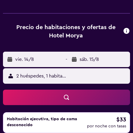
Las camas tienen colchones viscoelásticos. Se ofrece una
televisión LED de 32 pulgadas con canales digitales de
suscripción. Los baños están equipados con ducha. Los
huéspedes pueden navegar por la web gracias a nuestro
Precio de habitaciones y ofertas de
acceso a Internet wifi gratis. Se ofrece servicio de
Hotel Morya
limpieza todos los días.
vie. 14/8
-
sáb. 15/8
2 huéspedes, 1 habitación
$33
Habitación ejecutiva, tipo de cama
desconocido
por noche con tasas