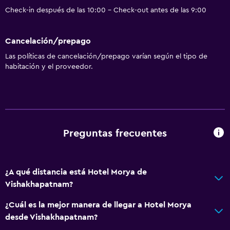
Zona de trabajo
Check-in después de las 10:00 - Check-out antes de las 9:00
Escritorio
Cancelación/prepago
Actividades
Las políticas de cancelación/prepago varían según el tipo de
habitación y el proveedor.
Acceso a la playa
General
Espacio de almacenamiento
Preguntas frecuentes
Salud y seguridad
Limpieza diaria
¿A qué distancia está Hotel Morya de
Vishakhapatnam?
¿Cuál es la mejor manera de llegar a Hotel Morya
desde Vishakhapatnam?