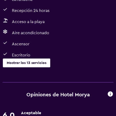
Recepción 24 horas
Acceso a la playa
Aire acondicionado
Ascensor
Escritorio
Mostrar los 13 servicios
Servicios básicos
Wifi gratis
Ventilador
Opiniones de Hotel Morya
Aire acondicionado
Aceptable
6,0
Servicios y facilidades