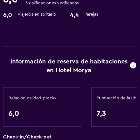
3 calificaciones verificadas
Servicio de habitaciones
6,0
4,4
Viajeros en solitario
Parejas
Recepción 24 horas
Estacionamiento y transporte
Traslado aeropuerto
Información de reserva de habitaciones
Sistema de entretenimiento
en Hotel Morya
TV por cable o vía satélite
Accesibilidad y adecuación
Relación calidad-precio
Puntuación de la ubi
Ascensor
6,0
7,3
Lavandería
Lavandería
Check-in/Check-out