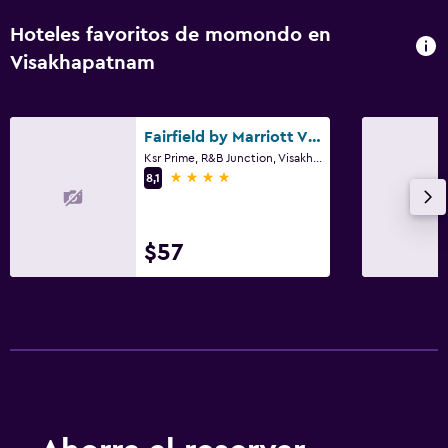
Hoteles favoritos de momondo en
Visakhapatnam
Fairfield by Marriott Visakhapatnam
Ksr Prime, R&B Junction, Visakhapatnam
4 estrellas
8,1
$57