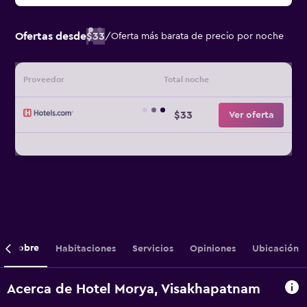
Ofertas desde
$33
/
Oferta más barata de precio por noche
Proveedor
Total noche
$33
Ver oferta
Sobre
Habitaciones
Servicios
Opiniones
Ubicación
Acerca de Hotel Morya, Visakhapatnam