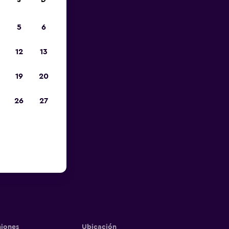
S
D
5
6
12
13
19
20
26
27
iones
Ubicación