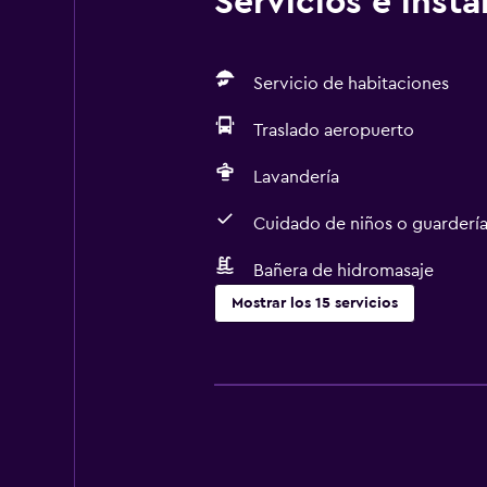
Servicios e inst
Servicio de habitaciones
Traslado aeropuerto
Lavandería
Cuidado de niños o guarderí
Bañera de hidromasaje
Mostrar los 15 servicios
Piscina y spa
Sauna
Bañera de hidromasaje
Ideal para familias