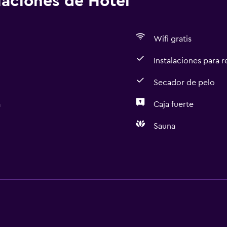
alaciones de Hotel
Wifi gratis
Instalaciones para 
Secador de pelo
a
Caja fuerte
Sauna
Servicios y facilidades
Servicio de habitaciones
Instalaciones para reuni
Servicios básicos