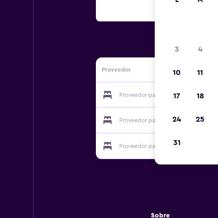
L
M
3
4
Proveedor
10
11
Proveedor para Château Visz
17
18
24
25
Proveedor para Château Visz
31
Proveedor para Château Visz
Sobre