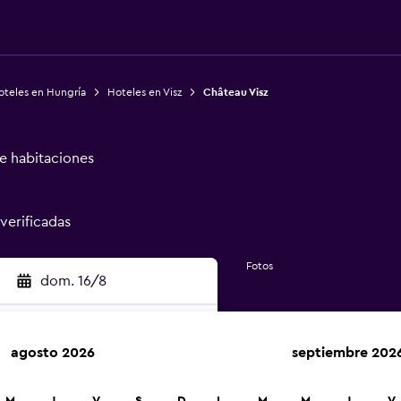
oteles en Hungría
Hoteles en Visz
Château Visz
de habitaciones
 verificadas
Fotos
dom. 16/8
agosto 2026
septiembre 202
car