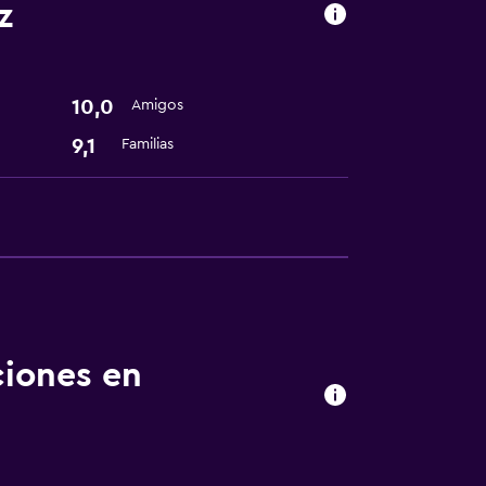
z
10,0
Amigos
ión
9,1
Familias
fumadores
ciones en