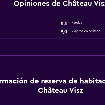
Opiniones de Château Vis
Wifi gratis
Aire acondicionado
8,6
Parejas
Accesibilidad y adecuac
9,0
Viajeros en solitario
Áreas designadas para 
Lavandería
Lavandería
Actividades
Senderismo
ormación de reserva de habita
Château Visz