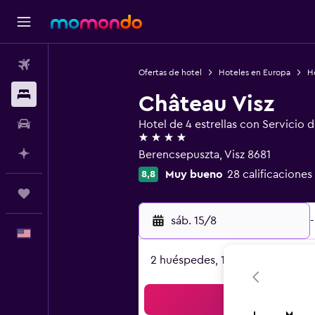
Vuelos
Ofertas de hotel
Hoteles en Europa
H
Alojamientos
Château Visz
Autos
Hotel de 4 estrellas con Servicio 
4 estrellas
Planifica con IA
Berencsepuszta, Visz 8681
Muy bueno
28 calificaciones
8,8
Trips
sáb. 15/8
-
Español
2 huéspedes, 1 habitación
Bus