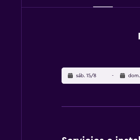
sáb. 15/8
-
dom.