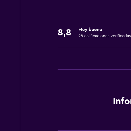
Cuidado de niños o guardería
Parque infantil
Muy bueno
8,8
Estacionamiento y transporte
28 calificaciones verificadas
Traslado aeropuerto
Baño
Secador de pelo
Comedor
Minibar
Inf
Salud y seguridad
Caja fuerte