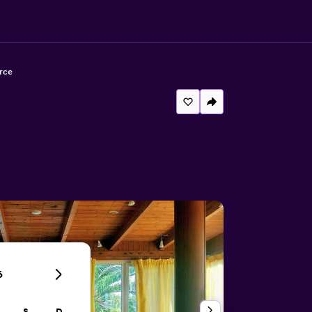
rce
6