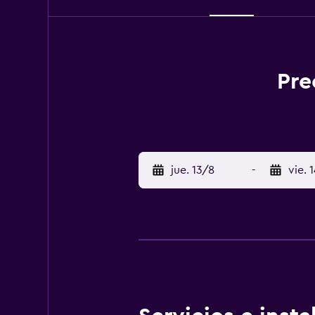
Pre
jue. 13/8
-
vie. 