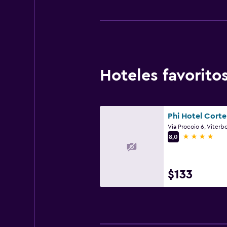
Hoteles favorit
Via Procoio 6, Viterb
4 estrellas
8,0
$133