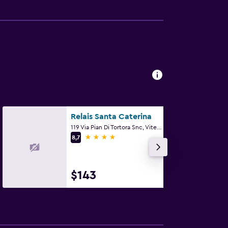
Relais Santa Caterina
119 Via Pian Di Tortora Snc, Viterbo, VT, Viterbo, Viterbo
4 estrellas
8,7
$143