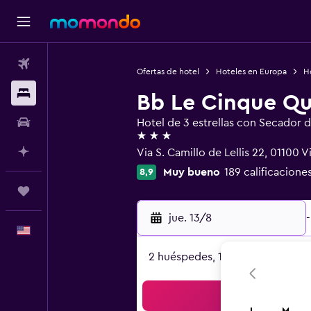
Vuelos
Ofertas de hotel
Hoteles en Europa
Ho
Alojamientos
Bb Le Cinque Q
Autos
Hotel de 3 estrellas con Secador 
3 estrellas
Planifica con IA
Via S. Camillo de Lellis 22, 01100 V
Muy bueno
189 calificacione
8,9
Trips
jue. 13/8
-
Español
2 huéspedes, 1 habitación
Bus