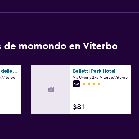
os de momondo en Viterbo
Phi Hotel Corte delle Terme
Balletti Park Hotel
o, Viterbo
Via Umbria 2/a, Viterbo, Viterbo
4 estrellas
8,0
$81