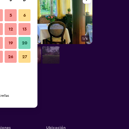
S
D
5
6
12
13
1/6
Comedor
19
20
26
27
rellas
iones
Ubicación