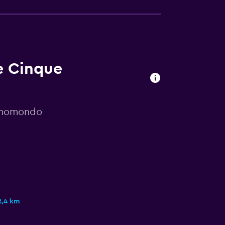
e Cinque
r momondo
2,4 km