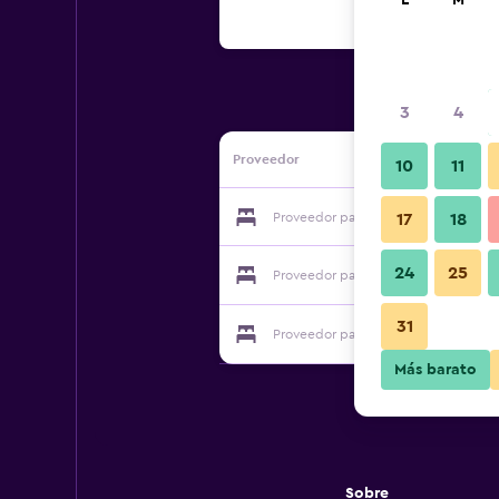
L
M
3
4
Proveedor
10
11
Proveedor para Bb Le Cinque Querc
17
18
24
25
Proveedor para Bb Le Cinque Querc
31
Proveedor para Bb Le Cinque Querc
Más barato
Sobre