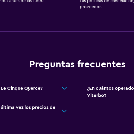
out antes de las 10:00
Las políticas de cancelación
proveedor.
Preguntas frecuentes
b Le Cinque Querce?
¿En cuántos operado
Viterbo?
ltima vez los precios de