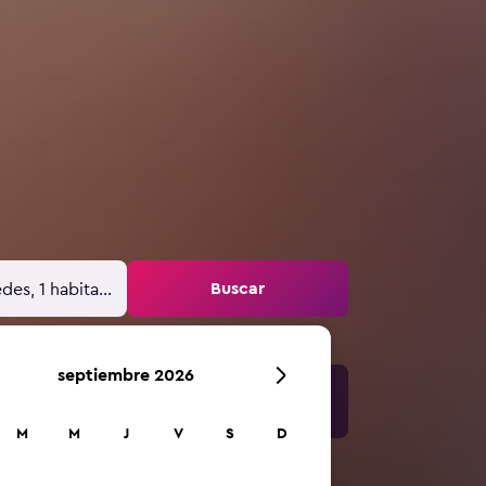
Buscar
des, 1 habitación
septiembre 2026
M
M
J
V
S
D