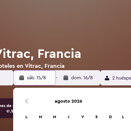
itrac, Francia
teles en Vitrac, Francia
sáb. 15/8
-
dom. 16/8
2 huéspe
agosto 2026
s de opciones de hoteles y alojamientos.
L
M
M
J
V
S
D
L