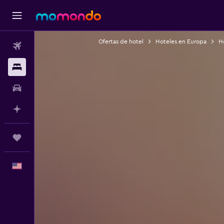
Ofertas de hotel
Hoteles en Europa
Ho
Vuelos
Alojamientos
Autos
Planifica con IA
Trips
Español