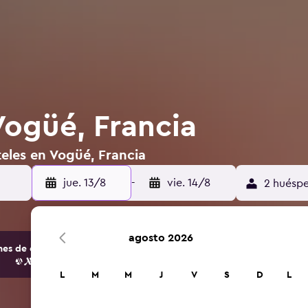
Vogüé, Francia
eles en Vogüé, Francia
jue. 13/8
-
vie. 14/8
2 huéspe
agosto 2026
s de opciones de hoteles y alojamientos.
L
M
M
J
V
S
D
L