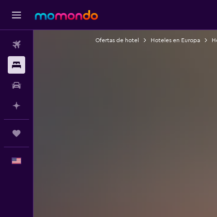
Ofertas de hotel
Hoteles en Europa
Ho
Vuelos
Alojamientos
Autos
Planifica con IA
Trips
Español