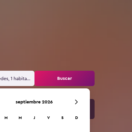
Buscar
des, 1 habitación
septiembre 2026
M
M
J
V
S
D