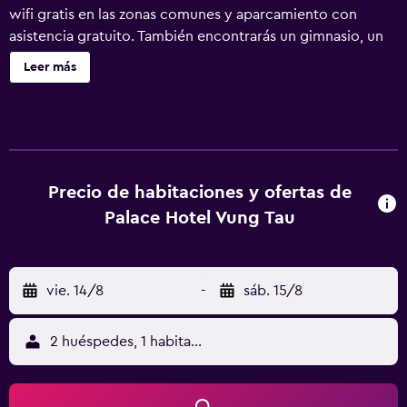
wifi gratis en las zonas comunes y aparcamiento con
asistencia gratuito. También encontrarás un gimnasio, un
bar o lounge y un bar-cafetería. Palace Hotel Vung Tau
Leer más
ofrece 94 alojamientos con caja fuerte y zapatillas. Los
huéspedes pueden navegar por la web gracias a nuestro
acceso a Internet wifi gratis. Se ofrece servicio de
limpieza todos los días. En el alojamiento hay piscina al
aire libre y bañera de hidromasaje. Otros servicios de ocio
y esparcimiento incluyen una pista de tenis al aire libre,
Precio de habitaciones y ofertas de
sauna y gimnasio. Se pueden practicar las actividades de
Palace Hotel Vung Tau
ocio y esparcimiento que se indican más abajo en las
instalaciones o cerca del alojamiento (es posible que se
aplique un recargo).
vie. 14/8
-
sáb. 15/8
2 huéspedes, 1 habitación