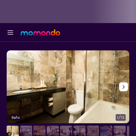
Baño
1/12