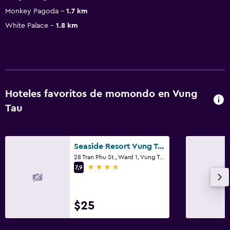
Monkey Pagoda
1.7 km
White Palace
1.8 km
Hoteles favoritos de momondo en Vung
Tau
Seaside Resort Vung Tau
28 Tran Phu St., Ward 1, Vung Tau
4 estrellas
7,9
$25