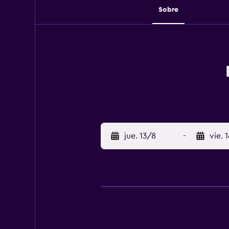
Sobre
jue. 13/8
-
vie. 