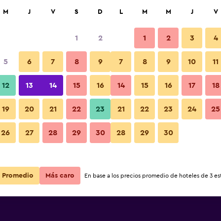
car
M
J
V
S
D
L
M
M
J
V
1
2
1
2
3
4
5
6
7
8
9
7
8
9
10
11
Playa
12
13
14
15
16
14
15
16
17
18
Ver precios
19
20
21
22
23
21
22
23
24
25
Fotos
26
27
28
29
30
28
29
30
Ver precios
Ver precios
Promedio
Más caro
En base a los precios promedio de hoteles de 3 est