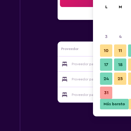
Bus
L
M
3
4
Proveedor
10
11
Proveedor para Petrosetco Hotel
17
18
24
25
Proveedor para Petrosetco Hotel
31
Proveedor para Petrosetco Hotel
Más barato