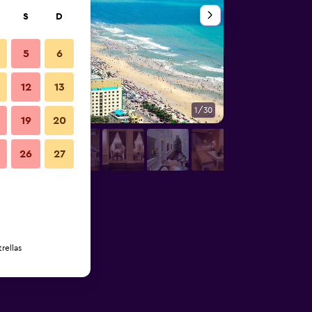
S
D
5
6
12
13
1/30
Otros
19
20
26
27
rellas