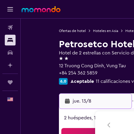
Vuelos
Ofertas de hotel
Hoteles en Asia
Hote
Alojamientos
Petrosetco Hote
Autos
Hotel de 2 estrellas con Servicio 
2 estrellas
Planifica con IA
12 Truong Cong Dinh, Vung Tau
+84 254 362 5859
Aceptable
11 calificaciones 
6,0
Trips
Español
jue. 13/8
-
2 huéspedes, 1 habitación