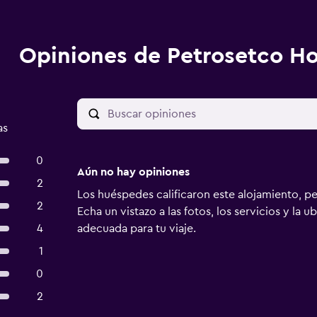
Opiniones de Petrosetco Ho
as
0
Aún no hay opiniones
2
Los huéspedes calificaron este alojamiento, p
2
Echa un vistazo a las fotos, los servicios y la u
4
adecuada para tu viaje.
1
0
2