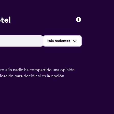
tel
Ordenar por
:
Más recientes
ero aún nadie ha compartido una opinión.
bicación para decidir si es la opción