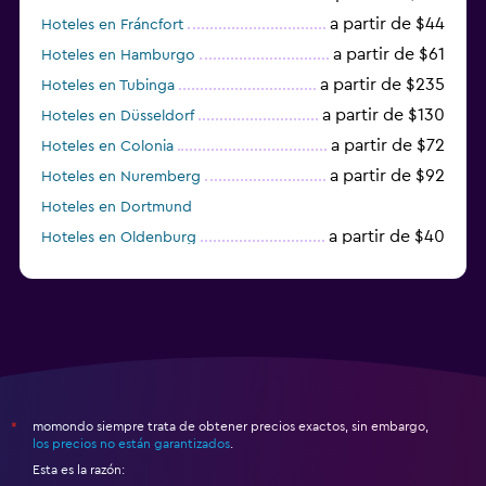
a partir de $44
Hoteles en Fráncfort
a partir de $61
Hoteles en Hamburgo
a partir de $235
Hoteles en Tubinga
a partir de $130
Hoteles en Düsseldorf
a partir de $72
Hoteles en Colonia
a partir de $92
Hoteles en Nuremberg
Hoteles en Dortmund
a partir de $40
Hoteles en Oldenburg
a partir de $68
Hoteles en Garmisch-Partenkirchen
momondo siempre trata de obtener precios exactos, sin embargo,
*
los precios no están garantizados
.
Esta es la razón: