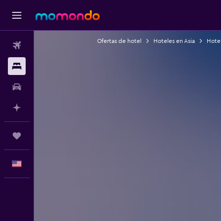
Ofertas de hotel
Hoteles en Asia
Hote
Vuelos
Alojamientos
Autos
Planifica con IA
Trips
Español