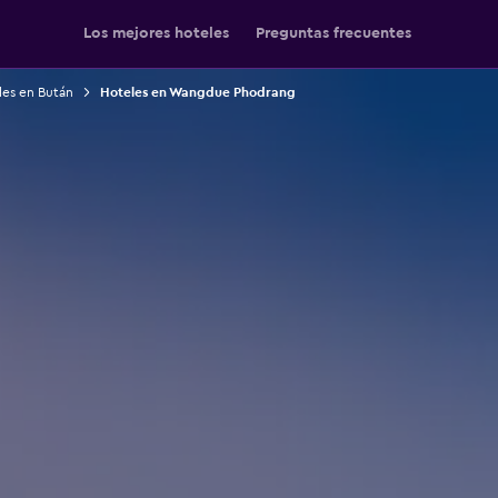
Los mejores hoteles
Preguntas frecuentes
les en Bután
Hoteles en Wangdue Phodrang