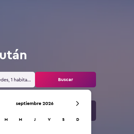
után
Buscar
des, 1 habitación
septiembre 2026
M
M
J
V
S
D