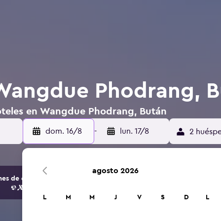
 Wangdue Phodrang, B
hoteles en Wangdue Phodrang, Bután
dom. 16/8
-
lun. 17/8
2 huéspe
agosto 2026
s de opciones de hoteles y alojamientos.
L
M
M
J
V
S
D
L