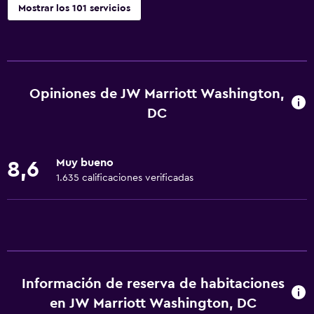
Mostrar los 101 servicios
Accesibilidad y adecuación
Unidad accesible para personas en silla de ruedas
Hipoalergénico
Opiniones de JW Marriott Washington,
Para no fumadores
DC
Lavabo bajo
Fregadero bajo
Muy bueno
8,6
No se permiten mascotas
1.635 calificaciones verificadas
Accesibilidad
Ducha adaptada para silla de ruedas
Ascensor
Ascensor disponible
Información de reserva de habitaciones
Estacionamiento accesible
en JW Marriott Washington, DC
Tina de baño adaptada