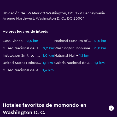
General
Ubicación de JW Marriott Washington, DC: 1331 Pennsylvania
Avenue Northwest, Washington D. C., DC 20004
Acceso al salón ejecutivo
Posibilidad de habitaciones conectadas
Mejores lugares de interés
Espacio de almacenamiento
Casa Blanca
0,5 km
National Museum of African American History and Culture
0,6 km
Zona de estar
Museo Nacional de Historia Natural del Instituto Smithsoniano
0,7 km
Washington Monument
0,9 km
Teléfono
Institución Smithsonian
1,0 km
National Mall
1,1 km
United States Holocaust Memorial Museum
1,1 km
Galería Nacional de Arte
1,1 km
Alfombrado
Museo Nacional del Aire y el Espacio
1,4 km
Vista a la ciudad
Sistema de entretenimiento
TV de pantalla plana
TV por cable o vía satélite
Hoteles favoritos de momondo en
Canales de pago
Washington D. C.