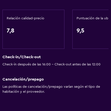
Inodoro con barras de apoyo
Plantas superiores accesibles por ascensor
Relación calidad-precio
Puntuación de la ubi
Servicios y facilidades
7,8
9,5
Cajero automático/banco
Centro de negocios
Renta de autos
Check-in/Check-out
Servicio de despertador
Check-in después de las 16:00 - Check-out antes de las 12:00
Servicio de conserjería
Cambio de divisas
Cancelación/prepago
Instalaciones para reuniones
Las políticas de cancelación/prepago varían según el tipo de
Servicio de habitaciones
habitación y el proveedor.
Acceso con tarjeta
Check-out exprés