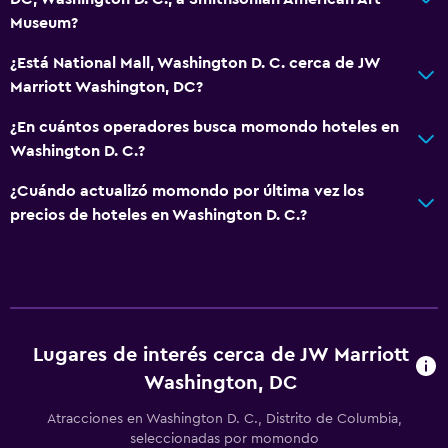
Aseo
Museum?
Papel higiénico
¿Está National Mall, Washington D. C. cerca de JW
Ducha italiana
Marriott Washington, DC?
Comedor
¿En cuántos operadores busca momondo hoteles en
Washington D. C.?
Menús para dietas especiales (bajo petición)
Restaurante
¿Cuándo actualizó momondo por última vez los
precios de hoteles en Washington D. C.?
Bar/lounge
La comida se puede entregar en el alojamiento
Cafetería
Minibar
Desayuno en la habitación
Lugares de interés cerca de JW Marriott
Tetera/cafetera
Washington, DC
Nevera
Atracciones en Washington D. C., Distrito de Columbia,
seleccionadas por momondo
Cafetera