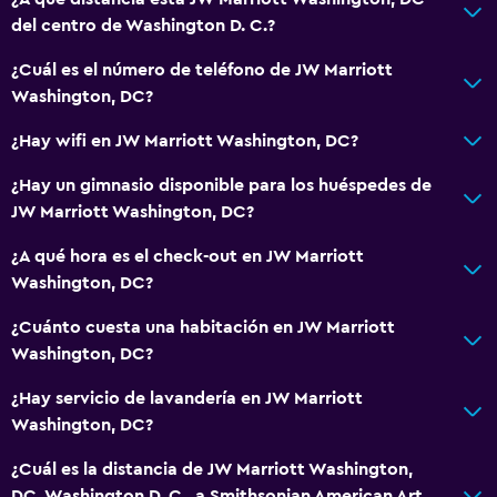
Toallas
del centro de Washington D. C.?
Champú
¿Cuál es el número de teléfono de JW Marriott
Gel de ducha
Washington, DC?
Papeleras
¿Hay wifi en JW Marriott Washington, DC?
Acondicionador
¿Hay un gimnasio disponible para los huéspedes de
JW Marriott Washington, DC?
Baño
Inodoro con cisterna alta
¿A qué hora es el check-out en JW Marriott
Washington, DC?
Secador de pelo
Albornoz
¿Cuánto cuesta una habitación en JW Marriott
Washington, DC?
Baño privado
Inodoro adaptado
¿Hay servicio de lavandería en JW Marriott
Washington, DC?
Ducha
Gorro de baño
¿Cuál es la distancia de JW Marriott Washington,
DC, Washington D. C., a Smithsonian American Art