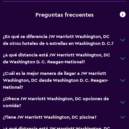
Recepción 24 horas
Salas de conferencia
Preguntas frecuentes
Caja fuerte
Botella de agua
¿En qué se diferencia JW Marriott Washington, DC
de otros hoteles de 4 estrellas en Washington D. C.?
Servicios básicos
¿A qué distancia está JW Marriott Washington, DC
Internet
de Washington D. C. Reagan-National?
Extinguidor
¿Cuál es la mejor manera de llegar a JW Marriott
Artículos de aseo gratis
Washington, DC desde Washington D. C. Reagan-
Alarma de humo
National?
Calefacción
¿Ofrece JW Marriott Washington, DC opciones de
Aire acondicionado
comida?
Wifi gratis
¿Tiene JW Marriott Washington, DC piscina?
Ropa de cama
¿A qué distancia está JW Marriott Washington, DC