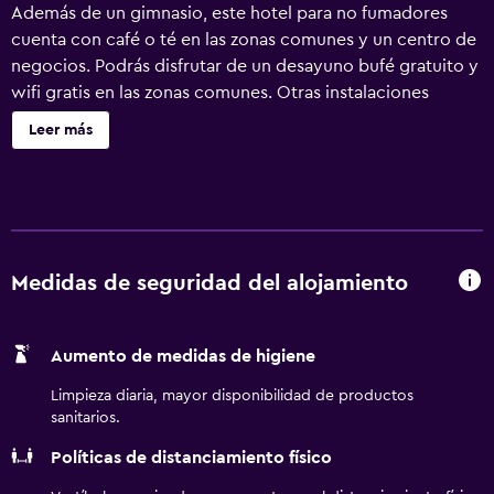
Además de un gimnasio, este hotel para no fumadores
cuenta con café o té en las zonas comunes y un centro de
negocios. Podrás disfrutar de un desayuno bufé gratuito y
wifi gratis en las zonas comunes. Otras instalaciones
incluyen aparcamiento sin asistencia, servicio de tintorería
Leer más
y lavandería. Se ofrece un servicio de limpieza a petición.
Residence Inn Washington, DC/Foggy Bottom ofrece 103
alojamientos con caja fuerte y cafetera y tetera. Estos
alojamientos disponen de una zona de estar separada y
están amueblados con sofá cama de doble y mesa de
comedor. Las camas están vestidas con ropa de cama de
Medidas de seguridad del alojamiento
alta calidad. Se ofrece una televisión de pantalla plana de
37 pulgadas con canales por satélite de suscripción. En
Aumento de medidas de higiene
este hotel de 3 estrellas, los alojamientos incluyen cocina
con frigorífico, placa de cocina, microondas y comedor
Limpieza diaria, mayor disponibilidad de productos
independiente. Los baños están equipados con bañera o
sanitarios.
ducha, artículos de higiene personal gratuitos y secador
Políticas de distanciamiento físico
de pelo. Este hotel en Washington ofrece acceso a
Internet wifi gratis. Entre las comodidades especialmente