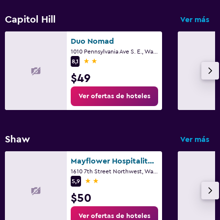
Capitol Hill
Ver más
Duo Nomad
1010 Pennsylvania Ave S. E., Washington D. C., DC
2 estrellas
8,1
$49
Ver ofertas de hoteles
Shaw
Ver más
Mayflower Hospitality Hostel
1610 7th Street Northwest, Washington D. C., DC
2 estrellas
5,9
$50
Ver ofertas de hoteles