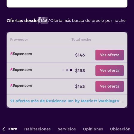
Ofertas desde
$146
/
Oferta más barata de precio por noche
Proveedor
Total noche
$146
Ver oferta
$158
Ver oferta
$163
Ver oferta
21 ofertas más de Residence Inn by Marriott Washington, DC/Foggy Bottom
Sobre
Habitaciones
Servicios
Opiniones
Ubicación