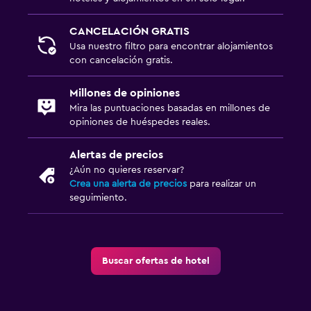
Baño pequeño adicional
CANCELACIÓN GRATIS
Tina de baño
Usa nuestro filtro para encontrar alojamientos
Aseo
con cancelación gratis.
Papel higiénico
Millones de opiniones
Ducha italiana
Mira las puntuaciones basadas en millones de
opiniones de huéspedes reales.
General
Alertas de precios
Habitaciones familiares
¿Aún no quieres reservar?
Crea una alerta de precios
para realizar un
Piso de parquet o madera noble
seguimiento.
Posibilidad de habitaciones conectadas
Casilleros
Espacio de almacenamiento
Buscar ofertas de hotel
Zona de estar
Pantuflas