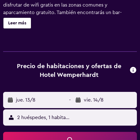
disfrutar de wifi gratis en las zonas comunes y
aparcamiento gratuito. También encontrarás un bar-
cafetería, una sauna y un centro de conferencias. Hotel
Leer más
Wemperhardt ofrece 45 alojamientos con aire
acondicionado, caja fuerte y botella de agua gratuita. Las
camas están vestidas con ropa de cama de alta calidad.
Cabe destacar que este alojamiento permite a sus clientes
elegir el tipo de almohada. Se ofrece una televisión de
pantalla plana con canales por satélite. Los baños están
Precio de habitaciones y ofertas de
equipados con ducha, artículos de higiene personal
Hotel Wemperhardt
gratuitos y secador de pelo. Los huéspedes pueden
navegar por la web gracias a nuestro acceso a Internet
wifi gratis. Los servicios para las personas de negocios
jue. 13/8
-
vie. 14/8
incluyen escritorio y teléfono. Se ofrece servicio de
limpieza todos los días. Los servicios de ocio y
esparcimiento en este hotel incluyen sauna. Se pueden
2 huéspedes, 1 habitación
practicar las actividades de ocio y esparcimiento que se
indican más abajo en las instalaciones o cerca del