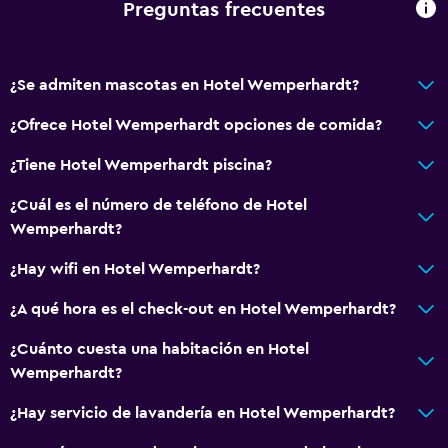
Desayuno en la habitación
Preguntas frecuentes
Tetera/cafetera
Nevera
¿Se admiten mascotas en Hotel Wemperhardt?
Cafetera
¿Ofrece Hotel Wemperhardt opciones de comida?
Máquina expendedora (bebidas)
Máquina expendedora (botanas)
¿Tiene Hotel Wemperhardt piscina?
¿Cuál es el número de teléfono de Hotel
Servicios y facilidades
Wemperhardt?
Cajero automático/banco
¿Hay wifi en Hotel Wemperhardt?
Centro de negocios
¿A qué hora es el check-out en Hotel Wemperhardt?
Servicio de despertador
Servicio de conserjería
¿Cuánto cuesta una habitación en Hotel
Wemperhardt?
Instalaciones para reuniones
Minimercado en las instalaciones
¿Hay servicio de lavandería en Hotel Wemperhardt?
Servicio de habitaciones