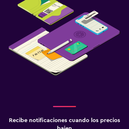
Actividades
Ecoturismo
Bicicletas
Ciclismo
Salón de belleza
Paseos a caballo
Bolera
Instalaciones para deportes acuáticos
Senderismo
Lavandería
Lavandería
Recibe notificaciones cuando los precios
Servicio de planchado
bajen