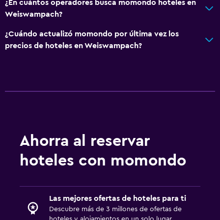
¿En cuántos operadores busca momondo hoteles en
Acceso con llave
Weiswampach?
Acceso con tarjeta
¿Cuándo actualizó momondo por última vez los
Check-out exprés
precios de hoteles en Weiswampach?
Check-in/check-out privado
Recepción 24 horas
Caja fuerte
Botella de agua
Baño
Ahorra al reservar
Secador de pelo
hoteles con momondo
Albornoz
Baño privado
Ducha
Las mejores ofertas de hoteles para ti
Descubre más de 3 millones de ofertas de
Baño adicional
hoteles y alojamientos en un solo lugar.