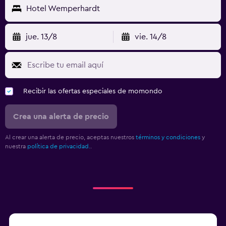
Hotel Wemperhardt
TV
jue. 13/8
vie. 14/8
Ideal para familias
Cuna/cama nido disponibles
Comidas para niños
Servicios de cuidado de niños (con cargos)
Recibir las ofertas especiales de momondo
Crea una alerta de precio
Piscina y spa
Vapor
Al crear una alerta de precio, aceptas nuestros
términos y condiciones
y
nuestra
política de privacidad.
.
Sauna
Aire libre
Terraza/patio
Terraza