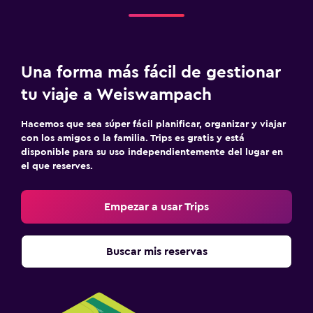
Habitaciones insonorizadas
Insonorización
Teléfono
Una forma más fácil de gestionar
Accesibilidad y adecuación
tu viaje a Weiswampach
Para no fumadores
Hacemos que sea súper fácil planificar, organizar y viajar
Almohada sin plumas
con los amigos o la familia. Trips es gratis y está
disponible para su uso independientemente del lugar en
Áreas designadas para fumadores
el que reserves.
Entrada privada
Mascotas permitidas bajo consulta (pueden aplicar cargos
Empezar a usar Trips
extra)
Ascensor
Buscar mis reservas
Ascensor disponible
Estacionamiento accesible
Plantas superiores accesibles por ascensor