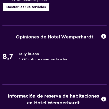
Mostrar los 106 servicios
Servicios básicos
Dispositivo hotspot móvil
Wifi disponible en todas las instalaciones
Opiniones de Hotel Wemperhardt
Internet
Extinguidor
Muy bueno
8,7
Artículos de aseo gratis
1.990 calificaciones verificadas
Alarma de humo
Calefacción
Aire acondicionado
Wifi gratis
Información de reserva de habitaciones
Ropa de cama
en Hotel Wemperhardt
Toallas