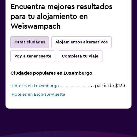
Encuentra mejores resultados
Habitación
para tu alojamiento en
Enchufe cerca de la cama
Weiswampach
Armario o clóset
Otras ciudades
Alojamientos alternativos
Zona de trabajo
Fax/fotocopiadora
Voy a tener suerte
Completa tu viaje
Escritorio
Ciudades populares en Luxemburgo
Estacionamiento y transporte
a partir de $133
Hoteles en Luxemburgo
Estacionamiento gratuito
Hoteles en Esch-sur-Alzette