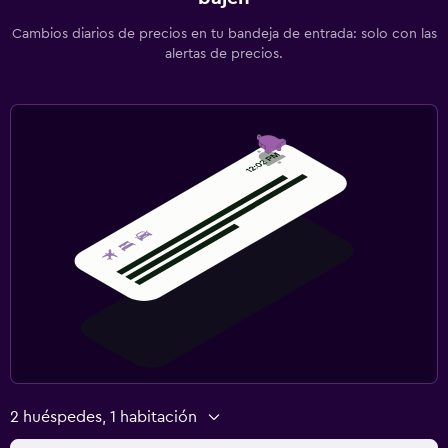
Servicios de lavandería/tintorería
Cambios diarios de precios en tu bandeja de entrada: solo con las
Plancha para pantalones
alertas de precios.
Plancha y tabla de planchar
Salud y seguridad
Limpieza diaria
Cámaras CCTV en zonas comunes
Cámaras CCTV en el exterior
Seguridad las 24 horas
Botiquín de primeros auxilios
Sistema de entretenimiento
TV de pantalla plana
TV por cable o vía satélite
2 huéspedes, 1 habitación
Radio