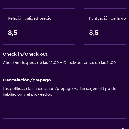
Champú
Gel de ducha
Relación calidad-precio
Puntuación de la ubi
Papeleras
Acondicionador
8,5
8,5
Comedor
Check-in/Check-out
Tetera eléctrica
Check-in después de las 15:00 - Check-out antes de las 11:00
Servicio de entrega de comida
Almuerzos para llevar
Cancelación/prepago
Menús para dietas especiales (bajo petición)
Las políticas de cancelación/prepago varían según el tipo de
Restaurante
habitación y el proveedor.
Bar/lounge
La comida se puede entregar en el alojamiento
Bar de tapas