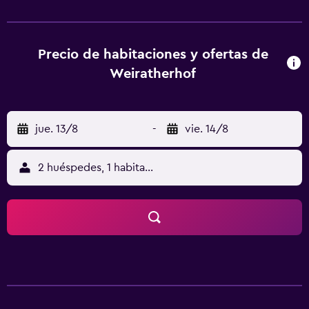
con armario, TV de pantalla plana, baño privado, ropa de
cama, toallas y un balcón con vistas a la montaña. Las
unidades disponen de caja fuerte. Estación de tren de
Lermoos está a 43 km del alojamiento. El aeropuerto
Precio de habitaciones y ofertas de
(Aeropuerto de Innsbruck) está a 58 km.
Weiratherhof
jue. 13/8
-
vie. 14/8
2 huéspedes, 1 habitación