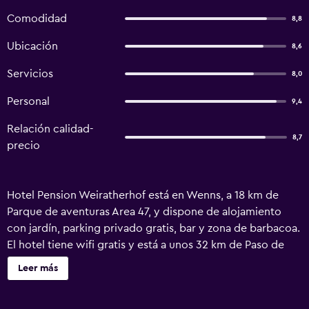
Comodidad
8,8
Ubicación
8,6
Servicios
8,0
Personal
9,4
Relación calidad-
8,7
precio
Hotel Pension Weiratherhof está en Wenns, a 18 km de
Parque de aventuras Area 47, y dispone de alojamiento
con jardín, parking privado gratis, bar y zona de barbacoa.
El hotel tiene wifi gratis y está a unos 32 km de Paso de
Fern y a 35 km de Golfpark Mieminger Plateau. El
Leer más
alojamiento ofrece recepción 24 horas, cajero automático
y cambio de moneda. En el hotel, cada habitación cuenta