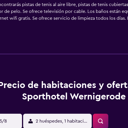
ontrarás pistas de tenis al aire libre, pistas de tenis cubier
r de pelo. Se ofrece televisión por cable. Los baños están e
t wifi gratis. Se ofrece servicio de limpieza todos los días. E
ertas. Otros servicios de ocio y esparcimiento incluyen sauna 
o que se indican más abajo en las instalaciones o cerca del a
Precio de habitaciones y ofer
Sporthotel Wernigerode
13/8
2 huéspedes, 1 habitación