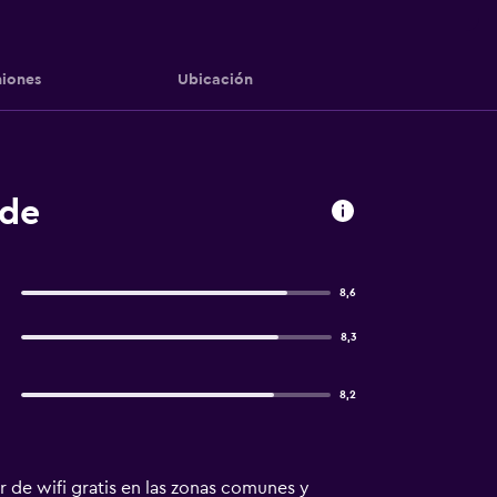
iones
Ubicación
ode
8,6
8,3
8,2
 de wifi gratis en las zonas comunes y