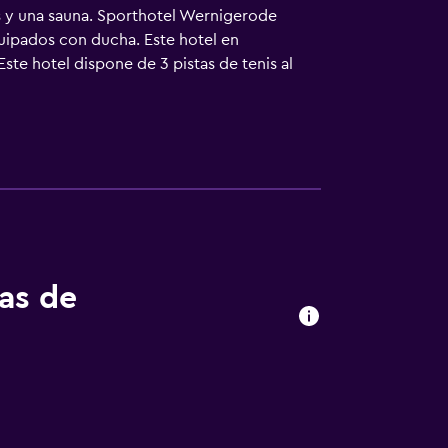
tas y una sauna. Sporthotel Wernigerode
quipados con ducha. Este hotel en
ste hotel dispone de 3 pistas de tenis al
y gimnasio. Se pueden practicar las
lojamiento (es posible que se aplique un
tas de