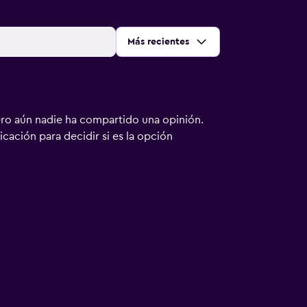
Ordenar por
:
Más recientes
ero aún nadie ha compartido una opinión.
bicación para decidir si es la opción