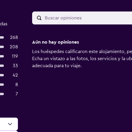
adas
268
Aún no hay opiniones
208
Los huéspedes calificaron este alojamiento, p
119
Echa un vistazo a las fotos, los servicios y la u
33
adecuada para tu viaje.
42
8
7