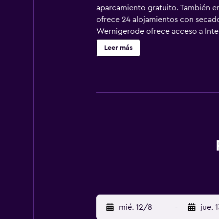
aparcamiento gratuito. También enc
ofrece 24 alojamientos con secado
Wernigerode ofrece acceso a Interne
aire libre y 3 pistas de tenis cubi
Leer más
actividades de ocio y esparcimient
recargo).
mié. 12/8
-
jue. 