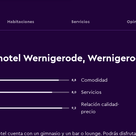
Habitaciones
Servicios
Opin
hotel Wernigerode, Werniger
Comodidad
8,8
Servicios
8,0
Relación calidad-
9,2
precio
el cuenta con un gimnasio y un bar o lounge. Podrás disfrutar