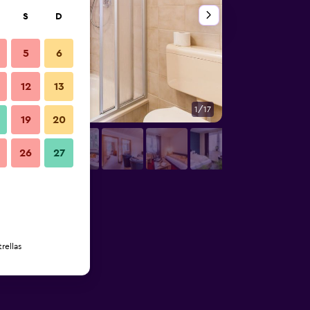
S
D
5
6
12
13
1/17
Habitación
19
20
26
27
rellas