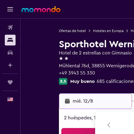
Vuelos
Ofertas de hotel
Hoteles en Europa
H
Alojamientos
Sporthotel Wern
Autos
Hotel de 2 estrellas con Gimnasio
2 estrellas
Planifica con IA
Mühlental 76d, 38855 Wernigerode
+49 3943 55 330
Muy bueno
685 calificacione
8,5
Trips
Español
mié. 12/8
-
2 huéspedes, 1 habitación