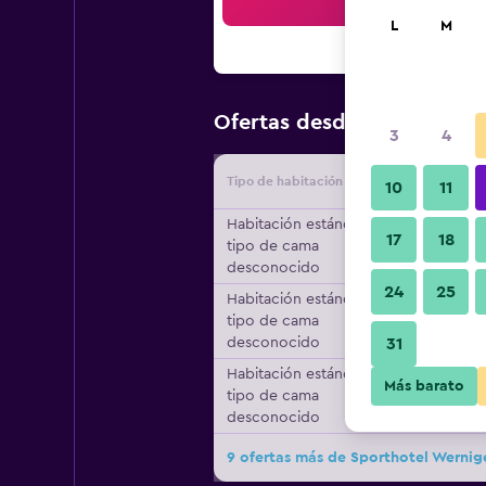
Bus
L
M
$77
Ofertas desde
/
Oferta má
3
4
Tipo de habitación
Proveedo
10
11
Habitación estándar,
17
18
tipo de cama
desconocido
24
25
Habitación estándar,
tipo de cama
desconocido
31
Habitación estándar,
Más barato
tipo de cama
desconocido
9 ofertas más de Sporthotel Werni