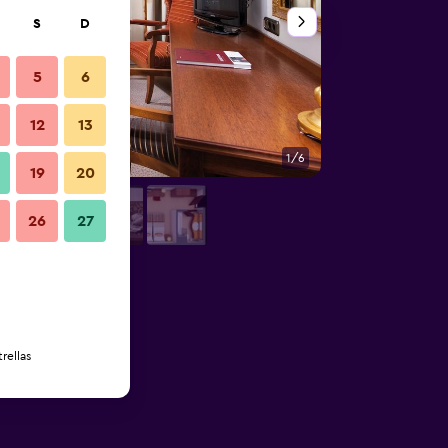
S
D
5
6
12
13
1/6
Sala de conferencia
19
20
26
27
rellas