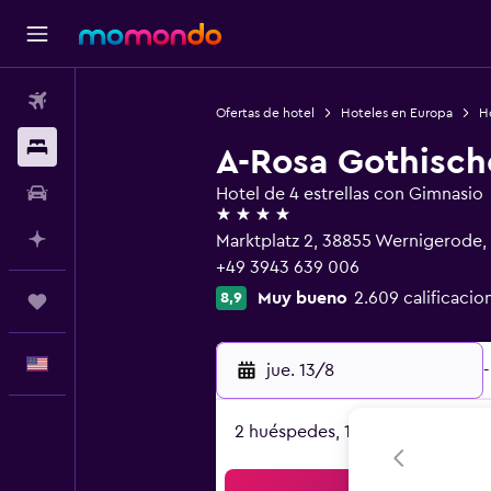
Vuelos
Ofertas de hotel
Hoteles en Europa
H
Alojamientos
A-Rosa Gothisch
Autos
Hotel de 4 estrellas con Gimnasio
4 estrellas
Planifica con IA
Marktplatz 2, 38855 Wernigerode, 
+49 3943 639 006
Muy bueno
2.609 calificacio
8,9
Trips
Español
jue. 13/8
-
2 huéspedes, 1 habitación