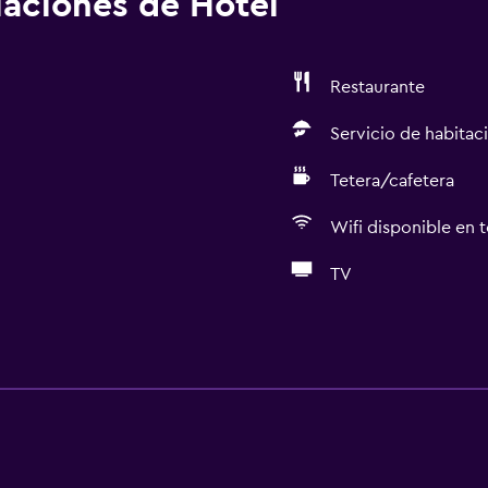
alaciones de Hotel
Restaurante
Servicio de habitac
Tetera/cafetera
Wifi disponible en t
TV
Servicios básicos
Wifi disponible en todas 
Internet
Extinguidor