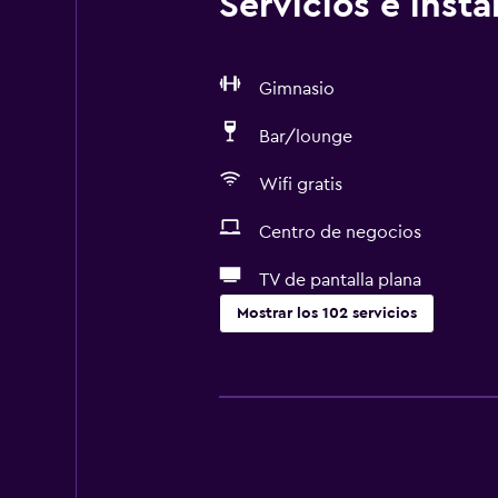
Servicios e inst
Gimnasio
Bar/lounge
Wifi gratis
Centro de negocios
TV de pantalla plana
Mostrar los 102 servicios
Accesibilidad y adecuación
Hipoalergénico
Almohada hipoalergénica
Para no fumadores