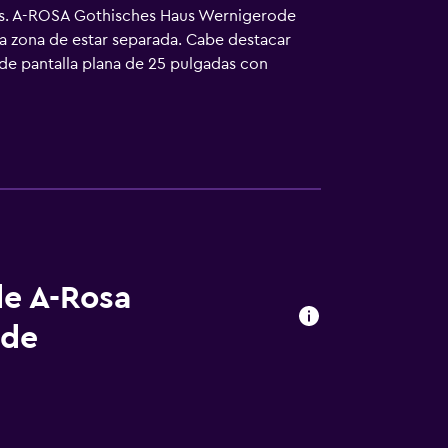
ras. A-ROSA Gothisches Haus Wernigerode
na zona de estar separada. Cabe destacar
 de pantalla plana de 25 pulgadas con
los de higiene personal gratuitos. Este
rsonas de negocios incluyen escritorio,
 y secador de pelo. Se ofrece servicio de
hipoalergénicos. Los servicios de ocio y
la entrada a la piscina, al gimnasio y al
as actividades de ocio y esparcimiento que
ecargo).
de A-Rosa
ode