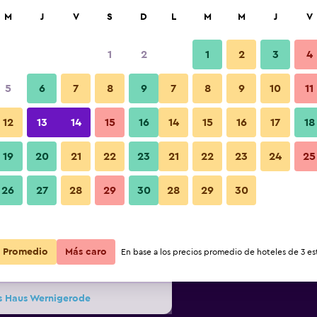
car
M
J
V
S
D
L
M
M
J
V
1
2
1
2
3
4
ás barata de precio por noche
5
6
7
8
9
7
8
9
10
11
Otros
r
Total noche
12
13
14
15
16
14
15
16
17
18
19
20
21
22
23
21
22
23
24
25
$178
Ver oferta
Fotos
26
27
28
29
30
28
29
30
$189
Ver oferta
Promedio
Más caro
En base a los precios promedio de hoteles de 3 est
$229
Ver oferta
es Haus Wernigerode