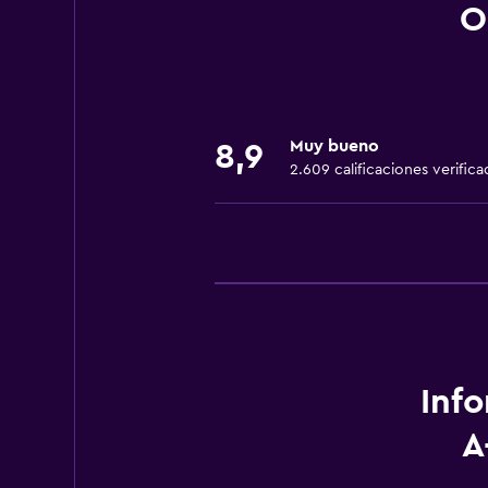
Fregadero bajo
O
Almohada sin plumas
Habitaciones para no fumadores d
Mascotas permitidas bajo consulta
Muy bueno
Accesibilidad
8,9
2.609 calificaciones verifica
Ascensor
Silla para ducha
Ascensor disponible
Estacionamiento accesible
Habitación hipoalergénica
Plantas superiores accesibles por
Plantas superiores accesibles por 
Inf
A
Servicios y facilidades