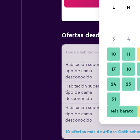
Bus
L
M
$178
Ofertas desde
/
Oferta m
3
4
Tipo de habitación
Proveedo
10
11
Habitación superior,
17
18
tipo de cama
desconocido
24
25
Habitación superior,
tipo de cama
desconocido
31
Habitación superior,
Más barato
tipo de cama
desconocido
10 ofertas más de A-Rosa Gothisch