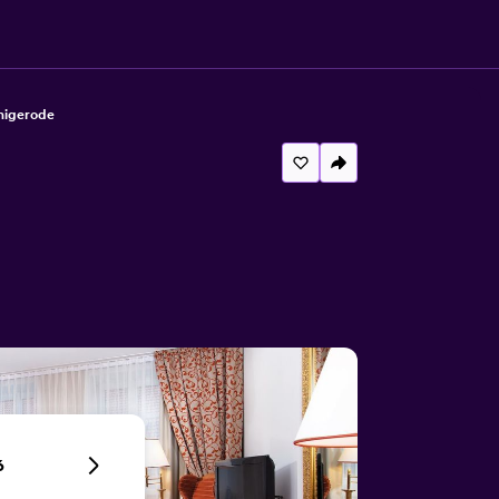
nigerode
6