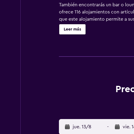
También encontrarás un bar o lou
ofrece 116 alojamientos con artícu
que este alojamiento permite a sus
canales por cable. Los baños están
Leer más
hotel en Wernigerode ofrece acceso
periódicos gratuitos y cajas fuert
descubierta nocturno y servicio de
esparcimiento en este hotel incluy
hidromasaje de niños menores de 1
se indican más abajo en las instal
Prec
jue. 13/8
-
vie. 