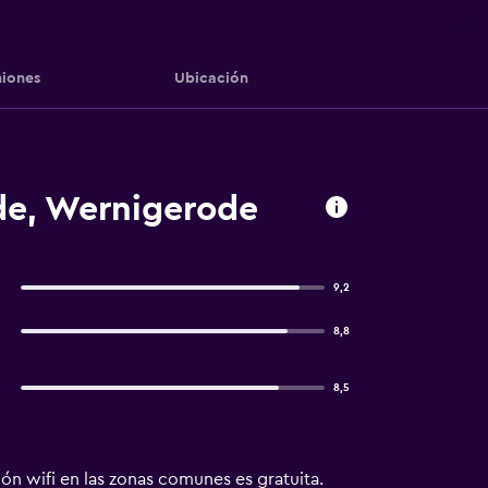
iones
Ubicación
de, Wernigerode
9,2
8,8
8,5
n wifi en las zonas comunes es gratuita.