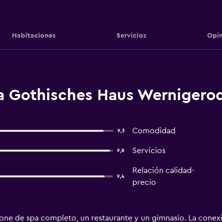
Habitaciones
Servicios
Opin
a Gothisches Haus Wernigero
Comodidad
9,3
Servicios
9,8
Relación calidad-
9,4
precio
one de spa completo, un restaurante y un gimnasio. La conexió