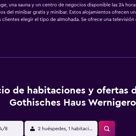
nge, una sauna y un centro de negocios disponible las 24 ho
los del minibar gratis y minibar. Estos alojamientos ofrecen u
 clientes elegir el tipo de almohada. Se ofrece una televisión
 equipados con bañera o ducha, albornoces, zapatillas y artícu
 a Internet por cable y wifi gratis. Los servicios para las pe
es. Las habitaciones también incluyen botella de agua gratuita
 limpieza todos los días. Es posible solicitar juegos de cama 
en una bañera de hidromasaje, sauna y gimnasio. No se permite 
2 años sin la supervisión de un adulto. Se pueden practicar l
aciones o cerca del alojamiento (es posible que se aplique un r
io de habitaciones y ofertas 
Gothisches Haus Werniger
14/8
2 huéspedes, 1 habitación