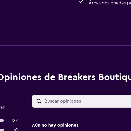
Áreas designadas p
Opiniones de Breakers Boutiq
das
127
Aún no hay opiniones
51