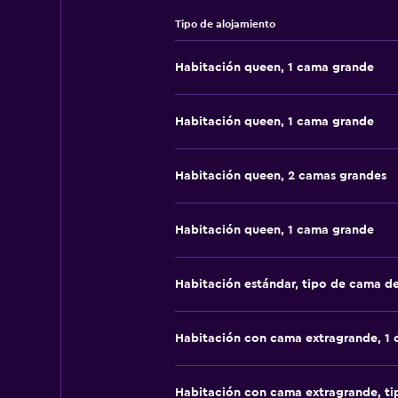
lavan a una temperatura mínima de
Tipo de alojamiento
que está implementando medidas d
Administrador o anfitrión profesi
Habitación queen, 1 cama grande
Habitación queen, 1 cama grande
Habitación queen, 2 camas grandes
Habitación queen, 1 cama grande
Habitación estándar, tipo de cama d
Habitación con cama extragrande, 1
Habitación con cama extragrande, t