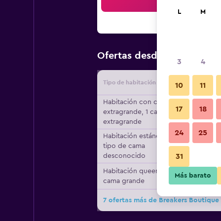
Bus
L
M
$116
Ofertas desde
/
Oferta má
3
4
Tipo de habitación
Proveedo
10
11
Habitación con cama
17
18
extragrande, 1 cama
extragrande
24
25
Habitación estándar,
tipo de cama
desconocido
31
Habitación queen, 1
Más barato
cama grande
7 ofertas más de Breakers Boutique 