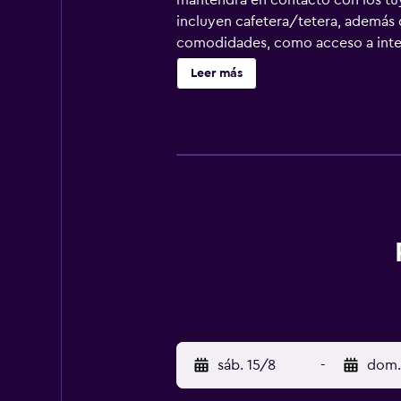
mantendrá en contacto con los tuy
incluyen cafetera/tetera, además d
comodidades, como acceso a interne
reservas tu estadía en Breakers Bo
Leer más
y Parque de la ciudad de Westport
de Grays Harbor. Cargos Opcionales
en el check-in o en el check-out. 
que los impuestos no estén incluid
Edad minima de Checkin 21 Este es
adicional, según la política del e
gubernamentales, y una tarjeta de 
solicitudes especiales no se puede
adicionales. Esta propiedad acepta
previsto llegar después de las 23:
de la reservación. El personal de 
Mascotas Se aceptan mascotas Can
Sin ascensor No se sirve alcohol e
personal Hay paneles entre los hu
sáb. 15/8
-
dom.
social en el establecimiento El es