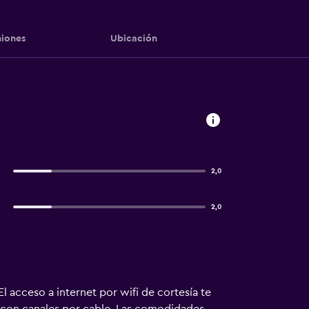
iones
Ubicación
2,0
2,0
 acceso a internet por wifi de cortesía te