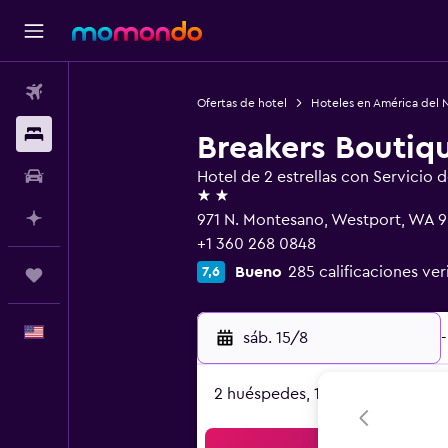
Vuelos
Ofertas de hotel
Hoteles en América del 
Alojamientos
Breakers Boutiq
Autos
Hotel de 2 estrellas con Servicio 
2 estrellas
Planifica con IA
971 N. Montesano, Westport, WA 
+1 360 268 0848
Bueno
285 calificaciones ver
7,6
Trips
Español
sáb. 15/8
-
2 huéspedes, 1 habitación