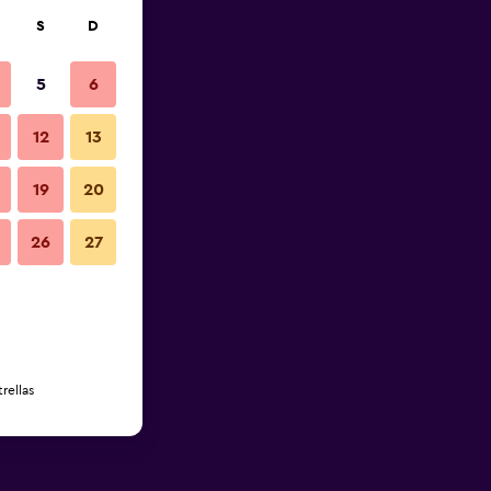
S
D
5
6
12
13
19
20
26
27
rellas