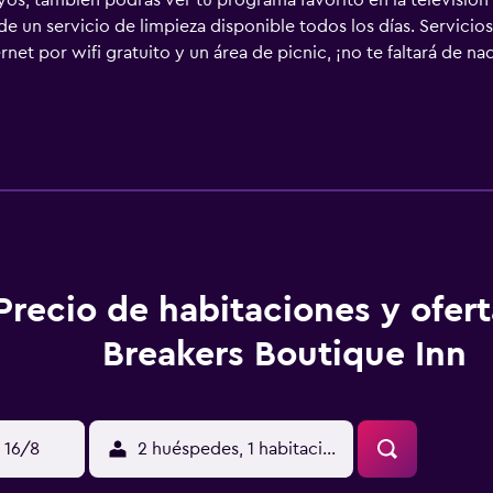
os; también podrás ver tu programa favorito en la televisió
e un servicio de limpieza disponible todos los días. Servici
t por wifi gratuito y un área de picnic, ¡no te faltará de na
utique Inn, en Westport, te encontrarás a 10 minutos a pie de
. Hospédate en este motel y estarás a 1,8 km de Marina/club 
 Los siguientes cargos y depósitos se pagan directamente en e
Mascotas: USD 15.00 por mascota, por noche La lista anterior
os. Importes sujetos a cambios. Check-In El Checkin empieza a
tablecimiento es administrado por un anfitrión profesional. 
stablecimiento. Es posible que se solicite un documento de id
crédito, débito o depósito en efectivo en el check-in para cu
n garantizar. Están sujetas a disponibilidad al momento del 
Precio de habitaciones y ofer
 tarjetas de crédito; no se acepta efectivo. La recepción abre 
00, comunícate con el establecimiento con anticipación. Utiliz
Breakers Boutique Inn
recepción recibirá a los huéspedes al momento de su llegada. 
tidad máx. de mascotas por habitación 2 Instrucciones Gener
n el establecimiento El establecimiento se limpia con desinfe
éspedes y el personal en las áreas de contacto principales S
 16/8
2 huéspedes, 1 habitación
tablecimiento asegura que está implementando medidas para ref