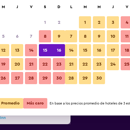
car
M
J
V
S
D
L
M
M
J
V
1
2
1
2
3
4
s barata de precio por noche
5
6
7
8
9
7
8
9
10
11
r
Total noche
12
13
14
15
16
14
15
16
17
18
19
20
21
22
23
21
22
23
24
25
$116
Ver oferta
26
27
28
29
30
28
29
30
$157
Ver oferta
Promedio
$159
Más caro
Ver oferta
En base a los precios promedio de hoteles de 3 est
Inn