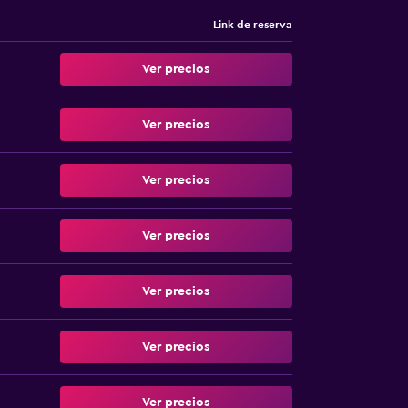
n desinfectante El establecimiento asegura
Link de reserva
gatorio en el establecimiento
ción por COVID-19 (CDC)
Ver precios
Ver precios
Ver precios
Ver precios
Ver precios
Ver precios
Ver precios