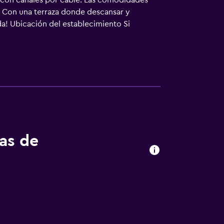
n con canales por cable. Las comodidades
os Con una terraza donde descansar y
da! Ubicación del establecimiento Si
 Westport Brewing Co. (fábrica de cerveza)
náutico Westport, así como a 2,1 km de Faro
l establecimiento al recibir el servicio,
 puede estar incompleta. Además, es posible
 las 16:00 El Checkin termina a las 23:00 La
Puede aplicarse un cargo por cada persona
entidad con foto emitido por las autoridades
brir cualquier gasto imprevisto. Las
check-in y pueden conllevar cargos
tas de
todos los días de 09:30 a 23:00. Si tienes
a la información incluida en la confirmación
Check-Out El Checkout se realiza a las 12:00
ales Sin camas plegables/extra disponibles
ctante El personal usa equipo de protección
e implementan medidas de distanciamiento
orzar la limpieza Las sábanas y toallas se