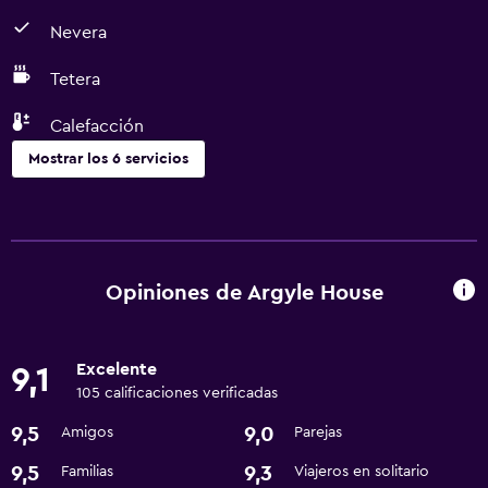
Nevera
Tetera
Calefacción
Mostrar los 6 servicios
Comedor
Tetera
Cafetera
Opiniones de Argyle House
Nevera
Excelente
9,1
Baño
105 calificaciones verificadas
Secador de pelo
9,5
9,0
Amigos
Parejas
Actividades
9,5
9,3
Familias
Viajeros en solitario