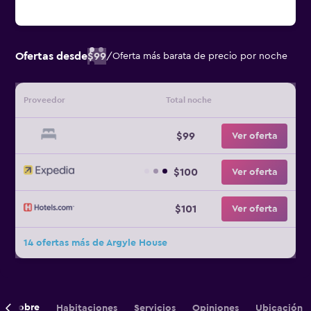
Ofertas desde
$99
/
Oferta más barata de precio por noche
Proveedor
Total noche
$99
Ver oferta
$100
Ver oferta
$101
Ver oferta
14 ofertas más de Argyle House
Sobre
Habitaciones
Servicios
Opiniones
Ubicación