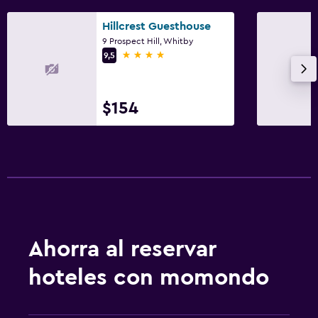
Hillcrest Guesthouse
9 Prospect Hill, Whitby
4 estrellas
9,5
$154
Ahorra al reservar
hoteles con momondo