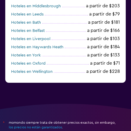
a partir de $203
Hoteles en Middlesbrough
a partir de $79
Hoteles en Leeds
a partir de $181
Hoteles en Bath
a partir de $166
Hoteles en Belfast
a partir de $103
Hoteles en Liverpool
a partir de $184
Hoteles en Haywards Heath
a partir de $133
Hoteles en York
a partir de $71
Hoteles en Oxford
a partir de $228
Hoteles en Wellington
a partir de $231
Hoteles en Appleby-in-Westmorland
momondo siempre trata de obtener precios exactos, sin embargo,
*
los precios no están garantizados
.