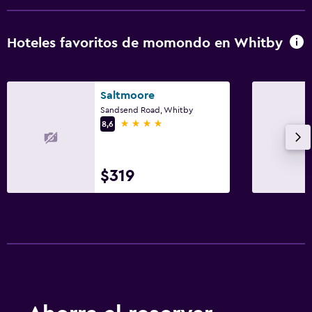
Hoteles favoritos de momondo en Whitby
Saltmoore
Sandsend Road, Whitby
4 estrellas
8,6
$319