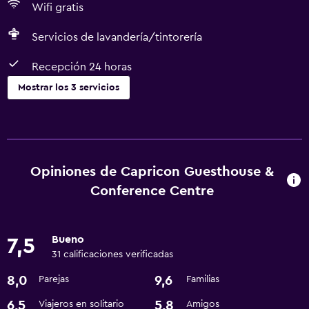
Wifi gratis
Servicios de lavandería/tintorería
Recepción 24 horas
Mostrar los 3 servicios
Lavandería
Servicios de lavandería/tintorería
Opiniones de Capricon Guesthouse &
Servicios y facilidades
Conference Centre
Recepción 24 horas
Bueno
Servicios básicos
7,5
31 calificaciones verificadas
Wifi gratis
8,0
9,6
Parejas
Familias
6,5
5,8
Viajeros en solitario
Amigos