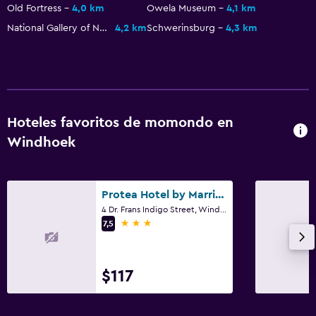
Old Fortress
4,0 km
Owela Museum
4,1 km
National Gallery of Namibia
4,2 km
Schwerinsburg
4,3 km
Hoteles favoritos de momondo en
Windhoek
Protea Hotel by Marriott Windhoek Fürstenhof
4 Dr. Frans Indigo Street, Windhoek
3 estrellas
7,5
$117