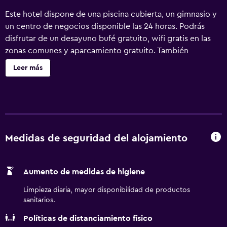
Este hotel dispone de una piscina cubierta, un gimnasio y
un centro de negocios disponible las 24 horas. Podrás
disfrutar de un desayuno bufé gratuito, wifi gratis en las
zonas comunes y aparcamiento gratuito. También
encontrarás café o té en las zonas comunes, un centro de
Leer más
negocios y una zona para conferencias. Se ofrece un
servicio de limpieza a petición. Hampton Inn & Suites by
Hilton Windsor ofrece 147 alojamientos con cafetera y
tetera y secador de pelo. Se ofrece televisión por cable
con canales de suscripción y películas de pago. Los baños
están equipados con ducha y bañera combinadas y
Medidas de seguridad del alojamiento
artículos de higiene personal gratuitos. Este hotel en
Windsor ofrece acceso a Internet por cable y wifi gratis.
Aumento de medidas de higiene
Los servicios para las personas de negocios incluyen
escritorio y teléfono; se ofrecen llamadas locales gratuitas
Limpieza diaria, mayor disponibilidad de productos
(pueden existir restricciones). Las habitaciones también
sanitarios.
incluyen tabla de planchar con plancha y cortinas opacas.
Políticas de distanciamiento físico
Se ofrece servicio de limpieza a petición. Los servicios de