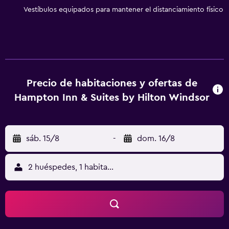
ocio y esparcimiento en este hotel incluyen una piscina
Vestíbulos equipados para mantener el distanciamiento físico
cubierta y gimnasio. Se pueden practicar las actividades
de ocio y esparcimiento que se indican más abajo en las
instalaciones o cerca del alojamiento (es posible que se
aplique un recargo).
Precio de habitaciones y ofertas de
Hampton Inn & Suites by Hilton Windsor
sáb. 15/8
-
dom. 16/8
2 huéspedes, 1 habitación