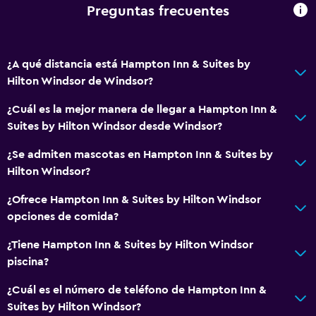
Golf
Preguntas frecuentes
Submarinismo
Bingo
¿A qué distancia está Hampton Inn & Suites by
Compras
Hilton Windsor de Windsor?
Servicios básicos
¿Cuál es la mejor manera de llegar a Hampton Inn &
Suites by Hilton Windsor desde Windsor?
Wifi gratis
Internet
¿Se admiten mascotas en Hampton Inn & Suites by
Hilton Windsor?
Extinguidor
Artículos de aseo gratis
¿Ofrece Hampton Inn & Suites by Hilton Windsor
opciones de comida?
Alarma de humo
Calefacción
¿Tiene Hampton Inn & Suites by Hilton Windsor
piscina?
Aire acondicionado
¿Cuál es el número de teléfono de Hampton Inn &
Piscina y spa
Suites by Hilton Windsor?