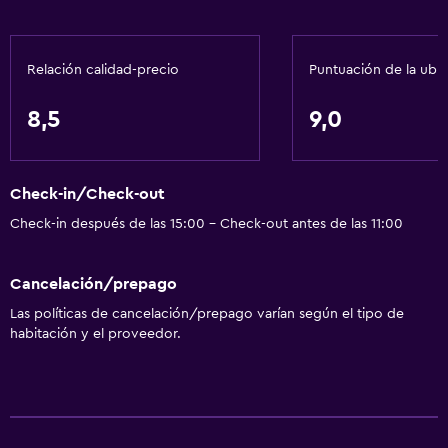
Cajero automático/banco
Centro de negocios
Relación calidad-precio
Puntuación de la ubi
Cambio de divisas
Instalaciones para reuniones
8,5
9,0
Minimercado en las instalaciones
Servicio de habitaciones
Check-in/Check-out
Check-out exprés
Check-in después de las 15:00 - Check-out antes de las 11:00
Recepción 24 horas
Cancelación/prepago
Actividades
Las políticas de cancelación/prepago varían según el tipo de
Visitas a bodegas
habitación y el proveedor.
Tienda de regalos
Bicicletas
Casino