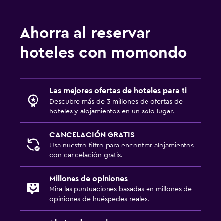
Salud y seguridad
Ahorra al reservar
Botiquín de primeros auxilios
hoteles con momondo
Cámaras CCTV en zonas comunes
Aire libre
Las mejores ofertas de hoteles para ti
Área de picnic
Descubre más de 3 millones de ofertas de
hoteles y alojamientos en un solo lugar.
Gimnasio
CANCELACIÓN GRATIS
Gimnasio
Usa nuestro filtro para encontrar alojamientos
con cancelación gratis.
Millones de opiniones
Mira las puntuaciones basadas en millones de
opiniones de huéspedes reales.