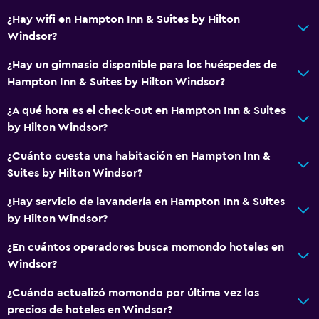
Piscina de agua salada
¿Hay wifi en Hampton Inn & Suites by Hilton
Piscina climatizada
Windsor?
Bañera de hidromasaje
¿Hay un gimnasio disponible para los huéspedes de
Piscina (cubierta)
Hampton Inn & Suites by Hilton Windsor?
¿A qué hora es el check-out en Hampton Inn & Suites
Sistema de entretenimiento
by Hilton Windsor?
TV de pantalla plana
¿Cuánto cuesta una habitación en Hampton Inn &
Sala de estar/TV compartida
Suites by Hilton Windsor?
TV por cable o vía satélite
¿Hay servicio de lavandería en Hampton Inn & Suites
TV
by Hilton Windsor?
¿En cuántos operadores busca momondo hoteles en
Comedor
Windsor?
Microondas
¿Cuándo actualizó momondo por última vez los
Tetera/cafetera
precios de hoteles en Windsor?