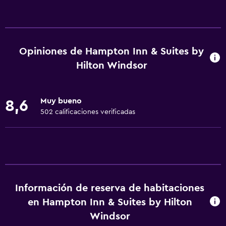
Accesibilidad y adecuación
Mascotas permitidas bajo consulta (pueden aplicar cargos
extra)
Opiniones de Hampton Inn & Suites by
Accesibilidad
Hilton Windsor
Ducha adaptada para silla de ruedas
Ascensor
Muy bueno
8,6
Estacionamiento accesible
502 calificaciones verificadas
Para no fumadores
Lavabo bajo
Inodoro con barras de apoyo
Áreas designadas para fumadores
Información de reserva de habitaciones
Servicios y facilidades
en Hampton Inn & Suites by Hilton
Salas de conferencia
Windsor