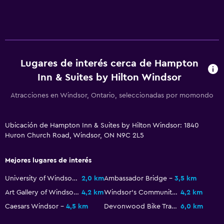
Nevera
Cafetera
General
Zona de estar
Lugares de interés cerca de Hampton
Inn & Suites by Hilton Windsor
Posibilidad de habitaciones conectadas
Teléfono
Atracciones en Windsor, Ontario, seleccionadas por momondo
Espacio de almacenamiento
Ubicación de Hampton Inn & Suites by Hilton Windsor: 1840
Huron Church Road, Windsor, ON N9C 2L5
Baño
Ducha
Mejores lugares de interés
Inodoro con cisterna alta
University of Windsor Stadium
2,0 km
Ambassador Bridge
3,5 km
Secador de pelo
Art Gallery of Windsor
4,2 km
Windsor's Community Museum
4,2 km
Caesars Windsor
4,5 km
Devonwood Bike Trail
6,0 km
Lavandería