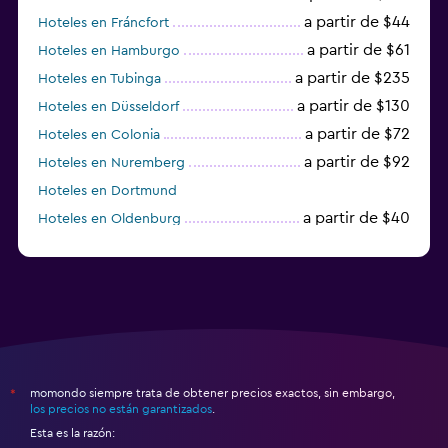
a partir de $44
Hoteles en Fráncfort
a partir de $61
Hoteles en Hamburgo
a partir de $235
Hoteles en Tubinga
a partir de $130
Hoteles en Düsseldorf
a partir de $72
Hoteles en Colonia
a partir de $92
Hoteles en Nuremberg
Hoteles en Dortmund
a partir de $40
Hoteles en Oldenburg
a partir de $68
Hoteles en Garmisch-Partenkirchen
momondo siempre trata de obtener precios exactos, sin embargo,
*
los precios no están garantizados
.
Esta es la razón: