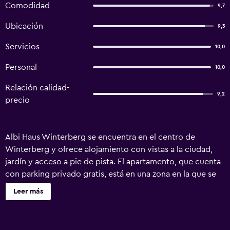
Comodidad
9,7
Ubicación
9,3
Servicios
10,0
Personal
10,0
Relación calidad-
9,2
precio
Albi Haus Winterberg se encuentra en el centro de
Winterberg y ofrece alojamiento con vistas a la ciudad,
jardín y acceso a pie de pista. El apartamento, que cuenta
con parking privado gratis, está en una zona en la que se
pueden practicar actividades como senderismo, esquí y
Leer más
ciclismo. Este apartamento consta de 1 dormitorio, una
sala de estar, una cocina totalmente equipada con nevera
y cafetera, y 1 baño con ducha y artículos de aseo