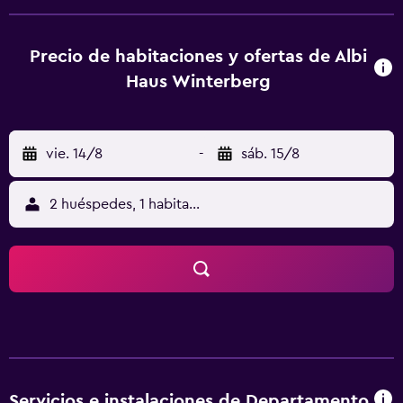
gratuitos. Hay toallas y ropa de cama en el apartamento.
Hay guardaesquíes en el propio alojamiento. Kahler Asten
está a 6,8 km del alojamiento, y St.-Georg-Schanze está a
Precio de habitaciones y ofertas de Albi
1,8 km. El aeropuerto (Aeropuerto de Paderborn-
Haus Winterberg
Lippstadt) está a 59 km.
vie. 14/8
-
sáb. 15/8
2 huéspedes, 1 habitación
Servicios e instalaciones de Departamento