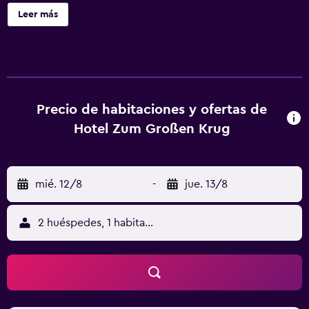
Se ofrece un servicio de limpieza a petición. Hotel Zum
Leer más
großen Krug ofrece 21 alojamientos con secador de pelo.
Se ofrece una televisión de pantalla plana con canales por
satélite. Los baños están equipados con ducha. Los
huéspedes pueden navegar por la web gracias a nuestro
acceso a Internet wifi gratis. Es posible solicitar juegos de
cama hipoalergénicos y cambio de sábanas. Se ofrece
Precio de habitaciones y ofertas de
servicio de limpieza todos los días. Se pueden practicar
Hotel Zum Großen Krug
las actividades de ocio y esparcimiento que se indican
más abajo en las instalaciones o cerca del alojamiento (es
posible que se aplique un recargo).
mié. 12/8
-
jue. 13/8
2 huéspedes, 1 habitación