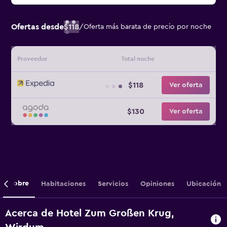
Ofertas desde
$118
/
Oferta más barata de precio por noche
Proveedor
Total noche
$118
Ver oferta
$130
Ver oferta
Sobre
Habitaciones
Servicios
Opiniones
Ubicación
Acerca de Hotel Zum Großen Krug,